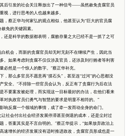
后引发的社会关注释放出了一种信号——虽然赦免贪腐官员
重视，进行思考的人也越来越多。
，蔡正华与何家弘的观点相似，他甚至认为“巨大的官员腐
分赦免的关键因素。
还是科学的数据都表明，腐败存量之大已经不是一抓了之可
白机会，而新的贪腐官员却无时无刻不在继续产生，因此当
多。如果考虑到贪腐不仅仅涉及官员，还涉及到行贿者等利害
量必然是一个惊人的数字。”蔡正华补充。
那么多官员不愿意再“摸石头”，甚至连“过河”的心思都没
产安全。“不排除一些官员会认为，反正有了贪腐行为后在法
是不要案发被处理，而实现这一目标最好的办法，在他们看来
革对执政官员们勇气与智慧的要求是明显不相符的。”
响反腐一个领域的事情，成了牵一发而动全身的命门。
让社会付出社会经济发展停滞甚至倒退的成本，还是尘封过
题，答案其实是不言自明的。”蔡正华提示，“如果放弃政治上
高速增长的经济发展没有适时推进政改，贪腐官员形成也是一