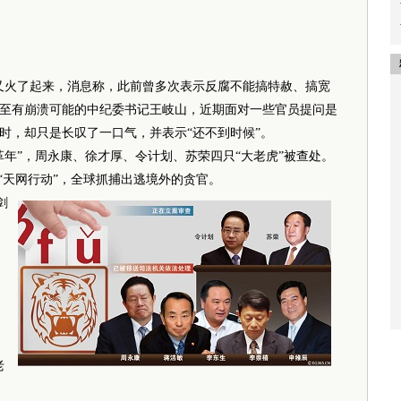
”又火了起来，消息称，此前曾多次表示反腐不能搞特赦、搞宽
至有崩溃可能的中纪委书记王岐山，近期面对一些官员提问是
时，却只是长叹了一口气，并表示“还不到时候”。
年”，周永康、徐才厚、令计划、苏荣四只“大老虎”被查处。
为“天网行动”，全球抓捕出逃境外的贪官。
剑
老