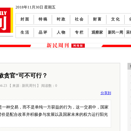
2018年11月30日 星期五
封 面
特 稿
时 政
社 会
财 富
文 化
生 活
品 评
人 物
专 栏
观察家
新民一周
采
赦贪官”可不可行？
04-23 【 来源 : 新民周刊 】 阅读数：
0
分享到
是一种交易，而不是单纯一方获益的行为，这一交易中，国家
对价是配合改革并积极参与发展以及国家未来的权力运行阳光