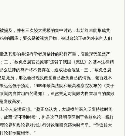
被提及，并有三次较大规模的集中讨论，却始终未能形成共
体制的回应；要么是被视为异物，被以政治正确为外衣的人们
及其影响并没有学者所估计的那样严重，腐败形势虽然严
；二，“赦免贪腐官员原罪”违背了我国《宪法》的基本法律精
，那么法律的尊严将不复存在，造成社会混乱；三，“赦免贪腐
员是党员，那么会出现执政党自己赦免自己的情况，老百姓不
果远远低于预期。1989年最高法院和最高检察院发布的《关于
限期内自首坦白的通知》，虽然规定对期限内自首坦白的腐败
却是腐败高发。
却令人充满遐想。”蔡正华认为，大规模的深入反腐持续时间
，故而“还不到时候”，但是这已经明显区别于将赦免论一棍打
理论界和舆论界对此进行讨论和研究还为时尚早。“争议较大
讨论和制度铺垫。”