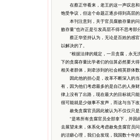
在蔡正华看来，老王的这一声叹息和其
饱受争议，但这个命题正逐步得到高层的
本刊注意到，关于官员腐败存量的问题
败存量”也许正是引发高层不得不思考部
蔡正华坚持认为，无论是百姓的感官，
以解决的了。
“根据法律的规定，一旦贪腐，永无洗
下的贪腐存量比学者们的估算必然要大得
相关者群体，则牵涉到的社会精英群体数
因此他的担心是，改革不断深入的当下，
有，因为他们考虑最多的是自己的人身财
律上没有了出路，现在最大的目标就只能
很可能就是少做事不发声，而这与当下改
赦免贪腐官员因此被认为不仅仅只是影
“是将所有贪腐官员全部拿下，并因此
去展望未来，体系化考虑赦免贪腐官员问
的洁癖心理，我们会发现，我国数十年的