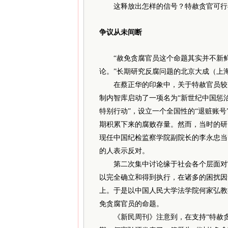
这释放出怎样的信号？特赦贪官可行与
争议从未间断
“赦免贪腐官员这个命题其实并不新鲜
论。”长期研究反腐问题的北京大成（上
在蔡正华的印象中，关于特赦官员较大
制内智库启动了一项名为“新世纪中国惩
特别行动”，设立一个全国性的“退赃账号
期积累下来的腐败存量。然而，当时的研
现任中国纪检监察学院副院长的李永忠当
的人表示反对。
第二次集中讨论缘于社会各个层面对官
以完全确立和得到执行，在诸多的困扰因
上。于是以中国人民大学法学院何家弘教
免贪腐官员的命题。
《新民周刊》注意到，在支持“特赦贪