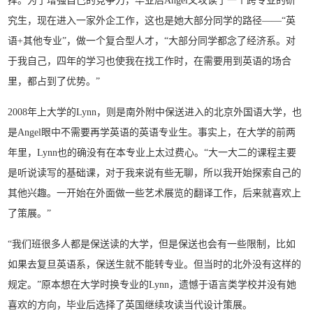
择。为了增强自己的竞争力，毕业后Angel又攻读了一个跨专业的研
究生，现在进入一家外企工作，这也是她大部分同学的路径——“英
语+其他专业”，做一个复合型人才，“大部分同学都念了经济系。对
于我自己，四年的学习也使我在找工作时，在需要用到英语的场合
里，都占到了优势。”
2008年上大学的Lynn，则是南外附中保送进入的北京外国语大学，也
是Angel眼中不需要再学英语的英语专业生。事实上，在大学的前两
年里，Lynn也的确没有在本专业上太过费心。“大一大二的课程主要
是听说读写的基础课，对于我来说有些无聊，所以我开始探索自己的
其他兴趣。一开始在外面做一些艺术展览的翻译工作，后来就喜欢上
了策展。”
“我们班很多人都是保送读的大学，但是保送也会有一些限制，比如
如果去复旦英语系，保送生就不能转专业。但当时的北外没有这样的
规定。”原本想在大学时换专业的Lynn，遗憾于语言类学校并没有她
喜欢的方向，毕业后选择了英国继续攻读当代设计策展。