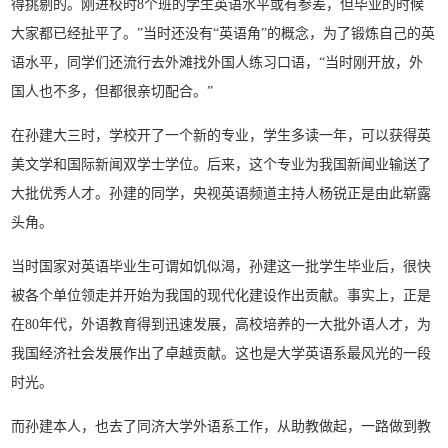
得挑剔的。刚进校时8个班的学生英语水平或有参差，但毕业的时候
大家都已经扯平了。”当时还没有“英语角”的概念，为了锻炼自己的英
语水平，同学们还流行去外滩找外国人练习口语，“当时刚开放，外
国人也不多，但都很亲切配合。”
在孙建大三时，学校开了一个新的专业，学生多读一年，可以获得英
美文学和国际新闻双学士学位。后来，这个专业为我国新闻业输送了
大批优秀人才。孙建的同学，央视英语频道主持人杨锐正是由此崭露
头角。
当时国家对英语毕业生可谓如饥似渴，孙建这一批学生毕业后，很快
被各个单位领走并开始为我国的现代化建设作出贡献。事实上，正是
在80年代，外语教育得到迅速发展，高校培养的一大批外语人才，为
我国经济社会发展作出了卓越贡献。这也是大学英语系最风光的一段
时光。
而孙建本人，也去了同济大学外语系工作，从助教做起，一路做到教