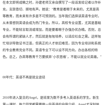
在本文即将成稿之时，孙建老师又亲自撰写了一段话发给记者以作补
充，言辞恳切、掷地有声。她说：“教育是着眼于未来的，尤其是高
等教育，而未来有许多是不可预测的。当年我们选择读英语专业时，
从未曾想到英语会成为热门专业。所以，高校专业设置，尤其是基础
专业，不能轻言取消或增加，而是要着眼于办强办优办精。否则，总
会有所谓的紧缺人才，然后就是匆匆培养，以适应社会之需。这样匆
忙培训导致证书泛滥，但真正的人才依旧难觅，因为专业培训和系统
的专业教育完全不同。英语专业下可以设不同方向，办出各校的特
色。总之，办高等教育千万要摈弃‘小农思维’，不能以就业论英雄。”
00年代：
英语不再是就业途径
2010年进入复旦的Angel，是班里为数不多考入英语系的学生。新生
第一课时，每个同学都需要做一段英语的自我介绍，Angel才深刻地