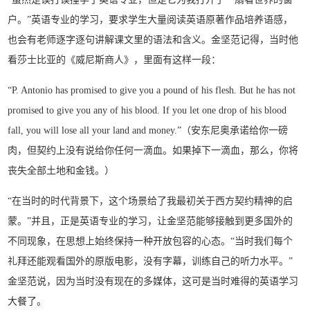
户。”英语专业的学习，要求学生大量阅读英语原著作品培养语感，
也会有老师逐字逐句讲解课文里的语法和含义。金坚范记得，当时他
看莎士比亚的《威尼斯商人》，里面有这样一段：
“P. Antonio has promised to give you a pound of his flesh. But he has not
promised to give you any of his blood. If you let one drop of his blood
fall, you will lose all your land and money.”（安东尼奥承诺给你一磅
肉，但契约上没有说给你任何一滴血。如果掉下一滴血，那么，你将
丧失全部土地和金钱。）
“在当时的时代背景下，这个场景给了我最初关于西方契约精神的启
蒙。”并且，正是英语专业的学习，让金坚范能够接触到更多国外的
不同现象，在思想上始终保持一种开放包容的心态。“当时我们每个
礼拜还能观看国外的原版电影，没有字幕，训练自己的听力水平。”
金坚范说，因为当时没有现在的多媒体，这可是当时难得的英语学习
大餐了。