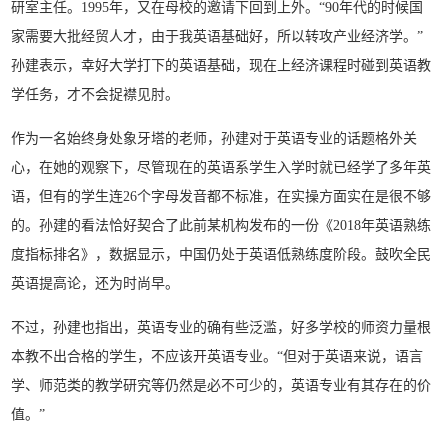
研室主任。1995年，又在母校的邀请下回到上外。“90年代的时候国
家需要大批经贸人才，由于我英语基础好，所以转攻产业经济学。”
孙建表示，幸好大学打下的英语基础，现在上经济课程时碰到英语教
学任务，才不会捉襟见肘。
作为一名始终身处象牙塔的老师，孙建对于英语专业的话题格外关
心，在她的观察下，尽管现在的英语系学生入学时就已经学了多年英
语，但有的学生连26个字母发音都不标准，在实操方面实在是很不够
的。孙建的看法恰好契合了此前某机构发布的一份《2018年英语熟练
度指标排名》，数据显示，中国仍处于英语低熟练度阶段。鼓吹全民
英语提高论，还为时尚早。
不过，孙建也指出，英语专业的确有些泛滥，好多学校的师资力量根
本教不出合格的学生，不应该开英语专业。“但对于英语来说，语言
学、师范类的教学研究等仍然是必不可少的，英语专业有其存在的价
值。”