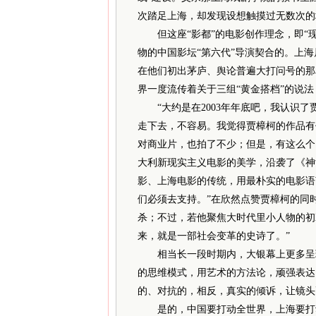
次踏足上海，却发现设想触摸过无数次的
但这座“影都”的电影创作理念，即“现
物的中国影坛“第六代”导演契合的。上海
在他们初出茅庐、舆论普遍大打问号的那
界一度流传着关于三组“黄金搭档”的说
“大约是在2003年年底吧，我认识了
走下去，不容易。我觉得贾樟柯的作品有
对商业片，也拍了不少；但是，有这么个
大利新现实主义电影的美学，沿袭了《神
影、上海电影的传统，用最朴实的电影语
们必须去支持。”在欣然点赞贾樟柯的同
杀；不过，若他聚焦大时代里小人物的初
来，就是一部社会变革的史诗了。”
相当长一段时期内，大银幕上更多呈现
的思维模式，用艺术的方法论，顽强表达
的、对抗的，相反，真实的倾诉，让镜头
是的，中国要打动全世界，上海要打动