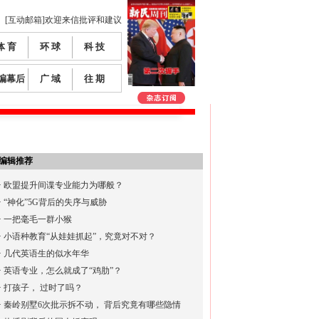
[互动邮箱]欢迎来信批评和建议
体 育
环 球
科 技
编幕后
广 域
往 期
编辑推荐
·
欧盟提升间谍专业能力为哪般？
·
“神化”5G背后的失序与威胁
·
一把毫毛一群小猴
·
小语种教育“从娃娃抓起”，究竟对不对？
·
几代英语生的似水年华
·
英语专业，怎么就成了“鸡肋”？
·
打孩子， 过时了吗？
·
秦岭别墅6次批示拆不动， 背后究竟有哪些隐情