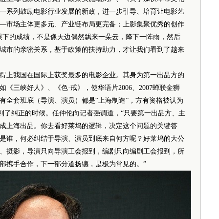
一系列鼓励电影行业发展的新政，进一步引导、培育让电影艺
—市场主体更多元、产业链布局更完备；上影集聚优秀的创作
眼下的成绩，不是像天边偶然飘来一朵云，降下一阵雨，然后
城市的亲密关系，基于政策的扶持助力，才让我们看到了越来
上我国在国际上获奖最多的电影企业。其身为第一出品方的
三峡好人》、《色·戒》，使华语片2006、2007蝉联金狮
有全套班底（导演、演员）都是“上海制造”，方有资格被认为
”到了纠正的时候。任仲伦向记者强调道，“只要第一出品方、主
成上海出品。你去看好莱坞的逻辑，决定这个问题的关键答
是谁，何必纠结于导演、演员到底来自何方呢？好莱坞的大公
、摄影，导演只向导演工会报到，编剧只向编剧工会报到，所
部携手合作，下一部分道扬镳，是极为常见的。”