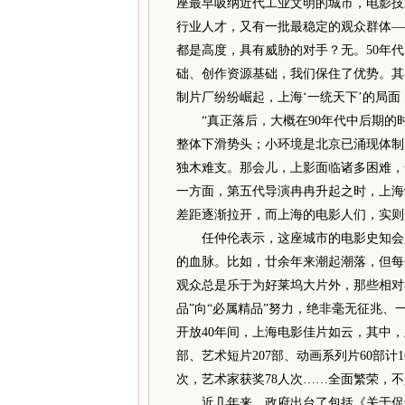
座最早吸纳近代工业文明的城市，电影技
行业人才，又有一批最稳定的观众群体—
都是高度，具有威胁的对手？无。50年
础、创作资源基础，我们保住了优势。其
制片厂纷纷崛起，上海‘一统天下’的局面
“真正落后，大概在90年代中后期的
整体下滑势头；小环境是北京已涌现体制
独木难支。那会儿，上影面临诸多困难，
一方面，第五代导演冉冉升起之时，上海
差距逐渐拉开，而上海的电影人们，实则
任仲伦表示，这座城市的电影史知会人
的血脉。比如，廿余年来潮起潮落，但每
观众总是乐于为好莱坞大片外，那些相对
品”向“必属精品”努力，绝非毫无征兆
开放40年间，上海电影佳片如云，其中，上
部、艺术短片207部、动画系列片60部计1
次，艺术家获奖78人次……全面繁荣，
近几年来，政府出台了包括《关于促进