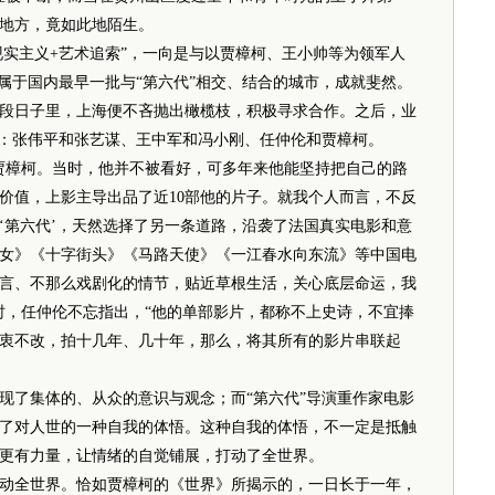
地方，竟如此地陌生。
实主义+艺术追索”，一向是与以贾樟柯、王小帅等为领军人
属于国内最早一批与“第六代”相交、结合的城市，成就斐然。
段日子里，上海便不吝抛出橄榄枝，积极寻求合作。之后，业
法：张伟平和张艺谋、王中军和冯小刚、任仲伦和贾樟柯。
贾樟柯。当时，他并不被看好，可多年来他能坚持把自己的路
价值，上影主导出品了近10部他的片子。就我个人而言，不反
‘第六代’，天然选择了另一条道路，沿袭了法国真实电影和意
女》《十字街头》《马路天使》《一江春水向东流》等中国电
言、不那么戏剧化的情节，贴近草根生活，关心底层命运，我
时，任仲伦不忘指出，“他的单部影片，都称不上史诗，不宜捧
衷不改，拍十几年、几十年，那么，将其所有的影片串联起
了集体的、从众的意识与观念；而“第六代”导演重作家电影
了对人世的一种自我的体悟。这种自我的体悟，不一定是抵触
更有力量，让情绪的自觉铺展，打动了全世界。
全世界。恰如贾樟柯的《世界》所揭示的，一日长于一年，