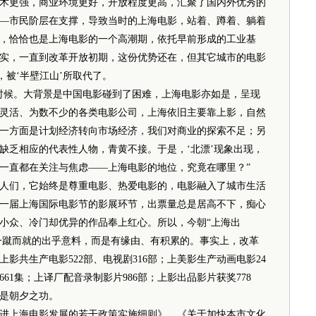
术更强，商业环境更好，开放程度更高，汇聚了国内外优秀的
—市民阶层在支撑，导致当时的上海电影，站着、蹲着、躺着
代，恰恰也是上海电影的一个高潮期，依托早前形成的工业基
实，一直到改革开放初期，这份优势还在，但其它城市的电影
，被‘半壁江山’所取代了。
时候。大背景是中国电影碰到了困难，上海电影亦如是，呈现
灵活、为数不少的各类电影公司，上海依旧主要靠上影，自然
一方面是计划经济转向市场经济，我们对商业的探索不足；另
缺乏相应的代表性人物，青黄不接。于是，‘北漂’现象出现，
一直都在关注与焦虑——上海电影的地位，究竟在哪里？”
们，它始终是尊重电影、热爱电影的，电影融入了城市生活
一届上海国际电影节的影展环节，出票量总是居高不下，痴心
小众、冷门却优异的作品奉上红心。所以，今朝“上海出
、一蹴而就的出乎意料，而是有缘由、有积累的。事实上，改革
影共生产电影522部、电视剧316部；上美影生产动画电影24
661集；上译厂配音录制影片986部；上影出品影片获奖778
不是朝夕之功。
上海电影发展的若干政策实施细则》、《关于加快本市文化