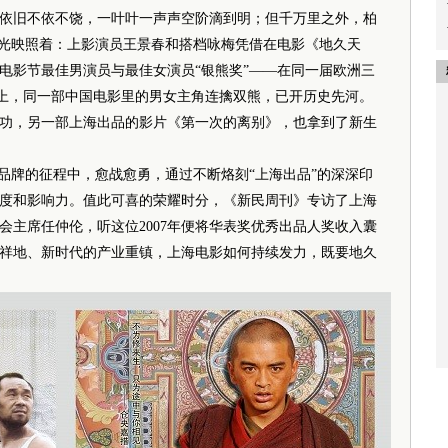
旧不依不饶，一叶叶一声声空阶滴到明；但千万里之外，柏
霞光映照着：上影演员王景春和搭档咏梅凭借在电影《地久天
际电影节最佳男演员与最佳女演员“银熊奖”——在同一届欧洲三
影节）上，同一部中国电影里的男女主角连擒双熊，已开历史先河。
功，另一部上海出品的影片《第一次的离别》，也拿到了新生
牌的征程中，愈战愈勇，通过不断烙刻“上海出品”的深深印
度和影响力。值此可喜的荣耀时分，《新民周刊》专访了上海
会主席任仲伦，听这位2007年便将华表奖优秀出品人奖收入囊
祥地、新时代的产业重镇，上海电影如何持续发力，既要地久