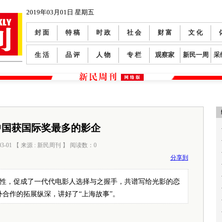
2019年03月01日 星期五
封 面
特 稿
时 政
社 会
财 富
文 化
生 活
品 评
人 物
专 栏
观察家
新民一周
采
中国获国际奖最多的影企
03-01 【 来源 : 新民周刊 】 阅读数：
0
分享到
禀性，促成了一代代电影人选择与之握手，共谱写给光影的恋
合作的拓展纵深，讲好了“上海故事”。