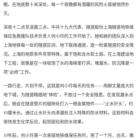
眠。在地底数十米深处，每一个夜晚都有潜藏的风险火苗被悄然扑
灭。
深夜十二点至凌晨三点，中共十九大代表、隧道股份上海隧道地铁维
保应急救援队技术负责人何小玲的工作开始了。她和她的团队深入到
上海地铁每一处的隧道区间、地下联络通道，逐一检查隧道的安全情
况。上海的地质条件非常特殊，属于饱和含水软土层。在上海建设地
下工程，就像是在一块吸饱了水的海绵里打洞，堵漏水、防沉降是一
项“必修”工作。
一路行走，片刻不停。这就是何小玲每天的任务——用脚丈量庞大的
地下城，为隧道精细地“体检”，不放过一个安全隐患。在发现漏水点
后，她会在隧道管片的缝隙处打入一根金属物件——“止水针头”，约
10厘米长。通过止水针头向渗漏处注入特殊的防水材料。这些材料会
很快发生化学反应，起到固化和防水效果。
10年前，何小玲第一次承接地铁维保任务时，用了一个月，白天、晚