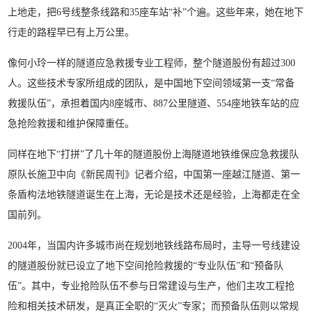
上地走，把6号线整条线路和35座车站“补”个遍。这些年来，她在地下
行走的路程早已有上万公里。
像何小玲一样的隧道应急救援专业工程师，整个隧道股份有超过300
人。这些技术专家所组成的团队，是中国地下空间领域第一支“常备
救援队伍”，承担着国内8座城市、887公里隧道、554座地铁车站的应
急抢险救援和维护保障重任。
同样在地下“打拼”了几十年的隧道股份上海隧道地铁维保应急救援队
原队长施卫中向《新民周刊》记者介绍，中国第一座越江隧道、第一
条盾构法地铁隧道诞生在上海，无论是技术还是经验，上海都走在全
国前列。
2004年，当国内许多城市尚在规划地铁线路布局时，主导一号线建设
的隧道股份就已设立了地下空间抢险救援的“专业队伍”和“预备队
伍”。其中，专业抢险队伍不参与日常建设与生产，他们主攻工程抢
险和相关技术研发，是真正全职的“灭火”专家；而预备队伍则以常规