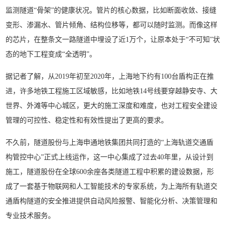
监测隧道“骨架”的健康状况。管片的核心数据，比如断面收敛、接缝
变形、渗漏水、管片倾角、结构位移等，都可以随时监测。而像这样
的芯片，在整条文一路隧道中埋设了近1万个，让原本处于“不可知”状
态的地下工程变成“全透明”。
据记者了解，从2019年初至2020年，上海地下约有100台盾构正在推
进，许多地铁工程施工区域敏感，比如地铁14号线要穿越静安寺、大
世界、外滩等中心城区，更大的施工深度和难度，也对工程安全建设
管理的可控性、稳定性和有效性提出了更高的要求。
不久前，隧道股份与上海申通地铁集团共同打造的“上海轨道交通盾
构管控中心”正式上线运作，这一中心集成了过去40年里，从设计到
施工，隧道股份在全球600余座各类隧道工程中积累的建设数据，形
成了一套基于物联网和人工智能技术的专家系统，为上海所有轨道交
通盾构隧道的安全推进提供自动风险报警、智能化分析、决策管理和
专业技术服务。