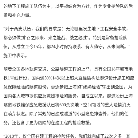
的地下工程施工队伍为主，以平战结合为方针，作为专业抢险队的后
备和补充力量。
“对于两支队伍，我们的要求是：无论哪里发生地下工程安全事故，
都必须做到‘召之即来、来之能战、战之必胜’。特别是常备抢险队
伍，从成立至今15年，都24小时保持联系、有人值守，从未间断。”
施卫中表示。
随着全国各地轨道交通、公路隧道工程的上马，具有全国18座城市地
铁1号线建设，国内逾50%14米以上超大直径盾构法隧道设计施工和应
急保障经验的隧道股份，更逐步把上海的“成熟经验”输出到全国，为
国内各大城市提供应急救援抢险的服务。自成立以来，隧道股份上海
隧道地铁维保应急救援队已将600余次地下空间领域的重大险情消灭
在萌芽状态。除了常规的已建成隧道的小型隐患排查外，他们的任
务，还包含了更为凶险的在建工程的抢险救援。
“2018年，仅全国在建工程的抢险任务，我们就完成了22次之多。其