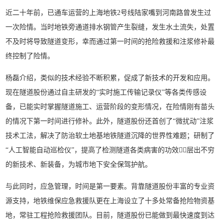
近二十年前，已通车运营的上海地铁2号线陆家嘴到河南路曾发生过
一次险情。当时地铁旁通道排水钢管产生裂缝，发生水土流失，处置
不及时将导致隧道变形，幸而通过第一时间的抢险救援和注浆修补最
终控制了险情。
杨磊介绍，类似的技术经验不断积累，促成了新技术的开发和应用。
现在隧道股份通过自主研发的“实时施工传输记录仪”等各类传感设
备，已能实时掌握隧道施工、运营阶段的变形情况，在险情刚有苗头
的情况下第一时间进行修补。此外，隧道股份还首创了“微扰动”注浆
技术工法，解决了防治软土地基地铁隧道沉降的世界性难题；研制了
“人工智能自动巡检仪”，提高了检测隧道各类病害的功效层出不穷
的新技术、新装备，为城市地下安全保驾护航。
与此同时，应急管理，时间是第一要素。背靠隧道股份丰富的专业资
源支持，地铁维保应急救援队更在上海设立了十多处常备抢险物资基
地，常驻工程抢险救援团队。目前，隧道股份已能做到最快速度到达