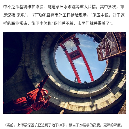
中不乏深基坑维护渗漏、隧道承压水渗漏等重大险情。其中多次，都
是深夜‘来电’， ‘打飞的’直奔市外工程抢险现场。”施卫中说，对于这
样的职业常态，施卫中笑称“我们睡不着，市民们就睡得着了”。
（
当前，上海最深基坑已达到了地下60米，相当于20层楼的高度。更深的深度，