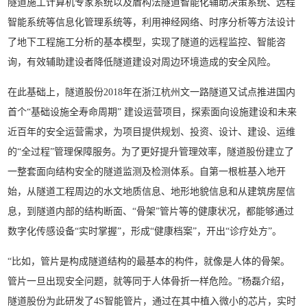
隧道施工计算机专家系统以及盾构法隧道智能化辅助决策系统、远程
智能系统等信息化管理系统等，利用神经网络、时序分析等方法设计
了地下工程施工分析的基本模型，实现了隧道的远程监控、智能咨
询，有效辅助建设者降低隧道建设对周边环境造成的安全风险。
在此基础上，隧道股份2018年在浙江杭州文一路隧道又试点推进国内
首个“基础设施全寿命周期” 建设运营项目，探索面向设施建设和未来
近百年的安全运营需求，为项目提供规划、投资、设计、建设、运维
的“全过程”管理保障服务。为了更好提升管理效率，隧道股份建立了
一整套面向结构安全的隧道监测及检测体系。自第一根桩基入地开
始，从隧道工程周边的水文地质信息、地形地貌信息和从建筑房屋信
息，到隧道内部的结构断面、“骨架”管片等的健康状况，都能够通过
数字化传感设备“实时掌握”，形成“健康档案”，开出“诊疗处方”。
“比如，管片是构成隧道结构的最基本的构件，就像是人体的骨架。
管片一旦出现安全问题，就等同于人体骨折一样危险。”杨磊介绍，
隧道股份为此研发了4S智能管片，通过在其中植入微小的芯片，实时