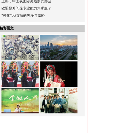
·
上影，中国获国际奖最多的影企
·
欧盟提升间谍专业能力为哪般？
·
“神化”5G背后的失序与威胁
精彩图文