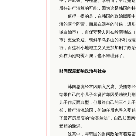
争，卢武铉、朴槿惠、李明博，不过是这
后任进行清算的可能，因为这是韩国的特
值得一提的是，在韩国的政治版图中，
活的两个阵营，而且在选举的时候，进步
域自治市），而保守势力则在岭南地区（
市）更受欢迎。朝鲜半岛多山的不利地理
行，而这种小地域主义又更加加剧了政治
众在为她鸣冤叫屈，也不难理解了。
财阀深度影响政治与社会
韩国总统经常因陷入贪腐、受贿等经济
结果自己的小儿子金贤哲却因受贿被判刑
儿子作反面典型，但最终自己的三个儿子
誉，推行清流治国，但卸任后也卷入受贿
了最严厉反腐的“金英兰法”，自己却因
受贿的漩涡。
这其中，与韩国的财阀政治有着紧密的