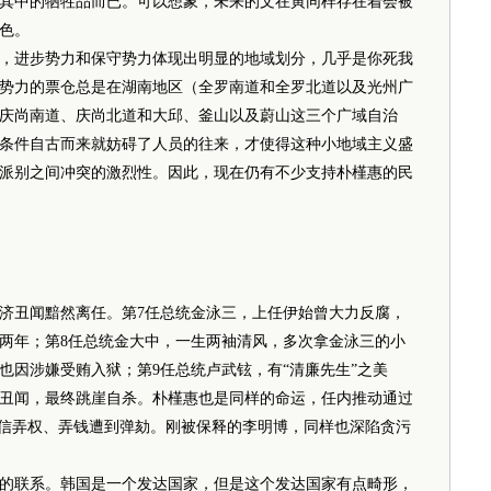
其中的牺牲品而已。可以想象，未来的文在寅同样存在着会被
色。
进步势力和保守势力体现出明显的地域划分，几乎是你死我
势力的票仓总是在湖南地区（全罗南道和全罗北道以及光州广
庆尚南道、庆尚北道和大邱、釜山以及蔚山这三个广域自治
条件自古而来就妨碍了人员的往来，才使得这种小地域主义盛
派别之间冲突的激烈性。因此，现在仍有不少支持朴槿惠的民
丑闻黯然离任。第7任总统金泳三，上任伊始曾大力反腐，
两年；第8任总统金大中，一生两袖清风，多次拿金泳三的小
也因涉嫌受贿入狱；第9任总统卢武铉，有“清廉先生”之美
丑闻，最终跳崖自杀。朴槿惠也是同样的命运，任内推动通过
亲信弄权、弄钱遭到弹劾。刚被保释的李明博，同样也深陷贪污
联系。韩国是一个发达国家，但是这个发达国家有点畸形，