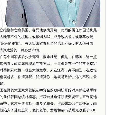
推翻并亡命美国、客死他乡为开端，此后的历任韩国总统几
入晚节不保的境地，或锒铛入狱，或身败名裂，或草草收场。
最危险的职业”。 有人归因称青瓦台的风水不好，有人说韩国
坛清算政治的一种必然产物。
每个国家多多少少都有，很难杜绝，但是，在韩国，这一点
展来看，政治腐败现象异常突出，一直都处在一个非常不稳定
对手抓到把柄，就会大做文章。人在江湖，身不由己，在政坛
也就越多，你清算我，我清算你，这就是政治。远的不说，最
题。
国在野的大国家党就以选举资金腐败问题开始对卢武铉动手弹
的前任韩国总统朴槿惠。卢武铉被迫停职接受调查，直到竞选
辩护，这才免遭弹劾，恢复了职务。卢武铉2008年卸任后，由
铉就陷入了受贿丑闻，他的老婆、女婿和秘书被曝光收受了600