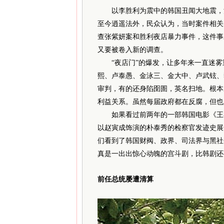
以李胜利为震中的韩国丑闻大地震，波
至今逍遥法外，民众认为，当时案件相关
查张紫妍案和胜利夜店暴力事件，这件事
又要被卷入新的调查。
“夜店门”的爆发，让多年来一直迷雾
熙、卢泰愚、金泳三、金大中、卢武铉、
审判，有的还身陷囹圄，英名扫地。根本
利益关系。虽然每届政府都在反腐，但也
如果看过前两年的一部韩国电影《王者
以赵寅成饰演的朴泰秀的检察官发迹史展
们看到了韩国财阀、政界、司法界与黑社
真是一出出惊心动魄的宫斗剧，比韩剧还
前任总统屡遭清算