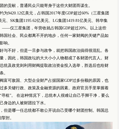
团的贡献，普通民众只能寄身于这些大财团而谋生。
420.12亿美元，占韩国2017年度GDP超过60%（三星集团
亿美元、SK集团1195.62亿美元、LG集团1419.81亿美元、韩华集
亿美元）——仅三星集团，年营收就占韩国GDP超过20%。以上这些
韩国社会、民众都离不开的地步，任何一家财阀的关键产品如
影响。
与不好，但是一旦参与政争，就把韩国政治搞得很混乱。各
量，因此，韩国政坛的大大小小人物都成了各财团代言人。财
总统及政党则利用财阀提取政治资金投入选举，胜选后也给财
条。
富可敌国、大型企业财产占据国家GDP过多份额的原因，也
过多关键行政、政策及金融资源的因素。政府官员手里掌握着
“寻租”。 在这种情况下，总统本人很难让自己手脚干净，要么
己身边的人被财团拉下水。
但是哪一任总统都不敢公开说自己受哪个财团控制。韩国总
相掣肘。