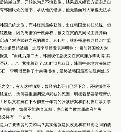
后跳崖自尽。开始以为是不慎跌崖，结果后来经官方证实是自
有韩国民众的遗书，承认他的错误，他无脸面对大家也无法承
国总统之位，而朴槿惠最终获胜，出任韩国第18任总统。但
铉覆辙，因为闺蜜的干政弄权，被文在寅的共同民主党弹劾，
动了对卢武铉之死的调查。2018年，继朴槿惠被判处24年监
骏又涉嫌受贿被捕，之后李明博发表声明称：“目前韩国检方对
报复！”而此后第二天，韩国现任总统文在寅就痛斥李明博“其
认……”。紧接着到了2018年3月22日，韩国中央地方法院对
0月5日，李明博受到了十余项指控，最终被韩国最高法院判处15
之交”，有人这样猜测，曾经的老哥们已经下台，还被抓住不
铉复仇，为何要重启调查卢武铉的死因，明摆着是要清理新仇
！所以文在寅在下令彻查十年前的张紫妍案和胜利夜店暴力事
发生的事件，如果不能彻查真相，也会被当做本届政府的失
都必将有一个交代。
为了要查贪污受贿吗？其实这就是执政党和在野党之间的战