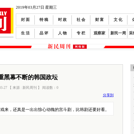
2019年03月27日 星期三
封 面
特 稿
时 政
社 会
财 富
文 化
生 活
品 评
人 物
专 栏
观察家
新民一周
采
重黑幕不断的韩国政坛
03-27 【 来源 : 新民周刊 】 阅读数：
0
分享到
起戏来，还真是一出出惊心动魄的宫斗剧，比韩剧还要好看。