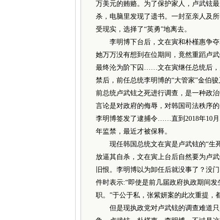
万美元的贿赂。为了保护家人，卢武铉最
杀，电脑里发现了遗书。一封至亲人及所
受现实，选择了“英勇”地离去。
李明博下台后，文在寅和朴槿惠争夺韩
她万万没有想到在位期间，竟然重蹈卢武
最终沦为阶下囚……文在寅继任总统后，启
禁后，前任总统李明博的“大管家”金伯
前总统卢武铉之死进行调查，是一种政治
言论是对政府的侮辱，对韩国司法秩序的否
李明博签发了逮捕令……直到2018年1
年监禁，最近才被保释。
现任韩国总统文在寅是卢武铉的“生死
放逼其自杀，文在寅上台后自然要为卢武
旧恨。李明博以为卸任后就没事了？没门
件时表示:“即使是前几届政府执政期间
职。”于公于私，张紫妍案的此次重提，
但是现执政党对卢武铉的调查难道只是