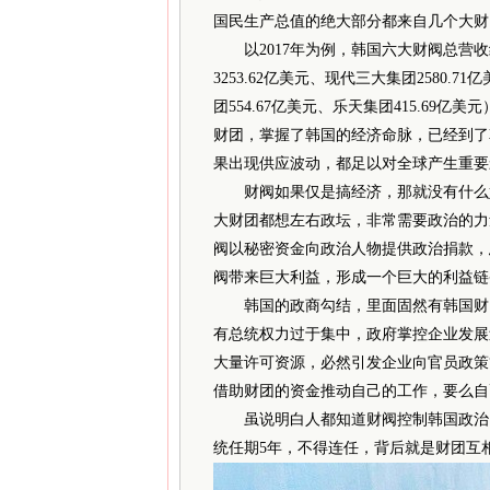
国民生产总值的绝大部分都来自几个大财
以2017年为例，韩国六大财阀总营收约为9
3253.62亿美元、现代三大集团2580.71
团554.67亿美元、乐天集团415.69
财团，掌握了韩国的经济命脉，已经到了
果出现供应波动，都足以对全球产生重要
财阀如果仅是搞经济，那就没有什么好
大财团都想左右政坛，非常需要政治的力
阀以秘密资金向政治人物提供政治捐款，
阀带来巨大利益，形成一个巨大的利益链
韩国的政商勾结，里面固然有韩国财阀
有总统权力过于集中，政府掌控企业发展
大量许可资源，必然引发企业向官员政策
借助财团的资金推动自己的工作，要么自
虽说明白人都知道财阀控制韩国政治，
统任期5年，不得连任，背后就是财团互