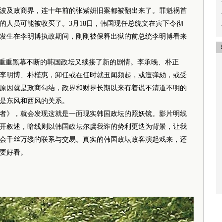
及政商界，连十年前的张紫妍旧案都被翻出来了。罪魁祸首
的人员可能被收买了。3月18日，韩国现任总统文在寅下令彻
发生在李明博执政期间，刚刚被保释出狱的前总统李明博看来
重重黑幕不断的韩国政坛又续接了新的剧情。李承晚、朴正
李明博、朴槿惠，卸任或在任时就丑闻频起，或遭弹劾，或受
原因就是政商勾结，政界和财界长期以来有着说不清道不明的
是东风和西风的关系。
》，就会发现这就是一面现实韩国政坛的照妖镜。影片明线
开叙述，暗线则以韩国政坛尔虞我诈的势利更迭为背景，让我
会千丝万缕的联系与交易。真实的韩国政坛政客演起戏来，还
要好看。