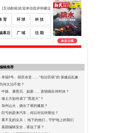
[互动邮箱]欢迎来信批评和建议
体 育
环 球
科 技
编幕后
广 域
往 期
编辑推荐
·
幸福9号、胡庆余堂……“包治百病”的 保健品乱象
为何久治不愈？
·
中脉、康恩贝、如新……直销疯狂何时休？
·
做土方如何成了“黑老大”？
·
加州山火，烧出了谁的尴尬？
·
巨亏的蔚来汽车，何以对抗特斯拉？
·
看不见的尖兵： 地下的他们，守护地上的我们
·
基因编辑安全，谁说了算？