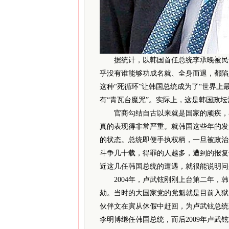
据统计，以韩国首任总统李承晚被民众
乎没有谁能够功成名就、全身而退，都陷
这种“死循环”让韩国总统成为了“世界上
有“青瓦台魔咒”。实际上，这是韩国政
官商勾结自古以来就是国家的顽疾，在
真的表现得非常严重。就韩国这些年的发
的状态。总统即便手执权柄，一旦被政治
斗争几十载，得罪的人越多，遭到的报复
近这几任韩国总统的遭遇，就很能说明问
2004年，卢武铉刚刚上台第二年，韩
劾。当时的大国家党的党魁就是目前入狱
伙伴文在寅从休假中赶回，为卢武铉总统
李明博继任韩国总统，而后2009年卢武