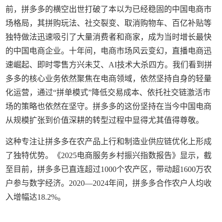
前，拼多多的横空出世打破了本以为已经稳固的中国电商市
场格局，其拼购玩法、社交裂变、取消购物车、百亿补贴等
独特做法迅速吸引了大量消费者和商家，成为当时增长最快
的中国电商企业。十年间，电商市场风云变幻，直播电商迅
速崛起、即时零售方兴未艾、AI技术大杀四方。我们看到拼
多多的核心业务依然聚焦在电商领域，依然坚持自身的轻量
化运营，通过“拼单模式”降低交易成本、依托社交链激活市
场的策略也依然在坚守。拼多多的这份坚持在当今中国电商
从规模扩张到价值深耕的转型过程中显得尤其值得尊敬。
这种专注让拼多多在农产品上行和制造业供应链优化上形成
了独特优势。《2025电商服务乡村振兴指数报告》显示，截
至目前，拼多多已直连超过1000个农产区，带动超1600万农
户参与数字经济。2020—2024年间，拼多多合作农户人均收
入增幅达18.2%。