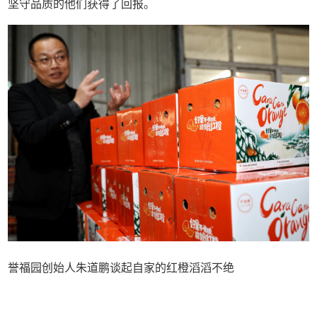
坚守品质的他们获得了回报。
誉福园创始人朱道鹏谈起自家的红橙滔滔不绝