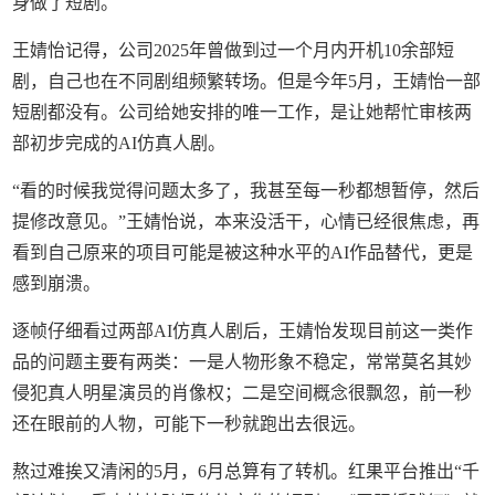
身做了短剧。
王婧怡记得，公司2025年曾做到过一个月内开机10余部短
剧，自己也在不同剧组频繁转场。但是今年5月，王婧怡一部
短剧都没有。公司给她安排的唯一工作，是让她帮忙审核两
部初步完成的AI仿真人剧。
“看的时候我觉得问题太多了，我甚至每一秒都想暂停，然后
提修改意见。”王婧怡说，本来没活干，心情已经很焦虑，再
看到自己原来的项目可能是被这种水平的AI作品替代，更是
感到崩溃。
逐帧仔细看过两部AI仿真人剧后，王婧怡发现目前这一类作
品的问题主要有两类：一是人物形象不稳定，常常莫名其妙
侵犯真人明星演员的肖像权；二是空间概念很飘忽，前一秒
还在眼前的人物，可能下一秒就跑出去很远。
熬过难挨又清闲的5月，6月总算有了转机。红果平台推出“千