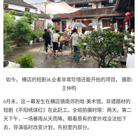
如今， 横店的短剧从业者非常珍惜还能开拍的项目。 摄影|
王仲昀
6月末，这一幕发生在横店镇南郊的晗·美术馆。非遗题材的
短剧《平阳绣球红》在此赶工。全组拍摄时限：两天。第二
天下午，一场暴雨从天而降。眼看原有的室外戏没法拍下
去，导演临时改变计划，先拍室内部分。