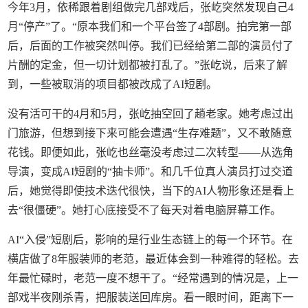
今年3月，依稀跟着剧组做完几部戏后，张屹突然发现自己4
月“停产”了。“原本我们和一个平台签了4部剧。拍完第一部
后，后面的工作被突然叫停。我们已经给第二部的演员付了
片酬的定金，但一切计划都被打乱了。”张屹说，后来了解
到，一些被取消的项目都被改成了AI短剧。
没有活可干的4月和5月，张屹抽空回了趟老家。她考虑过出
门旅游，但想到接下来可能会遭遇“生存难题”，又不敢随意
花钱。即便如此，张屹也丝毫没考虑过二次转型——从选角
导演，变成AI短剧的“抽卡师”。和几千位真人演员打过交道
后，她觉得即使技术迭代很快，当下的AI人物形象还是看上
去“很僵硬”。她打心底接受不了每天对着电脑屏幕工作。
AI“入侵”短剧后，影响的是行业生态链上的每一个环节。在
横店做了8年服装师的老范，最近体会到一种难得的轻松。去
年最忙碌时，老范一度不想干了。“经常遇到的情况是，上一
部戏半夜刚杀青，把服装送回库房。看一眼时间，距离下一