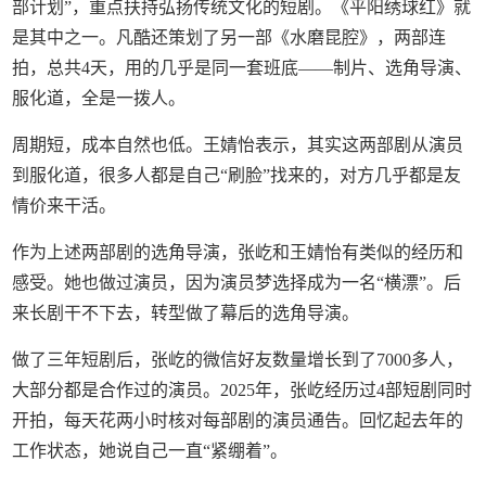
部计划”，重点扶持弘扬传统文化的短剧。《平阳绣球红》就
是其中之一。凡酷还策划了另一部《水磨昆腔》，两部连
拍，总共4天，用的几乎是同一套班底——制片、选角导演、
服化道，全是一拨人。
周期短，成本自然也低。王婧怡表示，其实这两部剧从演员
到服化道，很多人都是自己“刷脸”找来的，对方几乎都是友
情价来干活。
作为上述两部剧的选角导演，张屹和王婧怡有类似的经历和
感受。她也做过演员，因为演员梦选择成为一名“横漂”。后
来长剧干不下去，转型做了幕后的选角导演。
做了三年短剧后，张屹的微信好友数量增长到了7000多人，
大部分都是合作过的演员。2025年，张屹经历过4部短剧同时
开拍，每天花两小时核对每部剧的演员通告。回忆起去年的
工作状态，她说自己一直“紧绷着”。