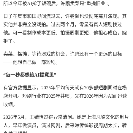
所以今年被AI抢了饭碗后，许鹏卖菜是“重操旧业”。
日子在集市和田野间流过去，许鹏倒也没彻底离开演戏。其
实他并非完全没戏拍。过去两个月，零星有真人短剧找过
他。可一看制作成本更低、拍摄周期更短，他担心成色，婉
拒了。
卖菜、摆摊，等待演戏的机会，许鹏还有一个更远的目标
——他想自己做一部短剧。
“每一秒都想给AI提意见”
有官方数据显示，2025年平均每天就有70多部短剧同时在横
店开机。短剧行业在2025年井喷，又在2026年因为AI而迅速
收缩。
2026年5月，王婧怡过得异常清闲。她是上海凡酷文化的制片
人，早年做演员，演过网剧，后来嫌传统影视周期太长，转