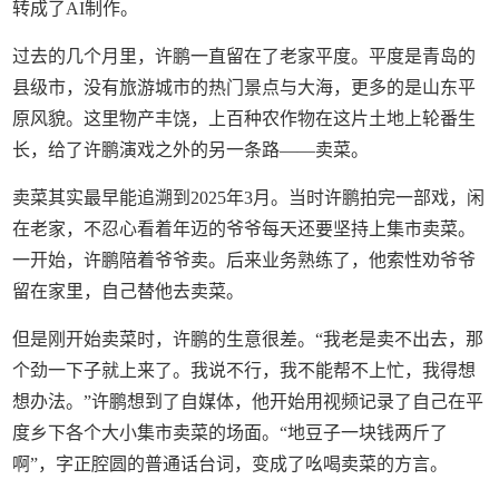
转成了AI制作。
过去的几个月里，许鹏一直留在了老家平度。平度是青岛的
县级市，没有旅游城市的热门景点与大海，更多的是山东平
原风貌。这里物产丰饶，上百种农作物在这片土地上轮番生
长，给了许鹏演戏之外的另一条路——卖菜。
卖菜其实最早能追溯到2025年3月。当时许鹏拍完一部戏，闲
在老家，不忍心看着年迈的爷爷每天还要坚持上集市卖菜。
一开始，许鹏陪着爷爷卖。后来业务熟练了，他索性劝爷爷
留在家里，自己替他去卖菜。
但是刚开始卖菜时，许鹏的生意很差。“我老是卖不出去，那
个劲一下子就上来了。我说不行，我不能帮不上忙，我得想
想办法。”许鹏想到了自媒体，他开始用视频记录了自己在平
度乡下各个大小集市卖菜的场面。“地豆子一块钱两斤了
啊”，字正腔圆的普通话台词，变成了吆喝卖菜的方言。