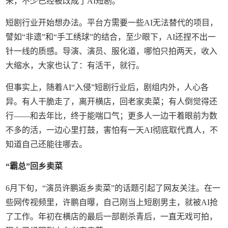
来，不少已经被改成了AI短剧。
短剧行业开始想办法。平台方需要一些AI无法替代的项目，
譬如“非遗”和“手工绣球”的结合，至少眼下，AI还捏不出一
针一线的质感。导演、演员、服化道，哪怕只拍两天，收入
大缩水，大家也认了：有活干，就行。
但事实上，随着AI“入侵”短剧行业后，剧组内外，人心各
异。有人干脆走了，离开横店，回老家卖菜；有人倒觉得还
行——和去年比，终于能喘口气；更多人一边干着眼前为数
不多的活，一边心里打鼓，害怕有一天AI彻底取代真人，不
知道自己还能往哪去。
“霸总”回乡卖菜
6月下旬，“演员许鹏返乡卖菜”的话题引起了网友关注。在一
些网传视频里，许鹏自曝，自己刚当上短剧男主，就被AI抢
了工作。年初在横店的最后一部剧杀青后，一直无戏可拍，