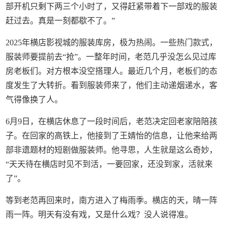
部开机只剩下两三个小时了，又得赶紧带着下一部戏的服装
赶过去。真是一刻都歇不了。”
2025年横店影视城的服装库房，极为热闹。一些热门款式，
服装师要提前去“抢”。一整年时间，老范几乎没怎么见过库
房老板们。对方根本没空搭理人。最近几个月，老板们的态
度发生了大转折。看到服装师来了，他们主动递烟递水，客
气得像换了人。
6月9日，在横店休息了一段时间后，老范决定回老家陪陪孩
子。在回家的高铁上，他接到了王婧怡的信息，让他来给两
部非遗题材的短剧做服装师。他寻思，人生就是这么奇妙，
“天天待在横店时见不到活，一要回家，还没到家，活就来
了”。
等到老范再回来时，南方进入了梅雨季。横店的天，晴一阵
雨一阵。明天有没有戏，又是什么戏？没人说得准。