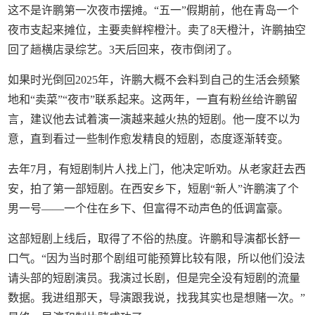
这不是许鹏第一次夜市摆摊。“五一”假期前，他在青岛一个
夜市支起来摊位，主要卖鲜榨橙汁。卖了8天橙汁，许鹏抽空
回了趟横店录综艺。3天后回来，夜市倒闭了。
如果时光倒回2025年，许鹏大概不会料到自己的生活会频繁
地和“卖菜”“夜市”联系起来。这两年，一直有粉丝给许鹏留
言，建议他去试着演一演越来越火热的短剧。他一度不以为
意，直到看过一些制作愈发精良的短剧，态度逐渐转变。
去年7月，有短剧制片人找上门，他决定听劝。从老家赶去西
安，拍了第一部短剧。在西安乡下，短剧“新人”许鹏演了个
男一号——一个住在乡下、但富得不动声色的低调富豪。
这部短剧上线后，取得了不俗的热度。许鹏和导演都长舒一
口气。“因为当时那个剧组可能预算比较有限，所以他们没法
请头部的短剧演员。我演过长剧，但是完全没有短剧的流量
数据。我进组那天，导演跟我说，找我其实也是想赌一次。”