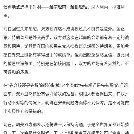
谈判地点选择不对啊——越南越南，越谈越难；河内河内，掉进河
里。
现在回过头来想想，双方谈判达不成协议还真不能算是意外。金正
恩、特朗普都是外交高手，双方对这次在越南的会晤都有着一定的诚
意和期待，尤其是在国内被民主党人搞得焦头烂额的特朗普，更加希
望在外交上能够有拿得出手的成绩单。但两国缺乏战略互信，彼此间
的猜忌根深蒂固。特别是在朝核问题上，双方的立场有着天然的、不
可调和的矛盾。
在“先弃核还是先解除经济制裁”这个类似“先有鸡还是先有蛋”的问题
面前，双方显然还没有做好解决的准备。明眼人都看得出来，在双方
行动不对等的情况下，朝鲜在安全问题方面得不到保障，是不可能做
出实质性弃核举措的。
现在，朝美双方都表示还将进一步保持沟通，于是全世界又都开始猜
测，下一次会是什么时候，下一个谈判地点又在哪里？可以肯定，特