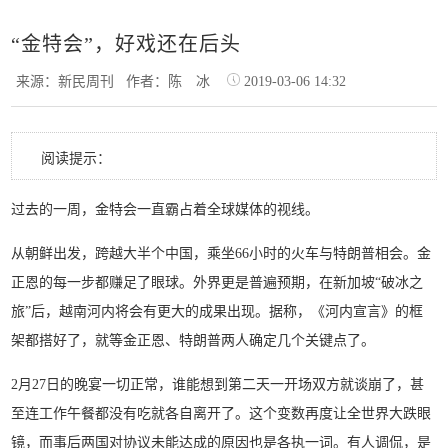
“金特会”，好戏还在后头
来源：新民周刊
作者：陈 冰
2019-03-06 14:32
阅读提示：
过去的一周，金特会一直霸占着全球媒体的视线。
从朝鲜出发，跨越大半个中国，乘坐66小时的火车与特朗普相会。金
正恩的每一步都赚足了眼球。外界更是普遍预期，在新加坡“破冰之
旅”后，越南河内将会有更大的成果出现。据称，《河内宣言》的框
架都搭好了，就等金正恩、特朗普两人确定几个关键点了。
2月27日的晚宴一切正常，谁能想到第二天一开场双方就谈崩了，甚
至连工作午餐都没有吃就各自离开了。这个变数再度让全世界大跌眼
镜，而事后两国对协议未能达成的原因也是各执一词。有人调侃，是