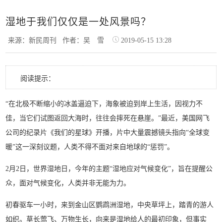
湿地于我们仅仅是一处风景吗？
来源：新民周刊
作者：吴 雪
2019-05-15 13:28
阅读提示：
“在北极不断缩小的冰盖逼迫下，海象被迫到岸上生活，因视力不
佳，当它们试图返回大海时，往往会摔死在悬崖。”最近，美国网飞
公司的纪录片《我们的星球》开播，片中大量震撼镜头指向“全球变
暖”这一深刻议题，人类不得不面对来自地球的“惩罚”。
2月2日，世界湿地日，今年的主题“湿地应对气候变化”，旨在提醒公
众，面对气候变化，人类并非无能为力。
初春驱车一小时，来到金山区鹦鹉洲湿地，中央草坪上，踏青的游人
如织。草长莺飞、万物生长，向来是湿地给人的最初印象，但事实