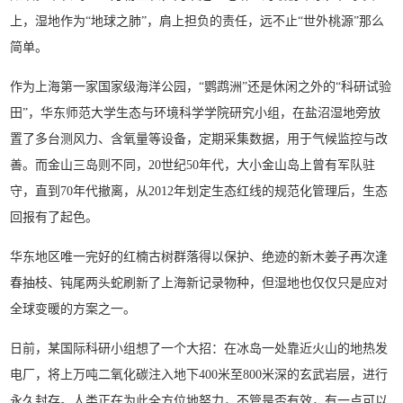
上，湿地作为“地球之肺”，肩上担负的责任，远不止“世外桃源”那么
简单。
作为上海第一家国家级海洋公园，“鹦鹉洲”还是休闲之外的“科研试验
田”，华东师范大学生态与环境科学学院研究小组，在盐沼湿地旁放
置了多台测风力、含氧量等设备，定期采集数据，用于气候监控与改
善。而金山三岛则不同，20世纪50年代，大小金山岛上曾有军队驻
守，直到70年代撤离，从2012年划定生态红线的规范化管理后，生态
回报有了起色。
华东地区唯一完好的红楠古树群落得以保护、绝迹的新木姜子再次逢
春抽枝、钝尾两头蛇刷新了上海新记录物种，但湿地也仅仅只是应对
全球变暖的方案之一。
日前，某国际科研小组想了一个大招：在冰岛一处靠近火山的地热发
电厂，将上万吨二氧化碳注入地下400米至800米深的玄武岩层，进行
永久封存。人类正在为此全方位地努力，不管是否有效，有一点可以