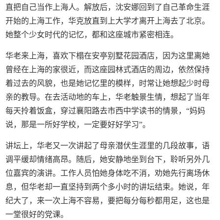
直把自己当作上海人。解放后，沈安娜回到了自己革命生涯
开始的上海工作，华克放直到上大学才离开上海去了北京。
她整个少女时代的记忆，都和这座城市紧密相连。
华老来上海，喜欢下榻在安亭别墅花园酒店，因为这里离她
曾经在上海的家很近，而这座园林式酒店的周边，依然保持
着过去的风貌，也是她记忆里的模样，时常让她想起少时母
亲的教导。在去活动地的车上，华老触景生情，想起了当年
每天拎着饭盒，穿过襄阳路去市西中学读书的情景，“妈妈
说，那是一所好学校，一定要好好学习”。
讲坛上，华老又一次讲起了母亲潜伏生涯里的几段故事，语
调平缓却情绪高昂。随后，她安静地坐到台下，聆听另外几
位嘉宾的演讲。工作人员怕她身体吃不消，劝她先行离场休
息，但华老却一直坚持到两个多小时的讲坛结束。她说，年
纪大了，来一次上海不容易，要把每分每秒都用足，这也是
一堂很好的党课。