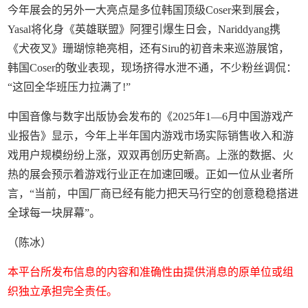
今年展会的另外一大亮点是多位韩国顶级Coser来到展会，
Yasal将化身《英雄联盟》阿狸引爆生日会，Nariddyang携
《犬夜叉》珊瑚惊艳亮相，还有Siru的初音未来巡游展馆，
韩国Coser的敬业表现，现场挤得水泄不通，不少粉丝调侃：
“这回全华班压力拉满了!”
中国音像与数字出版协会发布的《2025年1—6月中国游戏产
业报告》显示，今年上半年国内游戏市场实际销售收入和游
戏用户规模纷纷上涨，双双再创历史新高。上涨的数据、火
热的展会预示着游戏行业正在加速回暖。正如一位从业者所
言，“当前，中国厂商已经有能力把天马行空的创意稳稳搭进
全球每一块屏幕”。
（陈冰）
本平台所发布信息的内容和准确性由提供消息的原单位或组
织独立承担完全责任。