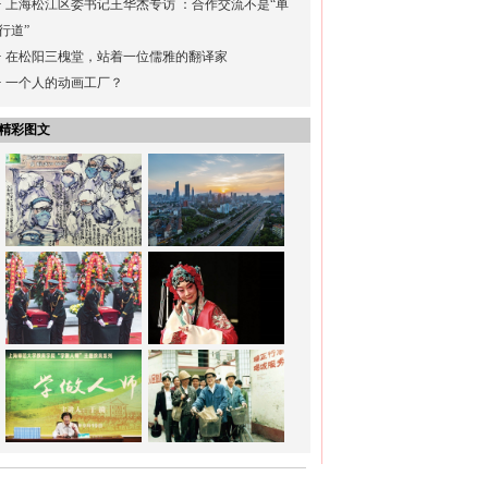
·
上海松江区委书记王华杰专访 ：合作交流不是“单
行道”
·
在松阳三槐堂，站着一位儒雅的翻译家
·
一个人的动画工厂？
精彩图文