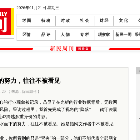
2026年01月21日 星期三
封 面
特 稿
时 政
社 会
财 经
文 化
区情
品 评
人 物
专 栏
观察家
新民一周
采
的努力，往往不被看见
1-20 【 来源 : 新民周刊 】
阅读数：
190
心的行业现象被记录，凸显了在光鲜的行业数据背后，无数网
风险。采访过程里，我首先完成了视角的“降落”——鹤守凌晨
42跨越多重身份的背影。
水面下的努力，往往不被看见。她是指网文作者中不被看见
，你所看到的只是“冒尖”的一部分，他们不能代表全部网文