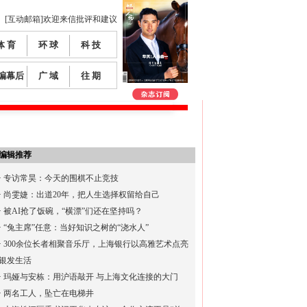
[互动邮箱]欢迎来信批评和建议
体 育
环 球
科 技
编幕后
广 域
往 期
编辑推荐
·
专访常昊：今天的围棋不止竞技
·
尚雯婕：出道20年，把人生选择权留给自己
·
被AI抢了饭碗，“横漂”们还在坚持吗？
·
“兔主席”任意：当好知识之树的“浇水人”
·
300余位长者相聚音乐厅，上海银行以高雅艺术点亮
银发生活
·
玛娅与安栋：用沪语敲开 与上海文化连接的大门
·
两名工人，坠亡在电梯井