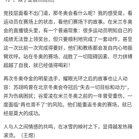
竞技层面看不出门道，那冬奥会看什么呢？我的感受是，看
运动员在赛场上的状态，看他们赛场下的故事。在米兰冬奥
会的直播镜头里，有一个普遍现象：很多运动员明知自己的
成绩无法登上领奖台，但只要顺利地完成了一套动作，甚至
这一次比前一次完成得要好，他们和教练都会发自内心地振
臂欢呼。站在冬奥的赛场、战胜了一切阻碍因素、尽力拼搏
超越了自我，就已经值得喝彩！
再次冬奥夺金的明星选手，耀眼光环之后的故事也让人动
容：苏翊鸣曾在北京冬奥会夺冠后“失去一切目标和动力”，
并为伤病困扰；谷爱凌在米兰冬奥之前的一年曾受重伤，一
度面临“再也滑不了”的风险。他们能重返冬奥的赛场，就已
经是莫大的成功。
人与人之间情感的共鸣，在冰雪的映衬之下，显得越发热辣
滚烫。（王煜）