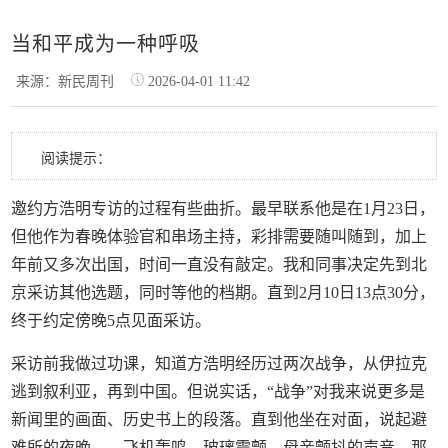
当和平成为一种呼吸
来源：新民周刊
2026-04-01 11:42
阅读提示：
邀约方浩明专访的过程有些曲折。最早联系他是在1月23日，
但他作为春晚体验官和串场主持，彩排需要随叫随到，加上
年前又多次出国，时间一直没有敲定。我和同事决定先到北
京采访其他选题，同时等他的档期。直到2月10日13点30分，
终于约定傍晚5点见面采访。
采访前我做过功课，知道方浩明经历过两次战争，从伊拉克
逃到叙利亚，再到中国。但说实话，“战争”对我来说更多是
新闻里的画面、历史书上的段落。直到他坐在对面，说起避
难所的夜晚——飞机轰鸣、玻璃震颤、母亲颤抖的声音。那