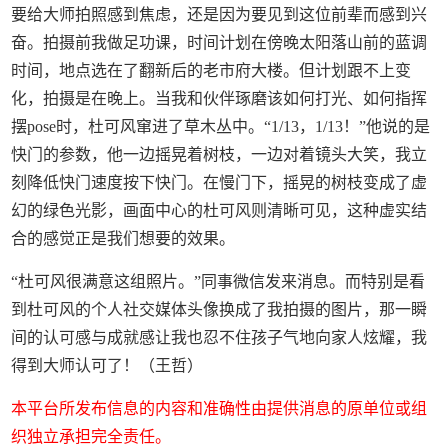
要给大师拍照感到焦虑，还是因为要见到这位前辈而感到兴
奋。拍摄前我做足功课，时间计划在傍晚太阳落山前的蓝调
时间，地点选在了翻新后的老市府大楼。但计划跟不上变
化，拍摄是在晚上。当我和伙伴琢磨该如何打光、如何指挥
摆pose时，杜可风窜进了草木丛中。“1/13，1/13！”他说的是
快门的参数，他一边摇晃着树枝，一边对着镜头大笑，我立
刻降低快门速度按下快门。在慢门下，摇晃的树枝变成了虚
幻的绿色光影，画面中心的杜可风则清晰可见，这种虚实结
合的感觉正是我们想要的效果。
“杜可风很满意这组照片。”同事微信发来消息。而特别是看
到杜可风的个人社交媒体头像换成了我拍摄的图片，那一瞬
间的认可感与成就感让我也忍不住孩子气地向家人炫耀，我
得到大师认可了！（王哲）
本平台所发布信息的内容和准确性由提供消息的原单位或组
织独立承担完全责任。