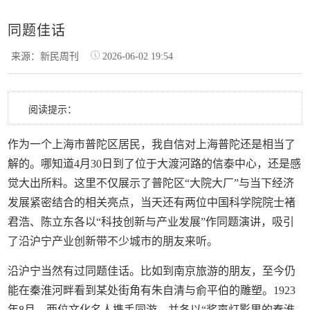
同题佳话
来源：新民周刊
2026-06-02 19:54
阅读提示：
作为一个上海市普陀区居民，我自信对上海普陀还是相当了
解的。哪知道4月30日到了位于大渡河路的信泰中心，还是感
觉大出所料。这里不仅展示了普陀区“大院大厂”与当下经济
发展紧密结合的相关亮点，当天还有两位中国科学院院士褚
君浩、陈立东各以“科技创新与产业发展”作同题演讲，吸引
了沿沪宁产业创新带不少城市的朋友来听。
沿沪宁当然有过同题佳话。比如到南京旅游的朋友，至今仍
能在秦淮河畔看到某处街角有朱自清与俞平伯的雕塑。1923
年8月，两位文化名人携手同游，并各以“桨声灯影里的秦淮