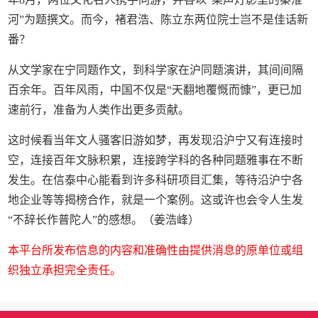
河”为题撰文。而今，褚君浩、陈立东两位院士岂不是佳话新
番？
从文学家在宁同题作文，到科学家在沪同题演讲，其间间隔
百余年。百年风雨，中国不仅是“天翻地覆慨而慷”，更已加
速前行，准备为人类作出更多贡献。
这时候看当年文人骚客旧游如梦，再发现沿沪宁又有连接时
空，连接百年文脉积累，连接跨学科的各种同题雅事在不断
发生。在信泰中心能看到许多科研项目汇集，等待沿沪宁各
地企业等等揭榜合作，就是一个案例。这或许也会令人生发
“不辞长作普陀人”的感想。（姜浩峰）
本平台所发布信息的内容和准确性由提供消息的原单位或组
织独立承担完全责任。