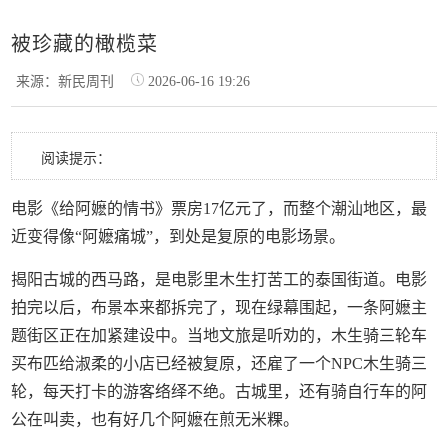
被珍藏的橄榄菜
来源：新民周刊
2026-06-16 19:26
阅读提示：
电影《给阿嬷的情书》票房17亿元了，而整个潮汕地区，最
近变得像“阿嬷痛城”，到处是复原的电影场景。
揭阳古城的西马路，是电影里木生打苦工的泰国街道。电影
拍完以后，布景本来都拆完了，现在绿幕围起，一条阿嬷主
题街区正在加紧建设中。当地文旅是听劝的，木生骑三轮车
买布匹给淑柔的小店已经被复原，还雇了一个NPC木生骑三
轮，每天打卡的游客络绎不绝。古城里，还有骑自行车的阿
公在叫卖，也有好几个阿嬷在煎无米粿。