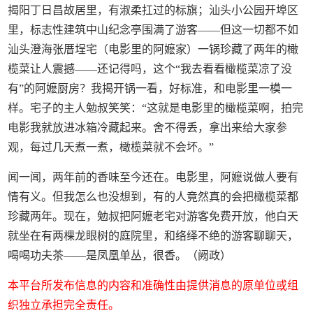
揭阳丁日昌故居里，有淑柔扛过的标旗；汕头小公园开埠区
里，标志性建筑中山纪念亭围满了游客——但这一切都不如
汕头澄海张厝埕宅（电影里的阿嬷家）一锅珍藏了两年的橄
榄菜让人震撼——还记得吗，这个“我去看看橄榄菜凉了没
有”的阿嬷厨房？我揭开锅一看，好标准，和电影里一模一
样。宅子的主人勉叔笑笑：“这就是电影里的橄榄菜啊，拍完
电影我就放进冰箱冷藏起来。舍不得丢，拿出来给大家参
观，每过几天煮一煮，橄榄菜就不会坏。”
闻一闻，两年前的香味至今还在。电影里，阿嬷说做人要有
情有义。但我怎么也没想到，有的人竟然真的会把橄榄菜都
珍藏两年。现在，勉叔把阿嬷老宅对游客免费开放，他白天
就坐在有两棵龙眼树的庭院里，和络绎不绝的游客聊聊天，
喝喝功夫茶——是凤凰单丛，很香。（阙政）
本平台所发布信息的内容和准确性由提供消息的原单位或组
织独立承担完全责任。