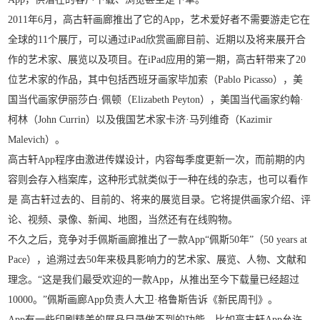
2011年6月，高古轩画廊推出了它的App，艺术爱好者不需要游走它在
全球的11个展厅，可以通过iPad欣赏画廊目前、近期以及将来展开合
作的艺术家、展览以及项目。在iPad应用的第一期，高古轩带来了20
位艺术家的作品，其中包括西班牙画家毕加索（Pablo Picasso），美
国当代画家伊丽莎白·佩顿（Elizabeth Peyton），美国当代画家约翰·
柯林（John Currin）以及俄国艺术家卡济·马列维奇（Kazimir
Malevich）。
高古轩App程序由激进传媒设计，内容每季度更新一次，而前期的内
容则会存入档案库，这种形式就类似于一种在线的杂志，也可以看作
是 高古轩过去的、目前的、将来的展览目录。它将提供画家介绍、评
论、视频、录像、新闻、地图，当然还有在线购物。
不久之后，竞争对手佩斯画廊推出了一款App“佩斯50年”（50 years at
Pace），追溯过去50年来极具影响力的艺术家、展览、人物、文献和
理念。“这是我们最受欢迎的一款App，从推出至今下载量已经超过
10000。”佩斯画廊App负责人大卫·格鲁斯告诉《新民周刊》。
App有一些印刷精美的展品目录做不到的功能。比如高古轩App允许