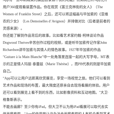
用户360度观看装置作品。你在观赏《富兰克林街的女人》（The
Women of Franklin Street）之后，还可以将这幅画与毕加索的《亚维
农的少女》（Les Demoiselles d’Avignon）并排做对比（后者是前者的
灵感来源）。
你还能了解到作品背后的故事。比如看艺术家约翰·柯林谈论作品
Dogwood Theives辛苦创作过程的视频，或是听毕加索传记作家John
Richardson讲毕加索与其情人的情色故事。1927年毕加索的作品
“Guitare à la Main Blanche”中一处角落里连接一起的大写字母，MT表
示的正是情人玛丽·泰蕾兹（Marie Thérèse），而PB代表的则是毕加索
自己。
“App可以让用户远距离欣赏展览，享受一场视觉之旅。他们可以看到
艺术作品和现场的布置，最大限度还原亲自去现场看展的体验。用户
还可以看到展览上看不到的东西，比如影像资料和互动地图。”大卫·
格鲁斯表示。
不能去画廊？至少你有iPad。但大卫不认为用iPad看展可以取代去实
体画廊参观。“App的作用是让没办法去画廊参观的人有机会看到艺术