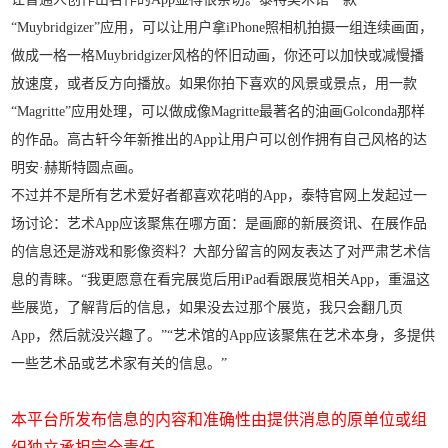
“Muybridgizer”应用，可以让用户拿iPhone照相机拍摄一组连续画面，
做成一格一格Muybridgizer风格的怀旧动画，你还可以加快或减慢播
放速度，或者反方向播放。如果你拍下喜欢的风景或景点，用一款
“Magritte”应用处理，可以做成像Magritte最著名的油画Golconda那样
的作品。高古轩今年新推出的App让用户可以创作拥有自己风格的达
明安·赫斯特圆点画。
不过并不是所有艺术爱好者都喜欢花哨的App，泰特官网上发起过一
场讨论：艺术App应该聚焦在哪方面：是画廊的新展资讯、在展作品
的信息还是游戏和影像资料？大部分留言的网友表达了对严肃艺术信
息的青睐。“我更愿意在看完展览后用iPad看跟展览相关App，重温这
些展览，了解背后的信息，如果没去过那个展览，我只会翻几页
App，然后就没兴趣了。”“艺术馆的App应该聚焦在艺术本身，多提供
一些艺术品或艺术家有关的信息。”
本平台所发布信息的内容和准确性由提供消息的原单位或组
织独立承担完全责任。