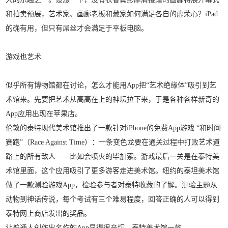
和拍卖预展，艺术家、画廊老板和藏家如何满足各自的虚荣心？iPad
的确有用，但只有屌丝才会满足于平板电脑。
游戏也艺术
似乎所有博物馆都在讨论，怎么才能用App把“艺术绝缘体”吸引到艺
术馆来。先要把艺术从高高在上的神坛拉下来，于是各种各样新奇的
App应用出现在苹果店。
伦敦的泰特现代美术馆推出了一款针对iPhone的免费App游戏 “和时间
赛跑”（Race Against Time）：一条变色龙要在通关过程中打败艺术道
路上的所有敌人——比如会喷火的毕加索。游戏最后一关是在泰特美
术馆里面，这个应用吸引了更多游客走进美术馆。纽约的泰坦美术馆
做了一款测验游戏App，检验参与者对泰特收藏的了解。测验主题从
动物到神话传说，每个考试有三个难易程度，回答正确的人可以得到
泰特网上商店发出的奖品。
让普通人创作出名作的App显得很亲切。泰特美术馆一款