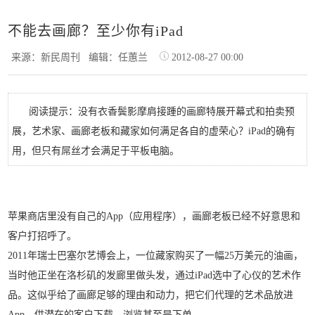
不能去画廊？至少你有iPad
来源：新民周刊
编辑：任蕙兰
2012-08-27 00:00
阅读提示：没有衣香鬓影摩肩接踵的画廊特展开幕式和拍卖预
展，艺术家、画廊老板和藏家如何满足各自的虚荣心？iPad的确有
用，但只有屌丝才会满足于平板电脑。
苹果商店里没有自己的App（应用程序），画廊老板已经不好意思和
客户打招呼了。
2011年瑞士巴塞尔艺博会上，一位藏家购买了一幅25万美元的油画，
当时他正坐在洛杉矶的发廊里做头发，通过iPad选中了心仪的艺术作
品。这似乎给了画廊足够的理由和动力，把它们代理的艺术品放进
App，供潜在的客户下载、浏览甚至是下单。