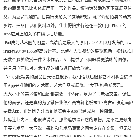
趣的藏家展示比实体展厅更丰富的作品。博物馆鼓励游客下载展品信
息，为展览“预热”。拍卖行也加入了这场游戏。除了介绍拍卖的动态
影片、拍品目录和资料以外，佳士得拍卖行还在一款用于iPhone的
App应用上加入了在线竞拍功能。
iPad成为艺术圈的明星，高清度是最大的原因，2012年3月发布的new
iPad有2048×1536超高分辨率。比起在人头攒动的展览现场，视线穿过
无数个脑袋欣赏一件艺术作品，App提供了比肉眼看更清晰的图像，
并且用户可以对艺术作品的细节进行放大欣赏。
“App比做精美的展品目录便宜很多，我相信以后很多艺术机构会选择
用App来推他们的艺术家，艺术作品或展览。”大卫·格鲁斯表示。
大大小小的美术馆和画廊都需要一个App，是为了向老板交差，保住
他的面子，还是真的为了销售业绩？高古轩老板拉里·高古轩决定画廊
要做App，正是因为注意到博览会中App已经成为一种潮流。
起码连业内人士也很难说清，那些追求设计感的果粉，是不是更倾向
于买艺术品。大卫说，果粉和艺术品藏家之间肯定存在交集，但无法
提供数据或研究支持。“不过我希望我们的App可以覆盖尽可能广的人