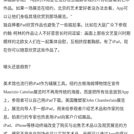
作品。如果一场展览在纽约，北京的艺术爱好者没办法去看，App可
以让他们身临其境欣赏到那场展览。”
独自捧着Pad欣赏作品也避免了一些尴尬事。比如在大庭广众下参观
约翰·柯林的作品让人不好意思长时间逗留：画面上那些文艺复兴时期
模样的北欧女人们在一起集体自慰，互相挤捏着胸部。有了iPad，现
在你可以随意欣赏这些作品了。
噱头还是趋势？
美术馆也流行把iPad作为辅展工具。纽约古根海姆博物馆在宣传
Maurizio Cattelan展览时不再用传统的海报，而是把所有信息放到App
上，参观者可以自己用iPad下载。美国雕塑家John Chamberlain展览
上，展览向导人手一部iPad，用来给参观者介绍艺术品和作家的信
息。拍卖行的专家也热衷用iPad向客户介绍展品。
iPad、iPhone等移动终端改变了购买与出售艺术品以及观赏展览的方
式，藏家不用亲自到场也可以买到艺术品。画廊可以通过App向感兴