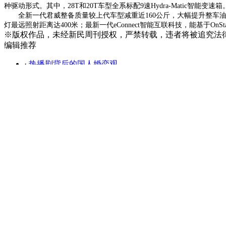
种驱动形式。其中，28T和20T车型全系标配9速Hydra-Matic智能
全新一代君威整备质量较上代车型减重近160公斤，大幅提升整车油耗
灯最远照射距离达400米；最新一代eConnect智能互联科技，能基
※
版权作品，未经新民周刊授权，严禁转载，违者将被追究法
编辑推荐
·
热播剧背后的国人婚恋观
·
章莹颖案 引发全球女性的不安
·
游戏，可以不只为赚钱
·
不会谈恋爱， 成了一种都市病！
·
中国高铁将美国甩开多远？
·
一个上海，不一样的想象
·
应对新政的离奇大戏
·
西游文化 被日本动漫“玩坏”了吗？
·
二零一六大事记： 这届电影圈到底行不行？
·
电竞“奥运”一个新时代
精彩图文
俱乐部专区 / CLUB EVENT