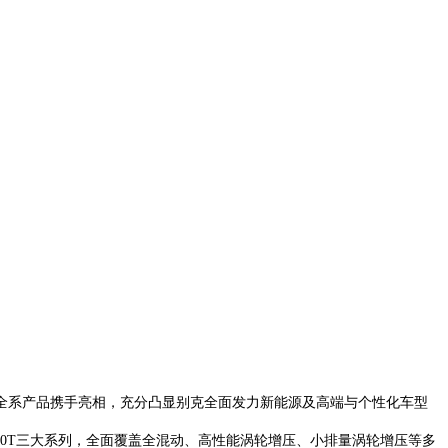
V全系产品携手亮相，充分凸显别克全面发力新能源及高端与个性化车型
20T三大系列，全面覆盖全混动、高性能涡轮增压、小排量涡轮增压等多