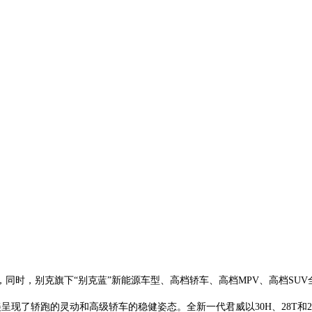
同时，别克旗下“别克蓝”新能源车型、高档轿车、高档MPV、高档SU
呈现了轿跑的灵动和高级轿车的稳健姿态。全新一代君威以30H、28T和