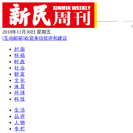
2018年11月30日 星期五
[互动邮箱]欢迎来信批评和建议
封 面
特 稿
时 政
社 会
财 富
文 化
体 育
环 球
科 技
生 活
品 评
人 物
专 栏