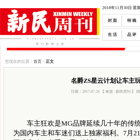
2018年11月30日 星
封 面
特 稿
生 活
品 评
您现在的位置：
首页
>
正文
名爵ZS星云计划让车主
日期：2017-07-26 【 来源 : 新民周刊 】
车主狂欢是MG品牌延续几十年的传统
为国内车主和车迷们送上独家福利。7月2