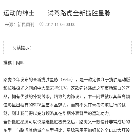
运动的绅士——试驾路虎全新揽胜星脉
来源：新民周刊
2017-11-06 00:00
阅读提示：
撰稿｜阿晖
路虎今年发布的全新揽胜星脉（Velar），是一款定位介于揽胜运动版
和揽胜极光之间的中大型豪华SUV。这款弥补路虎之前市场空白的产
品，拥有优雅的外观线条，精致的内饰设计，乍一问世就以其超高颜
值彰显出独有的SUV型艺术品魅力。而前不久在青岛海滨进行的试
驾，则让我们得以充分领略其在华丽外表背后的运动功力。
全新揽胜星脉可以说是继揽胜极光之后，路虎又一款设计非常成功的
车型。与路虎其他量产车型相比，星脉采用更加细长的全LED大灯设