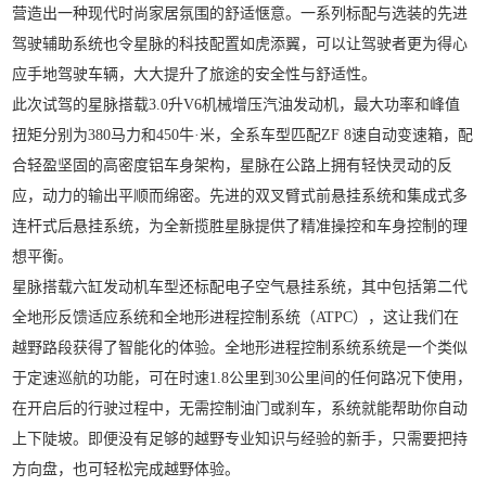
营造出一种现代时尚家居氛围的舒适惬意。一系列标配与选装的先进
驾驶辅助系统也令星脉的科技配置如虎添翼，可以让驾驶者更为得心
应手地驾驶车辆，大大提升了旅途的安全性与舒适性。
此次试驾的星脉搭载3.0升V6机械增压汽油发动机，最大功率和峰值
扭矩分别为380马力和450牛·米，全系车型匹配ZF 8速自动变速箱，配
合轻盈坚固的高密度铝车身架构，星脉在公路上拥有轻快灵动的反
应，动力的输出平顺而绵密。先进的双叉臂式前悬挂系统和集成式多
连杆式后悬挂系统，为全新揽胜星脉提供了精准操控和车身控制的理
想平衡。
星脉搭载六缸发动机车型还标配电子空气悬挂系统，其中包括第二代
全地形反馈适应系统和全地形进程控制系统（ATPC），这让我们在
越野路段获得了智能化的体验。全地形进程控制系统系统是一个类似
于定速巡航的功能，可在时速1.8公里到30公里间的任何路况下使用，
在开启后的行驶过程中，无需控制油门或刹车，系统就能帮助你自动
上下陡坡。即便没有足够的越野专业知识与经验的新手，只需要把持
方向盘，也可轻松完成越野体验。