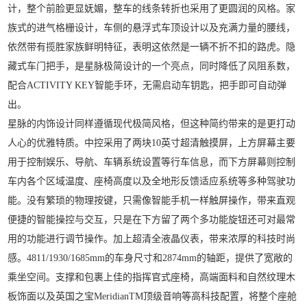
计，整个前脸更显妩媚，整车的线条转折也采用了更圆润的风格。家
族式的进气格栅设计，车侧的悬浮式车顶设计以及充满力量的腰线，
依然带有揽胜家族鲜明特征，表明这依然是一辆不折不扣的路虎。隐
藏式车门把手，是星脉极简设计的一个亮点，同时降低了风阻系数，
配合ACTIVITY KEY智能手环，无需启动车钥匙，把手即可自动弹
出。
星脉的内饰设计同样遵循现代极简风格，但这种简约带来的是更打动
人心的优雅特质。中控采用了两块10英寸超清触摸屏，上方屏幕主要
用于控制娱乐、导航、车辆系统设置等行车信息，而下方屏幕则控制
车内各个区域温度、座椅高度以及全地形反馈适应系统等多种驾驶功
能。没有繁琐的物理按键，只需像智能手机一样触屏操作，带来直观
便捷的智能操控与交互，只是在下方留了两个多功能旋钮还可对最常
用的功能进行调节操作。加上超清全液晶仪表，带来浓厚的科技时尚
感。4811/1930/1685mm的车身尺寸和2874mm的轴距，提供了宽敞的
乘坐空间。支撑和包裹上佳的指挥官式座椅，高端面料和自然纹理木
板饰面以及英国之宝MeridianTM顶级音响等高科技配置，将整个座舱