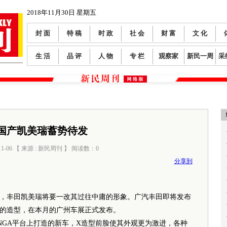
2018年11月30日 星期五
封 面
特 稿
时 政
社 会
财 富
文 化
生 活
品 评
人 物
专 栏
观察家
新民一周
采
国产凯美瑞蓄势待发
11-06 【 来源 : 新民周刊 】 阅读数：
0
分享到
丰田凯美瑞将要一改其过往中庸的形象。广汽丰田即将发布
的造型，在本月的广州车展正式发布。
GA平台上打造的新车，X造型前脸使其外观更为激进，各种