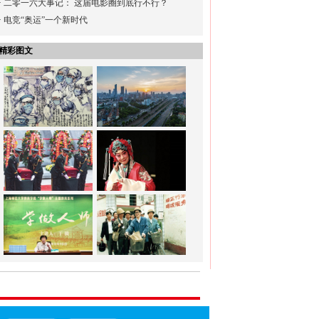
·
二零一六大事记： 这届电影圈到底行不行？
·
电竞“奥运”一个新时代
精彩图文