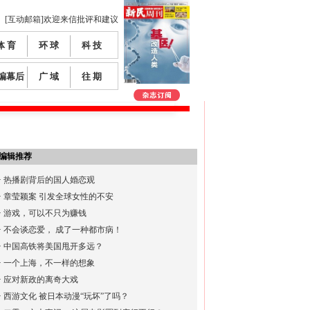
[互动邮箱]欢迎来信批评和建议
体 育
环 球
科 技
编幕后
广 域
往 期
编辑推荐
·
热播剧背后的国人婚恋观
·
章莹颖案 引发全球女性的不安
·
游戏，可以不只为赚钱
·
不会谈恋爱， 成了一种都市病！
·
中国高铁将美国甩开多远？
·
一个上海，不一样的想象
·
应对新政的离奇大戏
·
西游文化 被日本动漫“玩坏”了吗？