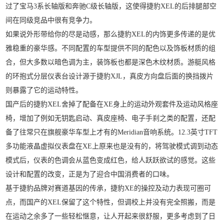
过了宝马3系长轴版和奔驰C级长轴版，这使得捷豹XEL的后排腿部空
间在同级竞品中很有竞争力。
如果说外形带给你的尽是动感，那么捷豹XEL的内饰更多传递的是优
雅稳重的豪华感。不同配置的车型提供不同的配色以及饰板材质的组
合，但大多数以暗色调为主，装饰板也都是深色木纹材质。游艇风格
的环抱式分层仪表台设计源于捷豹XJL，真皮方向盘后面的换挡拨片
则暴露了它的运动特性。
国产后的捷豹XEL舍掉了配备在XE身上的运动外观套件及运动风格座
椅，增加了例如无钥匙启动、真皮座椅、电子手刹之类的配置，还配
备了往常只在旗舰豪华车型上才有的Meridian音响系统。12.3英寸TFT
多功能液晶虚拟仪表盘在XE上原来也是没有的，将驾驶模式调到动态
模式后，仪表的色调会从蓝色变成红色，给人跃跃欲试的感觉。这些
设计和配置的改变，正是为了迎合中国消费者的口味。
基于捷豹品牌对赛道基因的传承，捷豹XE的操控及动力表现可圈可
点，而国产的XEL保留了这个特性，但调校上并没有完全照搬，而是
在运动之余多了一些轻松惬意，让人开起来很舒服，更多考虑到了日