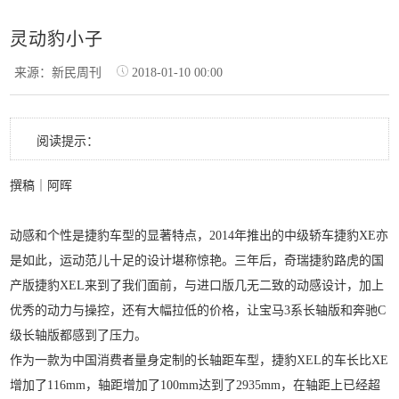
灵动豹小子
来源：新民周刊
2018-01-10 00:00
阅读提示：
撰稿｜阿晖
动感和个性是捷豹车型的显著特点，2014年推出的中级轿车捷豹XE亦
是如此，运动范儿十足的设计堪称惊艳。三年后，奇瑞捷豹路虎的国
产版捷豹XEL来到了我们面前，与进口版几无二致的动感设计，加上
优秀的动力与操控，还有大幅拉低的价格，让宝马3系长轴版和奔驰C
级长轴版都感到了压力。
作为一款为中国消费者量身定制的长轴距车型，捷豹XEL的车长比XE
增加了116mm，轴距增加了100mm达到了2935mm，在轴距上已经超