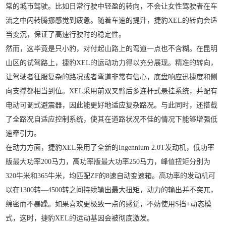
常的城市驾驶。比如日常行驶中轻盈的转向，不会让女性驾驶者在车
流之中闪转腾挪感觉到疲惫。随着车速的提升，捷豹XEL的转向会适
当变沉，保证了高速行驶时的稳定性。
然而，这毕竟是只小豹，对付起山路上的弯道一点也不含糊。在昆明
山区的试驾路上，捷豹XEL的运动功力得以充分展现。精准的转向，
让驾驶者征服复杂的路况或者弯道非常有信心，底盘响应迅捷度和侧
向支撑都相当到位。XEL采用前双叉臂后多连杆式悬挂系统，并配有
电动可调式避震器，因此能更好地适应复杂路况。与此同时，还搭载
了全路况自适应控制系统，使其在道路状况不佳的情况下能够增强低
速牵引力。
在动力方面，捷豹XEL采用了全新的Ingennium 2.0T发动机，低功率
版最大功率200马力，高功率版最大功率250马力，峰值扭矩分别为
320牛米和365牛米，均匹配ZF的8速自动变速箱。高功率的发动机可
以在1300转—4500转之间持续输出最大扭矩，动力的输出并不突兀，
绵密而不暴躁。如果喜欢更极致一点的感觉，不妨使用S挡+动态模
式，这时，捷豹XEL的运动基因会被彻底激发。