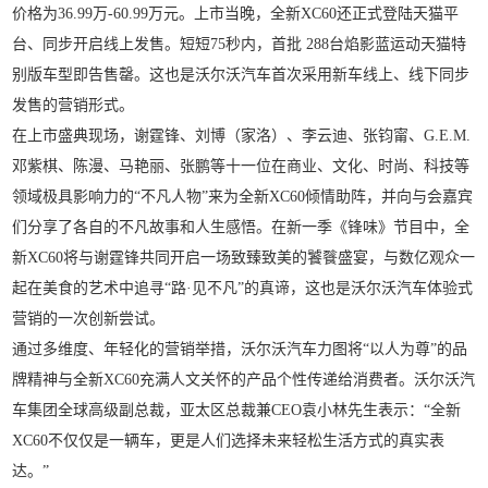
价格为36.99万-60.99万元。上市当晚，全新XC60还正式登陆天猫平
台、同步开启线上发售。短短75秒内，首批 288台焰影蓝运动天猫特
别版车型即告售罄。这也是沃尔沃汽车首次采用新车线上、线下同步
发售的营销形式。
在上市盛典现场，谢霆锋、刘博（家洛）、李云迪、张钧甯、G.E.M.
邓紫棋、陈漫、马艳丽、张鹏等十一位在商业、文化、时尚、科技等
领域极具影响力的“不凡人物”来为全新XC60倾情助阵，并向与会嘉宾
们分享了各自的不凡故事和人生感悟。在新一季《锋味》节目中，全
新XC60将与谢霆锋共同开启一场致臻致美的饕餮盛宴，与数亿观众一
起在美食的艺术中追寻“路·见不凡”的真谛，这也是沃尔沃汽车体验式
营销的一次创新尝试。
通过多维度、年轻化的营销举措，沃尔沃汽车力图将“以人为尊”的品
牌精神与全新XC60充满人文关怀的产品个性传递给消费者。沃尔沃汽
车集团全球高级副总裁，亚太区总裁兼CEO袁小林先生表示：“全新
XC60不仅仅是一辆车，更是人们选择未来轻松生活方式的真实表
达。”