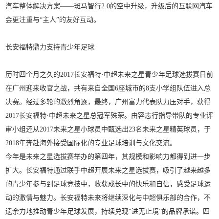
汽车整体解决方案——斑马智行2.0的空中升级，升级后的互联网汽车
会更注重与“主人”的友好互动。
长安福特鼎力支持青少年足球
历时四个月之久的2017长安福特·中超未来之星青少年足球选拔赛日前
在广州迎来收官之战，共有来自全国6座城市的8支小学组队伍进入总
决赛。经过多轮的激烈角逐，最终，广州富力代表队力压对手，获得
2017长安福特·中超未来之星总冠军殊荣。由容志行指导带队的专业评
审小组还从2017未来之星小球员中甄选出23名未来之星精英球员，于
2018年奔赴海外接受国际化的专业足球培训与文化交流。
今年是未来之星选拔赛举办的第四年，其规模和影响力都得到进一步
扩大。长安福特通过联手中超开展未来之星选拔赛，吸引了越来越多
的青少年参与到足球竞技中，收获成长中的快乐和自信，感受足球运
动的激情与魅力。长安福特未来将继续深化与中超俱乐部的合作，不
遗余力地推动青少年足球发展，持续兑现“进无止境”的品牌承诺。四