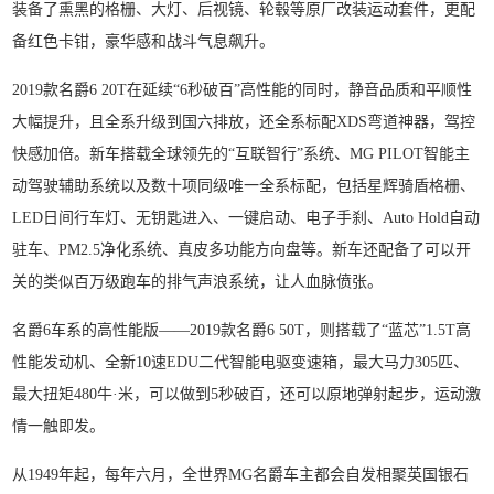
装备了熏黑的格栅、大灯、后视镜、轮毂等原厂改装运动套件，更配
备红色卡钳，豪华感和战斗气息飙升。
2019款名爵6 20T在延续“6秒破百”高性能的同时，静音品质和平顺性
大幅提升，且全系升级到国六排放，还全系标配XDS弯道神器，驾控
快感加倍。新车搭载全球领先的“互联智行”系统、MG PILOT智能主
动驾驶辅助系统以及数十项同级唯一全系标配，包括星辉骑盾格栅、
LED日间行车灯、无钥匙进入、一键启动、电子手刹、Auto Hold自动
驻车、PM2.5净化系统、真皮多功能方向盘等。新车还配备了可以开
关的类似百万级跑车的排气声浪系统，让人血脉偾张。
名爵6车系的高性能版——2019款名爵6 50T，则搭载了“蓝芯”1.5T高
性能发动机、全新10速EDU二代智能电驱变速箱，最大马力305匹、
最大扭矩480牛·米，可以做到5秒破百，还可以原地弹射起步，运动激
情一触即发。
从1949年起，每年六月，全世界MG名爵车主都会自发相聚英国银石