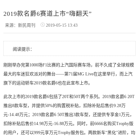
2019款名爵6赛道上市“嗨翻天”
来源：新民周刊
2019-05-15 13:43
阅读提示：
刚刚举办完第1000场F1比赛的上汽国际赛车场，前不久成了全球规模
最大的车迷狂欢派对的舞台——第71届MG Live在这里举行，而上汽
旗下的运动轿车2019款名爵6也在此宣布上市。
此次上市的2019款名爵6包括了20T和50T两个系列。2019款名爵6 20T
推出8款车型，并提供50%的购置税补贴，扣除补贴后售价9.28万
元-14.48万元；2019款名爵6 50T推出3款车型，还提供专享金1万元，
扣除补贴后售价14.98万元-16.88万元。同时，前6666名购买Trophy版
的用户，还可以999元享万元Trophy服务包。两款新车“黑化”进阶，均