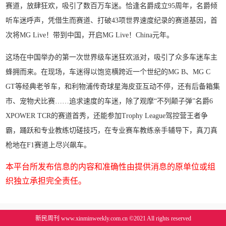
赛道，放肆狂欢，吸引了数百万车迷。恰逢名爵成立95周年，名爵倾
听车迷呼声，凭借生而赛道、打破43项世界速度纪录的赛道基因，首
次将MG Live！带到中国，开启MG Live！China元年。
这场在中国举办的第一次世界级车迷狂欢派对，吸引了众多车迷车主
蜂拥而来。在现场，车迷得以饱览横跨近一个世纪的MG B、MG C
GT等经典老爷车，和利物浦传奇球星海皮亚互动不停，还有后备箱集
市、宠物犬比赛……追求速度的车迷，除了观摩“不列颠子弹”名爵6
XPOWER TCR的赛道首秀，还能参加Trophy League驾控营王者争
霸，踊跃和专业教练切磋技巧，在专业赛车教练亲手辅导下，真刀真
枪地在F1赛道上尽兴飙车。
本平台所发布信息的内容和准确性由提供消息的原单位或组
织独立承担完全责任。
新民周刊 www.xinminweekly.com.cn ©2021 All rights reserved