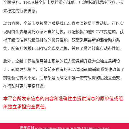
全面提升。TNGA将全新卡罗拉重心降低，电池移动到后座下方，带
来稳定的行驶质感。
动力方面，全新卡罗拉燃油版搭载1.2T直喷涡轮增压发动机，可以实
现阿特金森与奥托双循环自如切换，匹配模拟10速S-CVT变速箱，获
得了超低油耗与超低排放的优异性能。双擎采用最新的混合动力系
统，配备升级版1.8L阿特金森发动机，兼顾了燃油效率和动态性能。
此外，全新卡罗拉后悬架由现款的扭力梁悬架升级为全独立悬架设
计，转向更加精准，同级前驱独有的ACA弯道转向辅助系统也改善了
前轮驱动转向不足。后悬架是同级之中唯一带有纵臂的后独立悬架，
在行驶时更加平稳舒适。
本平台所发布信息的内容和准确性由提供消息的原单位或组
织独立承担完全责任。
新民周刊 www.xinminweekly.com.cn ©2021 All rights reserved