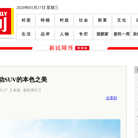
2020年05月27日 星期三
封 面
特 稿
时 政
社 会
财 富
文 化
生 活
品 评
人 物
专 栏
观察家
新民一周
采
动SUV的本色之美
05-27 【 来源 : 新民周刊 】
阅读数：
0
分享到