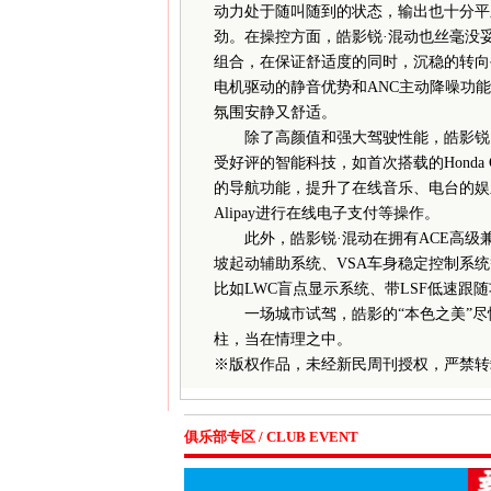
动力处于随叫随到的状态，输出也十分平
劲。在操控方面，皓影锐·混动也丝毫没
组合，在保证舒适度的同时，沉稳的转向
电机驱动的静音优势和ANC主动降噪功能
氛围安静又舒适。
除了高颜值和强大驾驶性能，皓影锐·混
受好评的智能科技，如首次搭载的Honda 
的导航功能，提升了在线音乐、电台的娱
Alipay进行在线电子支付等操作。
此外，皓影锐·混动在拥有ACE高级兼
坡起动辅助系统、VSA车身稳定控制系统等
比如LWC盲点显示系统、带LSF低速跟
一场城市试驾，皓影的“本色之美”尽
柱，当在情理之中。
※
版权作品，未经新民周刊授权，严禁转
俱乐部专区 / CLUB EVENT