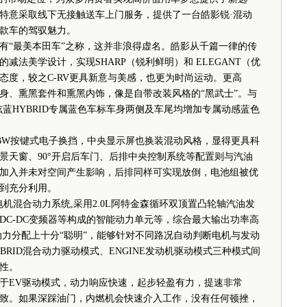
特意采取线下无接触送车上门服务，提供了一台皓影锐·混动
款车的驾驭魅力。
“最美本田车”之称，这并非浪得虚名。皓影从千篇一律的传
减法美学设计，实现SHARP（锐利鲜明）和 ELEGANT（优
态度，较之C-RV更具新意与美感，也更为时尚运动。更高
身、熏黑套件和熏黑内饰，像是自带改装风格的“黑武士”。与
蓝HYBRID专属蓝色车标车身两侧及车尾均增加专属动感蓝色
W按键式电子换挡，中央显示屏也换装混动风格，显得更具科
景天窗、90°开启后车门、后排中央控制系统等配置则与汽油
加入并未对空间产生影响，后排同样可实现放倒，电池组被优
到充分利用。
机混合动力系统,采用2.0L阿特金森循环双顶置凸轮轴汽油发
和DC-DC变频器等构成的智能动力单元等，综合最大输出功率高
统在动力分配上十分“聪明”，能够针对不同路况自动判断电机与发动
BRID混合动力驱动模式、ENGINE发动机驱动模式三种模式间
性。
EV驱动模式，动力响应快速，起步轻盈有力，提速非常
致。如果深踩油门，内燃机会快速介入工作，没有任何顿挫，