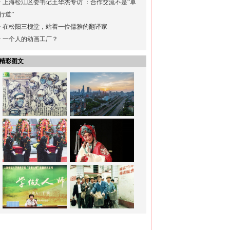
·
上海松江区委书记王华杰专访 ：合作交流不是“单
行道”
·
在松阳三槐堂，站着一位儒雅的翻译家
·
一个人的动画工厂？
精彩图文