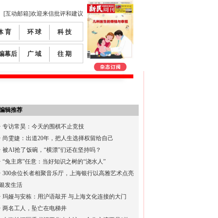
[互动邮箱]欢迎来信批评和建议
体 育
环 球
科 技
编幕后
广 域
往 期
编辑推荐
·
专访常昊：今天的围棋不止竞技
·
尚雯婕：出道20年，把人生选择权留给自己
·
被AI抢了饭碗，“横漂”们还在坚持吗？
·
“兔主席”任意：当好知识之树的“浇水人”
·
300余位长者相聚音乐厅，上海银行以高雅艺术点亮
银发生活
·
玛娅与安栋：用沪语敲开 与上海文化连接的大门
·
两名工人，坠亡在电梯井