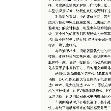
择。考虑到疫情仍未解除，广汽本田近日
车型供深度试驾，让我们真切感受到了这
对皓影的造型，业内评价很高，甚至有
统SUV框架中完全跳脱出来，以去除冗余的
雅考究）的设计特点，彰显出年轻鲜明的
级、更个性的幻夜系列匹配酷炫的全黑车
汽油版不同的是，皓影锐·混动车头采用炫
标识，辨识度很高。
与汽油版相比，混动版搭载先进的SB
技感。柔软舒适的加热座椅、豪华防夹全
版保持一致。值得一提的是，混动系统的
化布置于后排座椅下方，后备厢空间可得
皓影锐·混动搭载的第三代i-MMD双电
动机、E-CVT以及由大容量锂离子电池
达158kW，最大扭矩达315N·m。系
机的擅长领域，在 EV电动驱动模式、HY
无缝切换，达到同级别高水平的燃油经济
车辆刚启动时只有电机运作，整车处于
快，与纯正电动车带来的驾驶感受并无二