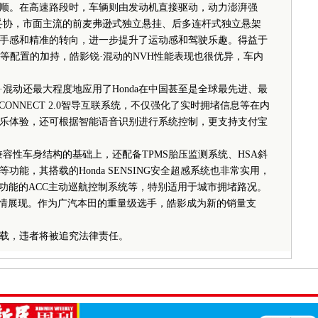
顺。在高速路段时，车辆则由发动机直接驱动，动力澎湃强
妥协，市面主流的前麦弗逊式独立悬挂、后多连杆式独立悬架
手感和精准的转向，进一步提升了运动感和驾驶乐趣。得益于
等配置的加持，皓影锐·混动的NVH性能表现也很优异，车内
动还最大程度地应用了Honda在中国甚至是全球最先进、最
CONNECT 2.0智导互联系统，不仅强化了实时拥堵信息等在内
乐体验，还可根据智能语音识别进行系统控制，更支持支付宝
容性车身结构的基础上，还配备TPMS胎压监测系统、HSA斜
功能，其搭载的Honda SENSING安全超感系统也非常实用，
随功能的ACC主动巡航控制系统等，特别适用于城市拥堵路况。
情展现。作为广汽本田的重量级选手，皓影成为新的销量支
载，违者将被追究法律责任。