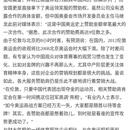
安踏更是直接拿下了奥运领奖服的赞助权，虽然公司没有透
露合作的具体金额，但中国奥委会市场开发委员会主任马继
龙此前对媒体表示：“这是中国奥运史上赞助金额单笔最大的
一次合作。”据悉，此次合作的赞助费高达9位数之多。
由于伦敦与北京的8小时时差，有预测说：在国内，2012伦敦
奥运会的收视将比2008北京奥运会时大幅下滑。除了时差问
题，有专家认为中国观众对体育赛事的观赏习惯也发生了变
化，比如对金牌的兴趣不再那么大，尤其中产阶层更关注体
育精神本身，这些对企业的营销规划都是很大的挑战。虽说
如此，各大服务赞助商仍是乐此不疲地进行着营销大战。
“在伦敦，只要中国代表团出现夺金的运动员，相关赞助商肯
定会在第一时间携这位冠军高调‘亮相’。”有业内人士表示，
“如今奥运商战方案已经万无一失，大家都是翘首以待等金
牌！其实，各赞助商都是憋着劲儿，到时就是看谁的宣传攻
势更成功了。”
与财大气粗的一线体育服装企业相比，与在奥运契机面前，