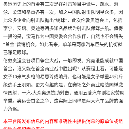
奥运历史上的首金有三次是在射击项目中诞生，跳水、游
泳、柔道和举重各有一次，加之中国队射击队明星众多，因
此众多企业向射击队抛出“绣球”，此次伦敦奥运会上，包括
李宁、安踏、奥迪等诸多知名品牌为射击队保驾护航。值得
一提的是，宝马作为中国奥委会合作伙伴，自然也不会错失
“首金”营销机会，如此看来，单单是两家汽车巨头的抗衡就
已赚足眼球。
伦敦奥运会各项目争金大战，一触即发。究竟谁能成就中国
首金，谁又能在首金商业战中胜出呢？从赛程上看，可能是
女子10米气步枪的易思玲或喻丹，也可能是女子举重48公斤
级选手王明娟。更为有趣的是，在赛场之外商业暗战同样激
情四射，一汽-大众奥迪赞助射击，通用五菱汽车则独家赞助
举重。奥运会首金之争，这实际上同样是两大汽车品牌的强
力角逐。
本平台所发布信息的内容和准确性由提供消息的原单位或组