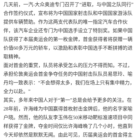
几天前，一汽-大众奥迪专门召开了“进取，与中国之队同行”
合作签约仪式，宣布将为中国国家射击队和中国国家游泳队
提供车辆赞助。作为这两支代表队的唯一指定汽车合作伙
伴，该汽车企业还专门为中国选手设立了特别奖。如果中国
队获得了本届奥运会的第一枚金牌，首金获得者将获赠一辆
价值60多万元的轿车，以激励和表彰中国选手不断拼搏的进
取精神。
面对首金的重赏，队员将承受怎么的压力不得而知。不过，
承担伦敦奥运会首金争夺任务的中国射击队队员易思玲、喻
丹均一致表示：“不会想得太多，我们在场上只有集中精力，
全力以赴。”
其实，多年来中国人对于“第一”总是会给予更多的关注。在
28年前，许海峰为中国赢得首枚射击金牌后，他的名字家喻
户晓。然而，他的队友李玉伟在50米移动靶标准速项目中同
样获得了金牌，夺金时间仅比许海峰晚了几个小时，他直到
今天却依然是默默无闻。由此可见，历届奥运会的首金得主