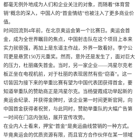
都毫无例外地成为人们和企业关注的对象，而随着“体育营
销”概念的深入，中国人的“首金情结”也被注入了更多商业价
值。
时间回流到4年前，在北京奥运会第一个比赛日。奥运会首
金，成为全世界瞩目的焦点，中国射击队在这个项目上本来
实力就很强，再加上是东道主作战，外界一致看好。李宁公
司更是悬赏150万元重奖。然而，意外还是发生了，面对巨大
的压力，杜丽痛失首金。当时，另一家企业——鸿星尔克老
板正坐在电视机前，对于杜丽的表现居然有些“窃喜”。这一
切皆因为接下来的举重比赛有望为中国代表团获得首金，要
知道举重队的赞助商正是鸿星尔克。当杨燮霞成功举起新的
奥运会纪录、并获得金牌时，该企业第一时间更新官网，向
中国首金获得者祝贺，与此同时，赞助举重队的大幅广告第
一时间在门店内张贴，展开宣传攻势。
在业内人士看来，押宝“首金”是奥运曲线营销的一种方式。
毕竟奥运会的优质资源有限，而且官方合作伙伴在某一领域