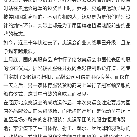
时站在奥运会冠军的领奖台上时，乔丹、皮蓬等运动员是身
披美国国旗亮相的。不明真相的人，还以是为是他们特别设
计的煽情环节，实际上却是为了用国旗遮挡运动服前签约品
牌的标志。
如今，近三十年快过去了，奥运会商业大战早已升级，且竞
争越来越激烈。
上月底，国内某服务品牌举行了伦敦奥运会中国代表团礼服
的颁布仪式。据说该礼服经过数码色彩控制系统打造，还专
门定制了24K镀金纽扣，品牌公司可谓是用心良苦。而仅在
一天之后，另一家体育服装赞助商马上举行了冠军领奖服的
颁布仪式，这其中暗战的意味显而易见。
在经历北京奥运会的成功运作后，本次奥运会注定要成为国
内各品牌公司的营销战场，而抢占的高地正是运动员在场上
甚至是场外所穿的各种服装：奥运军团的礼服由恒源祥赞
助；李宁签下了中国体操、射击、跳水、乒乓球和羽毛球的
运动装备，并将比赛服命名为颇具中国风的“赤鳞系列”；而