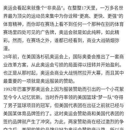
奥运会看起来就像个“非卖品”。在整整17天里，一万多名世
界最为顶尖的运动员来集中为你诠释“更高、更快、更强”的
体育精神，而你却在赛场上看不到任何一个那种在别的体育
赛场里四处可见的广告牌，奥运会就是如此纯粹，如此精
彩。然而，在赛场之外，谁都已经看到，商业大战硝烟弥
漫。
28年前，在美国洛杉矶奥运会上，国际奥委会推出了一套商
业改革方案，从此奥运会亏损的局面得以扭转并开始盈利。
也正是从那时起，奥运会商业大战悄然拉开大幕，而且其中
最重要的一项就是奥运服装的赞助。
1992年巴塞罗那奥运会上因为服装赞助而引出的一个小花絮
至今令人记忆犹新。当时乔丹率领的美国篮球“梦一队”夺得
了男子篮球项目的冠军，但美国代表团在出征之前就已经与
美国某体育品牌签约了。这时奥运会赞助商和美国代表团的
签约品牌就产生了冲突。为此，两家赞助商在经过激烈的争
夺之后，美国的签约品牌只好为奥运会赞助商让路，所以当