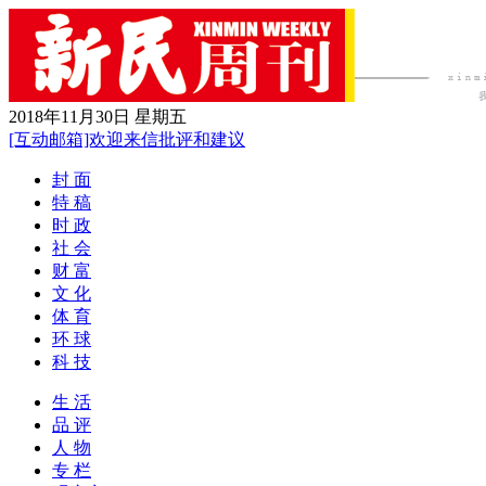
2018年11月30日 星期五
[互动邮箱]欢迎来信批评和建议
封 面
特 稿
时 政
社 会
财 富
文 化
体 育
环 球
科 技
生 活
品 评
人 物
专 栏