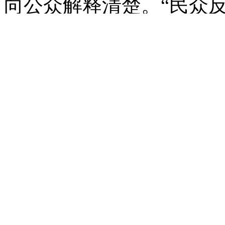
向公众解释清楚。“民众
醒。”
于海认为，“把丧事当
看到的，就像北京7·21
么重大的人员伤亡，而不
定思痛吸取教训就去搞庆
社会之痛