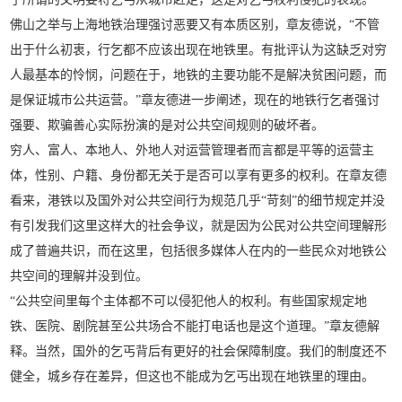
佛山之举与上海地铁治理强讨恶要又有本质区别，章友德说，“不管
出于什么初衷，行乞都不应该出现在地铁里。有批评认为这缺乏对穷
人最基本的怜悯，问题在于，地铁的主要功能不是解决贫困问题，而
是保证城市公共运营。”章友德进一步阐述，现在的地铁行乞者强讨
强要、欺骗善心实际扮演的是对公共空间规则的破坏者。
穷人、富人、本地人、外地人对运营管理者而言都是平等的运营主
体，性别、户籍、身份都无关于是否可以享有更多的权利。在章友德
看来，港铁以及国外对公共空间行为规范几乎“苛刻”的细节规定并没
有引发我们这里这样大的社会争议，就是因为公民对公共空间理解形
成了普遍共识，而在这里，包括很多媒体人在内的一些民众对地铁公
共空间的理解并没到位。
“公共空间里每个主体都不可以侵犯他人的权利。有些国家规定地
铁、医院、剧院甚至公共场合不能打电话也是这个道理。”章友德解
释。当然，国外的乞丐背后有更好的社会保障制度。我们的制度还不
健全，城乡存在差异，但这也不能成为乞丐出现在地铁里的理由。