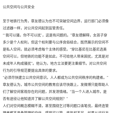
公共空间与公共安全
至于地铁行为秀，章友德认为也不可突破空间边界，运行部门必须像
过滤器一样，对公共空间起到监管责任。
“‘我可以骚，你不可以扰’，这是有问题的。”章友德解释，女孩子穿
多少是个人权利，但这个权利要与公序良俗结合，既然展示的空间不
是私人空间，就必须考虑每个主体的感受。“穿比基尼在比基尼选美
空间可以，但地铁的功能不是如此，不可给他人带来困扰，尤其是对
未成年人构成骚扰”。他认为，地方立法要更注重细节。对公共空间
行为的引导规范要提出具体的要求。
“必须尽快建立公共空间意识。人人都成为公共空间秩序的构建者。”
章友德认为，城市公共空间的教育应该尽快跟上，发微博只能帮助人
们了解空间客观存在的问题，并发泄情绪。“当一个人进入城市，是
否有途径让他知道并了解公共空间规则？”
人们对空间概念模糊不清，甚至围绕乞讨等问题口诛笔伐，最终连管
理者都不具备管理的自信，感觉可以管，底气却不足。如果从运行方