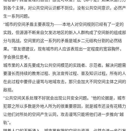
到各个主体，对公共空间认识都不到位，没有公共空间意识，必然产
生一系列问题。
“城市的空间矛盾主要表现为——本地人对空间规则已经有了一定的
实践，但源源不断来自欠发达地区的新入人群构成了空间新的组成部
分与挑战。空间里的这一系列的矛盾是城乡二元结构分割的必然结
果。”章友德建议，现有城市的人应该表现出一定程度的宽容胸怀，
学会换位思考。
城市里的人首先要成为公共空间模范的实践者、示范者。解决问题需
要漫长而持续的教育过程、执法宣传过程、普及知识过程。所有的人
在此过程中要停止谩骂与地域攻击，那只会加大不同空间主体之间的
敌视。
“公共空间关系处理不好就会出现公共安全问题。”他的论据是，城市
犯罪之所以多数是外地人所为的很重要原因，就是城市还没有花精力
让他们对所处的空间产生认同，攻击谩骂只能将他们进一步推向“越
轨”。
随着人口的不断涌入，城市里有限的空间与资源，必然会进一步引发