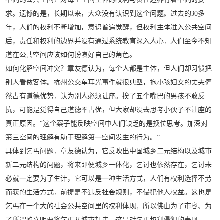
求。遗憾的是，长期以来，大众没有认识到这个问题。过去的30多
年，人们的权利不断增加，意识普遍觉醒，但权利主体进入公共空间
后，责任和权利的边界并没有通过系统教育深入人心，人们至今不知
道在公共空间应该如何扮演好自己的角色。
如何化解空间冲突？章友德认为，每个人都是主体，但人们却习惯把
别人看做客体。杭州公交车耳光事件就很典型，抱小孩妇女的丈夫俨
然占有道德优势，认为别人必须让座。挨了五个嘴巴的男孩不敢反
抗，可能是觉得自己道德不占优，但大家却没去思考小伙子不让座的
真正原因。“这个案子能反映空间中人们缺乏的是换位思考。加深对
第三空间的理解有助于理解第一空间发生的行为。”
具体到乞丐问题，章友德认为，它反映出中国城乡二元结构以及城市
新二元结构的问题，将来即便城乡一体化，乞讨也依然存在，乞讨未
必就一定要为了生计，它可以是一种生活方式，人们有权利选择不劳
而获的生活方式，前提是不违反社会规则，不侵犯他人权益。这也是
乞丐在一个大的社会公共空间里的权利体现，所以佛山为了市容、为
了所谓的文明要将乞丐从城市赶走，这是对乞丐权利侵犯的表现。