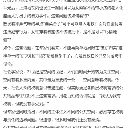
耳光后，上海地铁内也发生一起因误以为女乘客不给带小孩的老人让
座而大打出手的暴力事件。这些问题该如何看待？
散发着冲鼻气味的早点“韭菜合子”可不可以进入地铁？面对性骚扰等
违法犯罪行为，女性穿着暴露该不该被批评，是不是可以“尽情地
骚”？
如今，这些话题，在专家们看来，不能再简单地局限在“五讲四美”这
样单一的“讲文明讲礼貌”话题框架中了，而是要放在公共空间范畴中
讨论。
社会学家说，21世纪是空间的世纪，人们由时间开始转为关注空间，
空间有着多重内涵，其中最为重要的一条——空间意味着权利。今
天，社会大众的权利意识普遍觉醒，但实际满足各阶层权利需求的公
共物品却往往赶不上这些需求。用老百姓的话讲就是：“我认为我有
权利，但我没有享受到。”
但专家也同时指出，不同的主体进入不同的公共空间，必然存在权利
与责任的边界问题。很遗憾，很多时候我们还没有厘清。
公共空间已经呈现出来的问题必须得到正视并解决，因为空间也是一