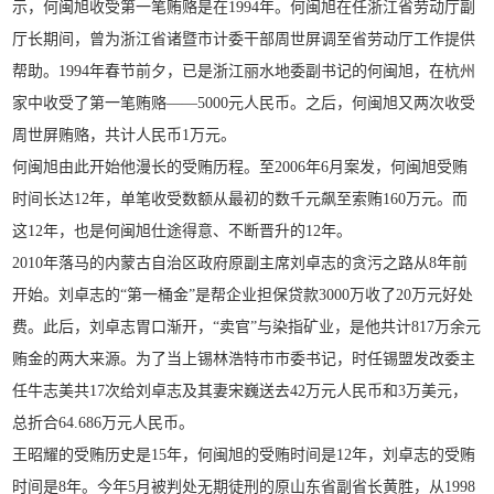
示，何闽旭收受第一笔贿赂是在1994年。何闽旭在任浙江省劳动厅副
厅长期间，曾为浙江省诸暨市计委干部周世屏调至省劳动厅工作提供
帮助。1994年春节前夕，已是浙江丽水地委副书记的何闽旭，在杭州
家中收受了第一笔贿赂——5000元人民币。之后，何闽旭又两次收受
周世屏贿赂，共计人民币1万元。
何闽旭由此开始他漫长的受贿历程。至2006年6月案发，何闽旭受贿
时间长达12年，单笔收受数额从最初的数千元飙至索贿160万元。而
这12年，也是何闽旭仕途得意、不断晋升的12年。
2010年落马的内蒙古自治区政府原副主席刘卓志的贪污之路从8年前
开始。刘卓志的“第一桶金”是帮企业担保贷款3000万收了20万元好处
费。此后，刘卓志胃口渐开，“卖官”与染指矿业，是他共计817万余元
贿金的两大来源。为了当上锡林浩特市市委书记，时任锡盟发改委主
任牛志美共17次给刘卓志及其妻宋巍送去42万元人民币和3万美元，
总折合64.686万元人民币。
王昭耀的受贿历史是15年，何闽旭的受贿时间是12年，刘卓志的受贿
时间是8年。今年5月被判处无期徒刑的原山东省副省长黄胜，从1998