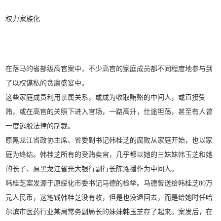
权力家族化
在落马的省部级高官案中，不少高官的家庭成员都不同程度地参与到
了以权谋私的贪腐盛宴中。
这些家庭成员利用亲属关系，或成为收取贿赂的中间人，或直接受
贿，或在高官的关照下进入官场，一路高升，仕途坦荡，甚至有人曾
一度逃脱法律的制裁。
原黑龙江省政协主席、省委副书记韩桂芝的腐败从家庭开始，也以家
庭为终结。韩桂芝所有的受贿卖官，几乎都以她的三妹妹韩玉芝和她
的长子、原黑龙江省光大银行副行长陈泓播作为中间人。
韩桂芝案发源于原绥化市委书记马德的检举。马德曾送给韩桂芝80万
元人民币，这笔钱韩桂芝没有收，但是也没退回去，而是给她时任哈
尔滨市医药行业某局常务副局长的妹妹韩玉芝存了起来。案发后，在