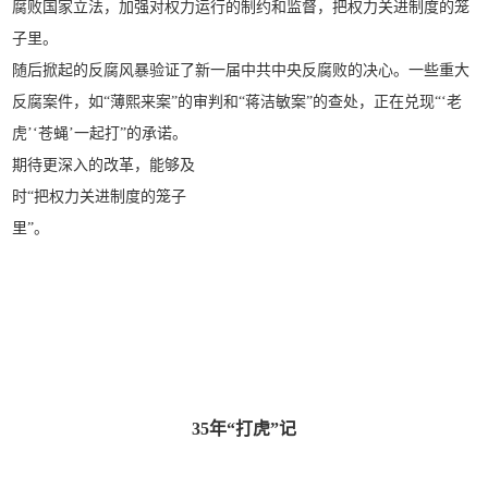
腐败国家立法，加强对权力运行的制约和监督，把权力关进制度的笼
子里。
随后掀起的反腐风暴验证了新一届中共中央反腐败的决心。一些重大
反腐案件，如“薄熙来案”的审判和“蒋洁敏案”的查处，正在兑现“‘老
虎’‘苍蝇’一起打”的承诺。
期待更深入的改革，能够及
时“把权力关进制度的笼子
里”。
35年“打虎”记