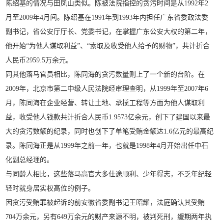
陈绍基的情况与田凤山类似。陈被法院指控的贪污时间是从1992年2
月至2009年4月间。陈绍基在1991年到1993年内担任广东省委政法委
副书记，省公安厅厅长、党委书记，在掌握广东公安大权的第二年，
他开始“为他人谋取利益”、“索取及收受他人给予的财物”，共计折合
人民币2959.5万余元。
同其他落马官员相比，陈同海的贪污数量则上了一个新的台阶。在
2009年，北京市第二中级人民法院经审理查明，从1999年至2007年6
月，陈同海在企业经营、转让土地、承揽工程等方面为他人谋取利
益，收受他人钱款共计折合人民币1.9573亿余元，创下了建国以来最
大的贪污数额的纪录，同时也创下了单笔受贿金额达1.6亿元的最高纪
录。陈同海正是从1999年之前一年，也就是1998年4月开始出任中石
化副总经理的。
与同龄人相比，这些落马高官大多仕途顺利、少年得志，不乏年纪轻
轻时就身居实权高位的例子。
因贪污受贿罪被起诉的前安徽省委副书记王昭耀，法庭确认其受贿
704万余元，另有649万余元的财产来源不明，被判死刑，缓期两年执