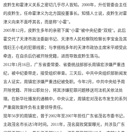
皮黔生和霍津义关系之密切几乎尽人皆知。2000年，升任管委会主任
的皮黔生，任命霍津义为北方国投董事长。知情人士说，皮黔生对霍
津义向来不直呼其名，而是称“小霍”。
2005年12月，皮黔生多年的亲密下属“小霍”被中央纪委“双规”。此后
霍交代了天津市政法委副书记、天津市人民检察院检察长李宝金及其
情妇王小毛的犯罪线索；与李搭档多年的天津市政协主席宋平顺受此
牵连，在自杀后仍被开除党籍，进而导致皮黔生落马。
2012年1月16日，广东省委常委、省委统战部部长周镇宏涉嫌严重违
纪，被中纪委带走，接受组织审查。三天后，中共中央组织部新闻发
言人证实，周镇宏涉嫌严重违纪被免职。今年2月，中共中央给予周
开除党籍、开除公职处分，将其涉嫌犯罪问题移送司法机关依法处
理。在新华社播发的通稿中，中央认定，周镇宏对茂名市发生的系列
严重腐败案件负有主要领导责任。
现年56岁的周镇宏，曾于2002年至2007年担任广东省茂名市委书记，
主政茂名市长达5年时间。2011年，茂名腐败窝案曝光，共涉及广东