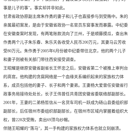
事是儿子的事”。事实却并非如此。
甘肃省政协原副主席朱作勇的妻子和儿子也直接参与到受贿中。朱的
亲属最初案发，是由于安徽省政协一名官员东窗事发而暴露。中纪委
在安徽查案时发现，有两笔账款流向了兰州，于是顺藤摸瓜，查出朱
作勇两个儿子朱乐春、朱乐天各收受人民币200万元，其妻马云芳收
受80万元。朱作勇于2005年6月份被中纪委带往北京，他的两个儿子
和妻子则被有关部门带往西安接受调查。
王昭耀是继原安徽省副省长王怀忠之后，安徽省第二个被推上审判台
的高官。他构建的贪腐网络是一个血缘关系编织起来的家族权力体
系，成员包括他的妻子、长子和两个妻弟。王妻杨大爱曾任安徽省行
政事务局接待处处长，长子王伟曾任共青团安徽省委联络部副部长。
2001年，王妻的二弟杨哲信从一名货车司机一跃成为砀山县委组织部
副部长，后任宿州市委组织部副部长，在宿州市区域内掌握着组织大
权，曾228次受贿，卖出69顶乌纱帽。
伴随王昭耀的“落马”，其一手构建的家族权力体系也就立刻崩溃。