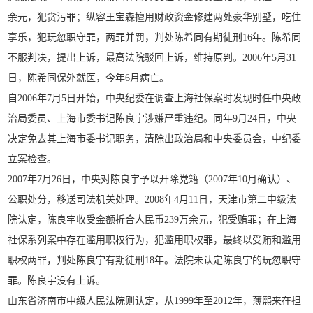
余元，犯贪污罪；纵容王宝森擅用财政资金修建两处豪华别墅，吃住
享乐，犯玩忽职守罪，两罪并罚，判处陈希同有期徒刑16年。陈希同
不服判决，提出上诉，最高法院驳回上诉，维持原判。2006年5月31
日，陈希同保外就医，今年6月病亡。
自2006年7月5日开始，中央纪委在调查上海社保案时发现时任中央政
治局委员、上海市委书记陈良宇涉嫌严重违纪。同年9月24日，中央
决定免去其上海市委书记职务，清除出政治局和中央委员会，中纪委
立案检查。
2007年7月26日，中央对陈良宇予以开除党籍（2007年10月确认）、
公职处分，移送司法机关处理。2008年4月11日，天津市第二中级法
院认定，陈良宇收受金额折合人民币239万余元，犯受贿罪；在上海
社保系列案中存在滥用职权行为，犯滥用职权罪，最终以受贿和滥用
职权两罪，判处陈良宇有期徒刑18年。法院未认定陈良宇的玩忽职守
罪。陈良宇没有上诉。
山东省济南市中级人民法院则认定，从1999年至2012年，薄熙来在担