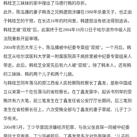
韩桂芝三妹妹的家中搜出了马德行贿的存折。
此外，陈泓播的妻子韩浩之兄韩建勋涉嫌在1988年杀妻灭子，也正由
于韩桂芝的干预，在长达16年的时间里，韩建勋没有依法得到追诉。
韩桂芝被“双规”后，此案终于在2004年10月12日于哈尔滨市中级人民
法院重新开庭审理。
2004年农历大年三十，陈泓播被中纪委专案组“双规”。一个月后，韩
桂芝从哈尔滨医科大学第一附属医院高干病房里被中纪委专案组来人
带走。此后，韩桂芝全家先后有六人被“双规”。除了韩本人，还有韩
的三妹妹、韩的两个儿子和两个儿媳。
与韩桂芝同年落马的原江西省人民检察院检察长丁鑫发，是新中国成
立以来第一个在任落马的省检察长。在丁鑫发案中，起诉书列举的受
贿共有六大笔，前三笔发生在丁鑫发任省公安厅厅长期间，后三笔则
发生在省检察长任上，六次受贿全部与丁鑫发的妻子章斌、儿子丁少
华有关。
2004年5月，丁少华曾因涉嫌经济犯罪，与岳父张良琛一同被中纪委
带往北京审查。丁少华被抓后，丁鑫发曾多次对外面强调，“儿子的