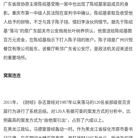
广东省政协原主席陈绍基受贿一案中也出现了陈绍基家庭成员的身
影。重庆市第一中级人民法院在宣判书中确认，陈绍基索取及收受他
人给予的财物，不乏与其子陈子翊、情妇李泳伙同情节。据先于陈绍
基“落马”的原广东韶关市公安局局长叶树养供认，他曾送给陈绍基数
百万元资金，在陈绍基指示下打入陈子翊的账户。陈子翊是广州兴悦
餐饮有限公司股东，该餐厅毗邻广东省公安厅，是政法机关迎来送往
的重要场所。
窝案连连
2011年，《财经》杂志曾经对1987年以来落马的120名省部级官员贪
腐行为进行了系统总结。对120人有据可查的案发方式的分析中，比
例最高的案发方式为“由他案引出”，占到了六成以上。
在黑龙江政坛，马德案曾经轰动一时。作为黑龙江省绥化市原市委书