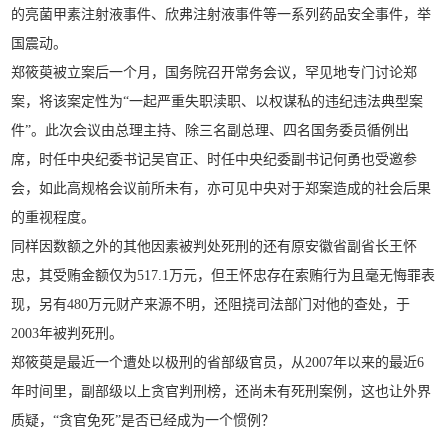
的亮菌甲素注射液事件、欣弗注射液事件等一系列药品安全事件，举
国震动。
郑筱萸被立案后一个月，国务院召开常务会议，罕见地专门讨论郑
案，将该案定性为“一起严重失职渎职、以权谋私的违纪违法典型案
件”。此次会议由总理主持、除三名副总理、四名国务委员循例出
席，时任中央纪委书记吴官正、时任中央纪委副书记何勇也受邀参
会，如此高规格会议前所未有，亦可见中央对于郑案造成的社会后果
的重视程度。
同样因数额之外的其他因素被判处死刑的还有原安徽省副省长王怀
忠，其受贿金额仅为517.1万元，但王怀忠存在索贿行为且毫无悔罪表
现，另有480万元财产来源不明，还阻挠司法部门对他的查处，于
2003年被判死刑。
郑筱萸是最近一个遭处以极刑的省部级官员，从2007年以来的最近6
年时间里，副部级以上贪官判刑榜，还尚未有死刑案例，这也让外界
质疑，“贪官免死”是否已经成为一个惯例？