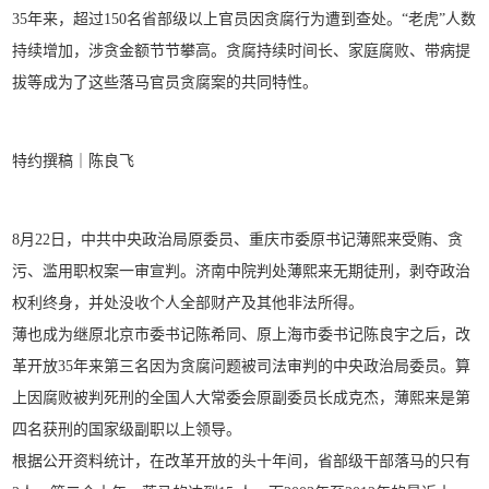
35年来，超过150名省部级以上官员因贪腐行为遭到查处。“老虎”人数
持续增加，涉贪金额节节攀高。贪腐持续时间长、家庭腐败、带病提
拔等成为了这些落马官员贪腐案的共同特性。
特约撰稿｜陈良飞
8月22日，中共中央政治局原委员、重庆市委原书记薄熙来受贿、贪
污、滥用职权案一审宣判。济南中院判处薄熙来无期徒刑，剥夺政治
权利终身，并处没收个人全部财产及其他非法所得。
薄也成为继原北京市委书记陈希同、原上海市委书记陈良宇之后，改
革开放35年来第三名因为贪腐问题被司法审判的中央政治局委员。算
上因腐败被判死刑的全国人大常委会原副委员长成克杰，薄熙来是第
四名获刑的国家级副职以上领导。
根据公开资料统计，在改革开放的头十年间，省部级干部落马的只有