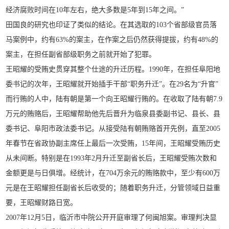
经济腐败时间在10年左右，绝大多数是5年到15年之间。”
田国良的研究也印证了类似的结论。在其选取的103个省部级官员落
马案例中，约有63%的案主，在作案之后仍然获得提拔，约有48%的
案主，在担任副省部级职务之前就开始了犯罪。
王昭耀的受贿史贯穿其整个仕途的升迁历程。1990年，在担任阜阳地
委书记的次年，王昭耀就开始插手干部“职务升迁”。在29名为“升官”
而行贿的人中，陆有朝是第一个向王昭耀行贿的。在收取了陆有朝7.9
万元的贿赂后，王昭耀帮助他先后晋升为临泉县委副书记、县长、县
委书记、阜阳市政法委书记。从接受陆有朝贿赂首开先例，直至2005
年春节在省政协副主席任上最后一次受贿，15年间，王昭耀受贿历史
从未间断。特别是在1993年2月升迁至副省长后，王昭耀受贿次数和
金额更是与日俱增。经统计，在704万余元的贿赂款中，至少有600万
元是在王昭耀担任副省长后收受的；随着职务升迁，分管领域日益重
要，王昭耀财路日宽。
2007年12月5日，临沂市中院公开开庭审理了何闽旭案。审理判决显