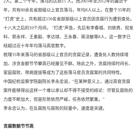
2人。第二个十年，落马的达到15 人。而2003年至2012年的最近十
年，共有80余名省部级以上官员落马，年均8人以上。在整个35年的
“打虎”史上，共有超过150名省部部级以上官员因贪腐行为遭到查处。
十八大之后的10个月间， “打虎”声急，先后有李春城、刘铁男、倪发
科、郭永祥、王素毅、李达球、王永春、蒋洁敏等8人，这一数字已
经超过近十年年均落马高官数字。
梳理35年来落马的省部级以上官员的贪腐记录，遭查处人数持续增
加、涉贪金额节节攀高已经屡见不鲜。除此之外，贪腐持续时间长、
家庭腐败、带病提拔等成为了这些落马官员贪腐案的共同特性。
中国纪检监察学院副院长李永忠说，“在某种意义上，通过高官贪腐
案件能够得出这样一个难以承认却不得不接受的结论：尽管反腐败的
力度不断加大，但是形势依然严峻，任务依然繁重。”
李永忠认为，在反腐败与腐败的较量中，速度是关键。
贪腐数额节节高