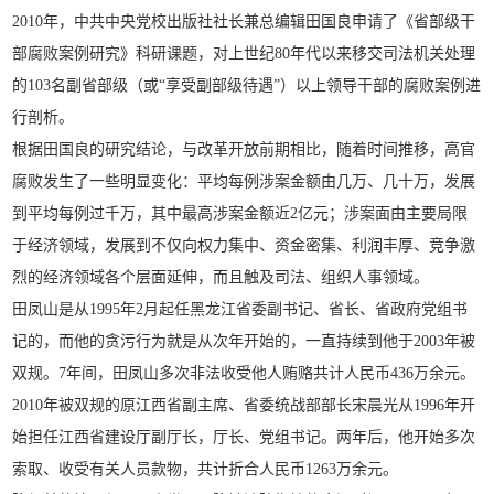
2010年，中共中央党校出版社社长兼总编辑田国良申请了《省部级干
部腐败案例研究》科研课题，对上世纪80年代以来移交司法机关处理
的103名副省部级（或“享受副部级待遇”）以上领导干部的腐败案例进
行剖析。
根据田国良的研究结论，与改革开放前期相比，随着时间推移，高官
腐败发生了一些明显变化：平均每例涉案金额由几万、几十万，发展
到平均每例过千万，其中最高涉案金额近2亿元；涉案面由主要局限
于经济领域，发展到不仅向权力集中、资金密集、利润丰厚、竞争激
烈的经济领域各个层面延伸，而且触及司法、组织人事领域。
田凤山是从1995年2月起任黑龙江省委副书记、省长、省政府党组书
记的，而他的贪污行为就是从次年开始的，一直持续到他于2003年被
双规。7年间，田凤山多次非法收受他人贿赂共计人民币436万余元。
2010年被双规的原江西省副主席、省委统战部部长宋晨光从1996年开
始担任江西省建设厅副厅长，厅长、党组书记。两年后，他开始多次
索取、收受有关人员款物，共计折合人民币1263万余元。