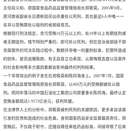
主任段义和、原国家食品药品监督管理局局长郑筱萸。2005年9月，
原河南省副省长吕德彬因买凶杀妻处以死刑，其也是这6人中唯一一
名非以受贿罪处以极刑的省部级官员。
根据现行刑法规定，贪污受贿10万元以上的，处10年以上有期徒刑或
者无期徒刑，情节特别严重的，即可处以死刑。但在惩治省部级干部
贪腐案件的司法实践过程中，数额并非唯一的量刑标准，犯罪所造成
的损失、是否追缴赃款、有无自首立功表现、认罪悔罪态度以及案件
的社会影响等多方面因素都会影响最终的判刑结果。
一个非常突出的例子发生在郑筱萸和陈同海身上。2007年7月，国家
食品药品监督管理局原局长郑筱萸，以469万元的受贿额被处以极
刑。而同年落马的中国石油化工集团公司原董事长陈同海，最终认定
受贿金额高达1.9573亿余元，获判死缓。
在法律界人士的分析中，郑筱萸被判死刑的关键原因，更多来自该案
引发的民愤和造成的社会危害。身担国家药品安全监督最高责任，郑
受贿后，不仅疏于职守，还擅自降低审批药品标准，间接导致了后来