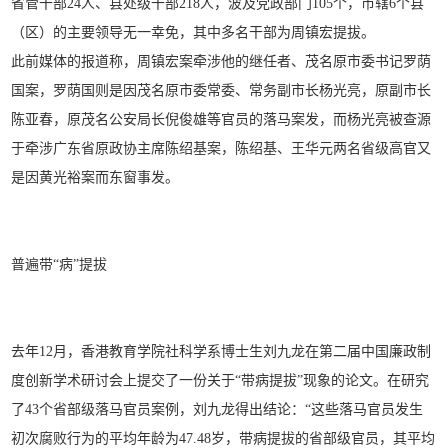
省管干部24人、县处级干部218人，波及党政部门105个，市辖6个县
（区）的主要领导无一幸免，其中多名干部为周镇宏提拔。
此前媒体的报道称，周镇宏案牵涉他的继任者、茂名原市委书记罗荫
国案，罗荫国则是因茂名原市委常委、常务副市长杨光亮，原副市长
陈亚春，原茂名公安局长倪俊雄等官员的落马案发，而杨光亮被查源
于牵涉广东省原政协主席陈绍基案，陈绍基、王华元两名省级高官又
是因黄光裕案而东窗事发。
普遍带“病”提拔
去年12月，香港教育学院社科学系博士生刘九龙在第二届中国廉政制
度创新学术研讨会上提交了一份关于“带病提拔”现象的论文。在研究
了43个省部级落马官员案例，刘九龙得出结论：“这些落马官员发生
初次腐败行为的平均年龄为47.48岁，带病提拔的省部级官员，其平均