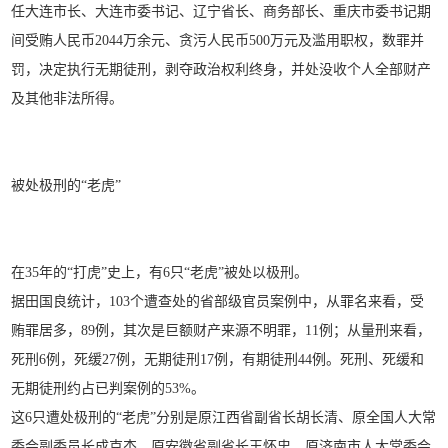
任大连市长、大连市委书记、辽宁省长、商务部长、重庆市委书记期
间受贿人民币2044万余元、贪污人民币500万元及滥用职权，数罪并
罚，决定执行无期徒刑，剥夺政治权利终身，并处没收个人全部财产
及其他非法所得。
被处极刑的“老虎”
在35年的“打虎”史上，有6只“老虎”被处以极刑。
据田国良统计，103个遭查处的省部级官员案例中，从罪名来看，受
贿罪居多，89例，其次是巨额财产来源不明罪，11例；从量刑来看，
死刑6例，死缓27例，无期徒刑17例，有期徒刑44例。死刑、死缓和
无期徒刑约占已判案例的53%。
这6只遭处极刑的“老虎”分别是原江西省副省长胡长清、原全国人大常
委会副委员长成克杰、原安徽省副省长王怀忠、原济南市人大常委会