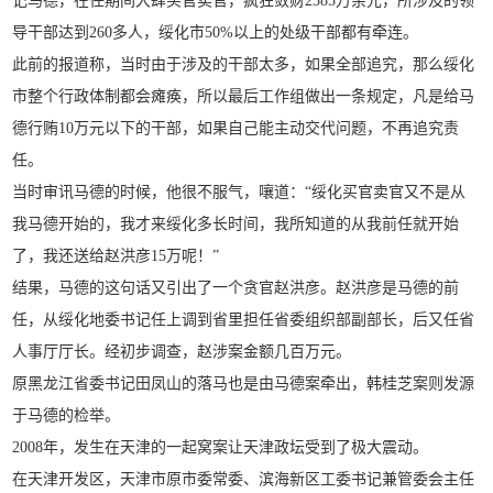
记马德，在任期间大肆买官卖官，疯狂敛财2385万余元，所涉及的领
导干部达到260多人，绥化市50%以上的处级干部都有牵连。
此前的报道称，当时由于涉及的干部太多，如果全部追究，那么绥化
市整个行政体制都会瘫痪，所以最后工作组做出一条规定，凡是给马
德行贿10万元以下的干部，如果自己能主动交代问题，不再追究责
任。
当时审讯马德的时候，他很不服气，嚷道：“绥化买官卖官又不是从
我马德开始的，我才来绥化多长时间，我所知道的从我前任就开始
了，我还送给赵洪彦15万呢！”
结果，马德的这句话又引出了一个贪官赵洪彦。赵洪彦是马德的前
任，从绥化地委书记任上调到省里担任省委组织部副部长，后又任省
人事厅厅长。经初步调查，赵涉案金额几百万元。
原黑龙江省委书记田凤山的落马也是由马德案牵出，韩桂芝案则发源
于马德的检举。
2008年，发生在天津的一起窝案让天津政坛受到了极大震动。
在天津开发区，天津市原市委常委、滨海新区工委书记兼管委会主任