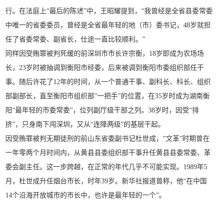
行。在法庭上“最后的陈述”中，王昭耀提到，“我曾经是全省县委常委
中唯一的省委委员，曾经是全省最年轻的地（市）委书记，48岁就担
任了省委常委、副省长，仕途一直比较顺利。”
同样因受贿罪被判死缓的前深圳市市长许宗衡，18岁即成为农场场
长，23岁时被抽调到衡阳市经委，后来被调到衡阳市委组织部任干
事。随后许花了12年的时间，从一个普通干事、副科长、科长、组织
部副部长，直至衡阳市组织部“一把手”的位置，在35岁时成为湖南衡
阳“最年轻的市委常委”，位列副厅级干部之列。38岁时，因受“排
挤”，只身南下闯深圳，又从“连降两级”的基层干起。
因受贿罪被判无期徒刑的前山东省委副书记杜世成，“文革”时期曾在
一年零两个月时间内，从黄县县委组织部干事升任黄县县委常委、革
委会副主任。这一步跨越，在正常的年代几乎不可能实现。1989年5
月，杜世成升任烟台市长，时年39岁。新华社报道曾称，他“在中国
14个沿海开放城市的市长中，也许是最年轻的一个”。