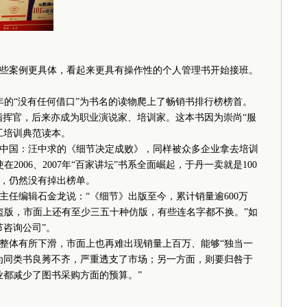
案例更具体，看起来更具有操作性的个人管理书开始接班。
年的“没有任何借口”为书名的读物爬上了畅销书排行榜榜首。
指挥官，后来亦成为职业演说家、培训家。这本书因为崇尚“服
工培训典范读本。
国：汪中求的《细节决定成败》，同样被众多企业拿去培训
在2006、2007年“百家讲坛”书系全面崛起，于丹一卖就是100
，仍然没有掉出榜单。
编辑石金龙说：“《细节》出版至今，累计销量逾600万
盗版，市面上还有至少三五十种仿版，有些连名字都不换。”如
节咨询公司”。
体有所下滑，市面上也再难出现销量上百万、能够“独当一
为同类书良莠不齐，严重透支了市场；另一方面，则要归咎于
企业都减少了图书采购方面的预算。”