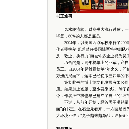
书王难再
风水轮流转。财商书大流行过后，一些
毕竟，80%的人都是雇员。
2004年，以美国西点军校奉行了200
作者费拉尔·凯普曾任美国陆军特种部队
从、敬业、执行力”而被许多企业视为员
巧合的是，同年榜单上的亚军，产自中
员工。自2004年起雄踞榜单4年之久，即使
万册的局面下，这本已经初版三四年的书
策划此书的博士德文化发展有限公司主任
册。如果加上盗版，至少要乘以2。除了
今，作者汪中求也早已建立了自己的“细
不过，从前年开始，经管类图书销量整
面”的书王。在石金龙看来，一方面是因
大环境不佳：“竞争越来越激烈，许多
我是鸡汤