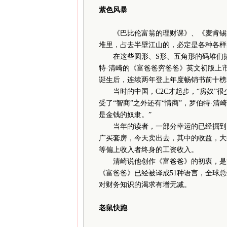
紫色风暴
《巴比伦富翁的理财课》、《麦肯锡方
堆里，占去半壁江山的，必定是各种各样
在这些圆形、S形、五角形的码堆们拔地
特·清崎的《富爸爸穷爸爸》英文初版上市
诞生后，连续两年登上年度畅销书前十榜
当时的中国，C2C才起步，“房奴”很
受了“智商”之外还有“情商”，罗伯特·清
是金钱的奴隶。”
当年的读者，一部分幸运的已经掘到了第
广买套房，今天卖出去，其中的收益，大
等偏上收入者终身的工资收入。
清崎说他创作《富爸爸》的初衷，是深感
《富爸爸》已经被译成51种语言，全球总
对财务知识的渴求有增无减。
老鼠快跑