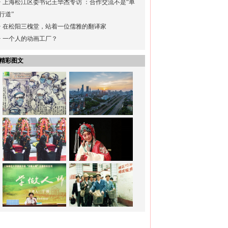
·
上海松江区委书记王华杰专访 ：合作交流不是“单
行道”
·
在松阳三槐堂，站着一位儒雅的翻译家
·
一个人的动画工厂？
精彩图文