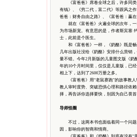
《富爸爸》席卷全球之后，许多同类书
有钱》、《穷二代，富二代》等跟风之作
爸爸：财务自由之路》、《富爸爸：赢在创业》
就在《富爸爸》火遍全球的次年，一本
为市场新宠。有意思的是，作者斯宾塞·
士，此前是个医生。
和《富爸爸》一样，《奶酪》既是畅销
几年出版社没给《奶酪》安排什么营销，
量不错。今年2月新版的儿童图文版《奶酪
年的10个月时间里，仅仅是儿童版，已
相上下，达到了2600万册之多。
《富爸爸》用“老鼠赛跑”的故事教人转
教人审时度势、突破恐惧心理和路径依赖
择，再告诉你选择要快，别因为自己畏首
导师怪圈
不过，这两本书也面临着同一个问题，
因，影响你的智商和情商。
《富爸爸》和《奶酪》到底有没有“用”