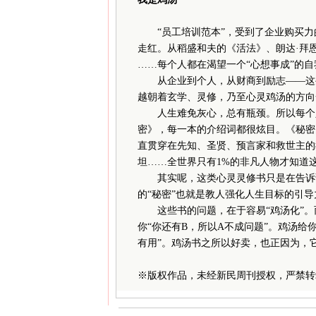
“员工培训范本”，受到了企业购买力
走红。从稻盛和夫的《活法》、朗达·拜
……每个人都在渴望一个“心想事成”的
从企业到个人，从财商到励志——这些
越朝着玄学、灵修，乃至心灵鸡汤的方向
人生难免灰心，总有瓶颈。所以每个人
密》，每一本的介绍词都很炫目。《秘密
直贯穿在先知、圣贤、预言家和救世主的
坦……全世界只有1%的非凡人物才知道
其实呢，这类心灵灵修书只是在告诉读
的“秘密”也就是教人强化人生目标的引导
这些书的问题，在于容易“鸡汤化”。而
你“你还有B，所以A不成问题”。鸡汤给
有用”。鸡汤书之所以好卖，也正因为，它
※
版权作品，未经新民周刊授权，严禁转