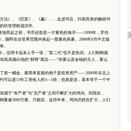
法》、《巨富》、《赢》……走进书店，扑面而来的畅销书
的经管理财成功学。
而起之前，书市还曾是一片紫色的海洋——1999年，罗伯
，随即在全世界范围内卷起一股紫色风暴。2000年9月中文版
单。
少，信用卡远未人手一张，“富二代”也不是热词。人们刚刚接
崎却高高抛出他的“财商”观念——“你要么是金钱的主人，要么
一桶金。最简单直接的例子是投资房产——2000年在北上
约可以是13年工资收入的3—5倍；也就是说，基本等于一个中
于“有产者”与“无产者”之间不断扩大的鸿沟。到现在，
销量逾3000万册。只能说，这些年来，鸿沟仍然在扩大，人们