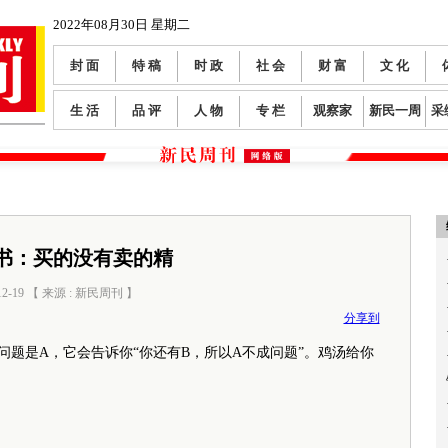
2022年08月30日 星期二
封 面
特 稿
时 政
社 会
财 富
文 化
生 活
品 评
人 物
专 栏
观察家
新民一周
采
书：买的没有卖的精
12-19 【 来源 : 新民周刊 】
阅读数：
0
分享到
题是A，它会告诉你“你还有B，所以A不成问题”。鸡汤给你