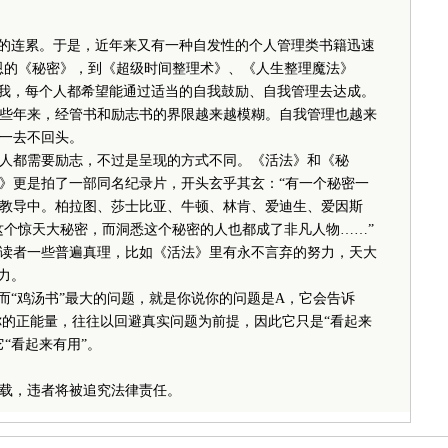
的连累。于是，近年来又有一种自发性的个人管理类书籍迅速
恩的《秘密》，到《超级时间整理术》、《人生整理魔法》
自我，每个人都希望能通过适当的自我鼓励、自我管理去达成。
年来，经管书和励志书的界限越来越模糊。自我管理也越来
一去不回头。
都需要励志，不过是呈现的方式不同。《活法》和《秘
》更是拍了一部同名纪录片，开头玄乎其玄：“有一个秘密一
教导中。柏拉图、莎士比亚、牛顿、林肯、爱迪生、爱因斯
这个惊天大秘密，而洞悉这个秘密的人也都成了非凡人物……”
者一些普遍真理，比如《活法》里有永不言弃的努力，天大
力。
“鸡汤书”最大的问题，就是你说你的问题是A，它会告诉
你的正能量，往往以回避真实问题为前提，因此它只是“看起来
“看起来有用”。
载，违者将被追究法律责任。