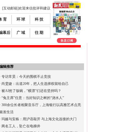
[互动邮箱]欢迎来信批评和建议
体 育
环 球
科 技
编幕后
广 域
往 期
编辑推荐
·
专访常昊：今天的围棋不止竞技
·
尚雯婕：出道20年，把人生选择权留给自己
·
被AI抢了饭碗，“横漂”们还在坚持吗？
·
“兔主席”任意：当好知识之树的“浇水人”
·
300余位长者相聚音乐厅，上海银行以高雅艺术点亮
银发生活
·
玛娅与安栋：用沪语敲开 与上海文化连接的大门
·
两名工人，坠亡在电梯井