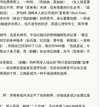
也乘势而上，一时间，《穷妹妹，富妹妹》、《女人就是要
层出不穷。即使《富爸爸》本身，也有海量的衍生丛书：《富
……罗伯特·清崎本人的公司就叫“富爸爸”(Rich Dad)。
叫作《谁动了我的奶酪》的同类书，杀出重重包围，一举成
约翰逊并非商人，也不是学的经济，而是心理学学士、医学博
书，也是长销书。中信出版社的营销编辑告诉记者：“最近
但它的各种版本（钻石版、纪念版、青年版、精装版）一直销
》，到现在已经加印了12次，每次印9000册。”也就是说，今
经售出十多万册。而《奶酪》的全球总销量，亦与《富爸爸》不
变观念，《奶酪》同样用深入浅出的“两只老鼠找奶酪”故事
——前后两批老鼠甚至是呼应的：先告诉你财富可以自主选
畏尾的个性，让拖延成为一种不做选择的选择。
即：穷爸爸或许决定不了你的财商，但他或多或少会通过基
，因人而异。根据“二八定律”，不仅世界上80%的财富为