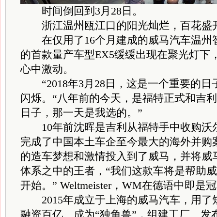
时间倒回到3月28日。
浙江温州瓯江口的阳光灿烂，百花盛
在仅用了16个月建成的威马汽车温州
的首款量产车型EX5缓缓出现在聚光灯下
心中激动。
“2018年3月28日，这是一个重要的日
闪烁。“八年前的今天，是福特正式和吉
日子，那一天是我选的。”
10年前沈晖是吉利从福特手中收购沃
完成了中国本土车企至今最大的海外并购
的造车梦想和激情投入到了威马，并将威
体系之中的王者，“我们这款车将是帮助
开始。” Weltmeister，WM在德语中即
2015年成立于上海的威马汽车，用了
融资百亿、成为“独角兽”，组建工厂、发