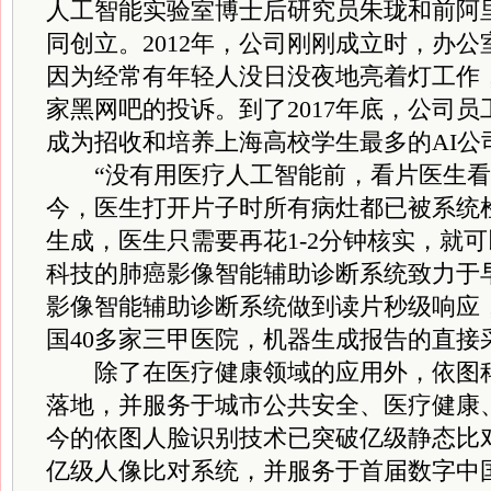
人工智能实验室博士后研究员朱珑和前阿
同创立。2012年，公司刚刚成立时，办
因为经常有年轻人没日没夜地亮着灯工作
家黑网吧的投诉。到了2017年底，公司员
成为招收和培养上海高校学生最多的AI公
“没有用医疗人工智能前，看片医生看一
今，医生打开片子时所有病灶都已被系统
生成，医生只需要再花1-2分钟核实，就
科技的肺癌影像智能辅助诊断系统致力于
影像智能辅助诊断系统做到读片秒级响应
国40多家三甲医院，机器生成报告的直接采
除了在医疗健康领域的应用外，依图科
落地，并服务于城市公共安全、医疗健康
今的依图人脸识别技术已突破亿级静态比
亿级人像比对系统，并服务于首届数字中