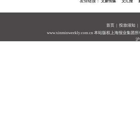
友情链接：
文新传媒
文汇报
首页
|
投放须知
|
www.xinminweekly.com.cn
本站版权上海报业集团所有，未经许可
沪