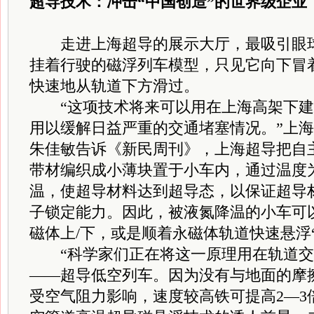
超导技术：冲击“中国创造”的世界级企业
走进上海超导的展示大厅，最吸引眼球
挂着行驶的磁浮列车模型，只见它向下冒
快速地从轨道下方滑过。
“这项技术将来可以用在上海高架下建造
用以缓解日益严重的交通堵塞情况。”上
朱佳敏告诉《新民周刊》，上海超导把自
带材编织成小薄块置于小车内，通过温度为
温，使超导材料达到超导态，以保证超导
子锁定能力。因此，被液氮降温的小车可
磁体上/下，或是顺着永磁体轨道快速悬浮
“科学家们正在将这一原理用在轨道交
——超导低空列车。因为没有与地面的摩
受空气阻力影响，速度较高铁可提高2—3