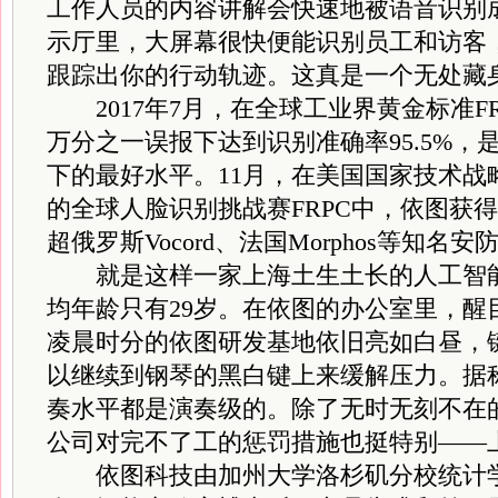
工作人员的内容讲解会快速地被语音识别
示厅里，大屏幕很快便能识别员工和访客
跟踪出你的行动轨迹。这真是一个无处藏
2017年7月，在全球工业界黄金标准F
万分之一误报下达到识别准确率95.5%，
下的最好水平。11月，在美国国家技术战略
的全球人脸识别挑战赛FRPC中，依图获
超俄罗斯Vocord、法国Morphos等知名安
就是这样一家上海土生土长的人工智能
均年龄只有29岁。在依图的办公室里，醒
凌晨时分的依图研发基地依旧亮如白昼，
以继续到钢琴的黑白键上来缓解压力。据称
奏水平都是演奏级的。除了无时无刻不在
公司对完不了工的惩罚措施也挺特别——
依图科技由加州大学洛杉矶分校统计学