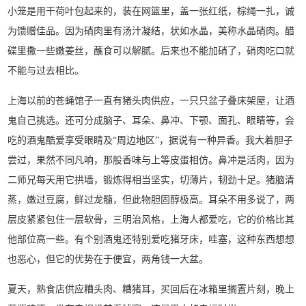
小笼是用干荷叶包起来的，装在网篮里，盖一张红纸，棕绳一扎，诚
为馈赠佳品。因为硝肉里有汤汁凝结，状如水晶，美称水晶硝肉。醋
碟里撒一些嫩姜丝，蘸食可以解腻。后来也不能加硝了，硝肉吃口就
不能与过去相比。
上海以前的苍蝇馆子一直有猪头肉供应，一只只盆子叠床架屋，让酒
鬼自己挑选。还可分成脑子、耳朵、鼻冲、下颚、面孔、眼睛等，会
吃的酒鬼酷爱享受眼睛及“周边地区”，据说有一种异香。我大着胆子
尝过，果然不同凡响，那股香味与上等皮蛋相仿。鼻冲是活肉，因为
二师兄每天用它拱墙，锻炼得相当坚实，切薄片，韧劲十足。猪脑清
蒸，嫩过豆腐，鲜过龙髓，但此物胆固醇极高。耳朵不用多说了，两
层皮紧紧包住一层软骨，三明治风格，上海人都爱吃，它的价格比其
他部位高一些。有个别酒鬼还特别爱吃猪牙床，哇塞，这种东西想想
也恶心，但它的优势在于便宜，两角钱一大盆。
夏天，熟食店供应糟头肉、糟猪耳，买回后在冰箱里搁置片刻，晚上