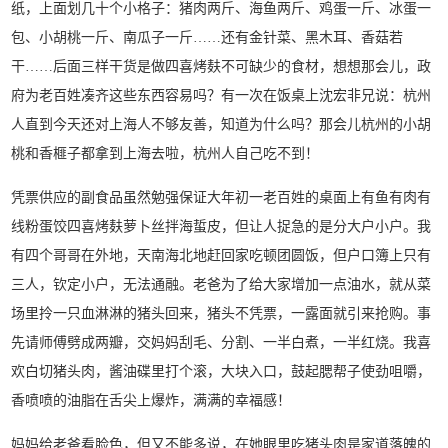
纸，上面划几十个小格子：猪肉两斤、海鱼两斤、鸡蛋一斤、冰蛋一
包、小胡桃一斤、南瓜子一斤……还有金针菜、黑木耳、香菇若
干……后面三样干货是做四喜烤麸不可缺少的食材，想想那会儿，政
府为老百姓凑齐这些东西容易吗？有一次在饭桌上沈宏非兄说：杭州
人直到今天还对上海人不够友善，知道为什么吗？那会儿杭州的小胡
桃和香榧子都拿到上海去啦，杭州人自己吃不到！
凭票供应的副食品虽然勉强保证大年初一老百姓的桌面上有鱼有肉有
线粉蛋饺四喜烤麸萝卜丝拌海蜇皮，但让人捉急的是分大户小户。我
有四个哥哥在外地，天南海北地赶回家吃顿团圆饭，但户口簿上只有
三人，钦定小户，无法通融。老爸为了给大家增加一点油水，就从菜
场里拎一只血淋淋的猪头回来，猪头不凭票，一露面就引来抢购。事
先请师傅劈成两瓣，交妈妈刮毛、分割、一半白煮，一半红烧。我喜
欢白切猪头肉，酱油碟里打个滚，大块入口，鼓起腮帮子使劲咀嚼，
香喷喷的油脂在舌尖上爆炸，满满的幸福感！
妈妈给老爸看脸色，但又不能多说，在她眼里吃猪头肉是家道落魄的