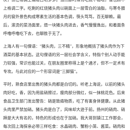
上格调二字。吃剩的红烧猪头肉以碗面上一层雪白的油脂，与寒冬腊
月的窗外景色构成寒素生活的基本色调，筷头笃笃，百无聊赖。最
后，滚烫的菜汤面里，焐一块猪头肉进去，香气慢慢逸出，和着面条
呼噜呼噜吃下去，也聊胜于无了。
上海人有一句俚语：“猪头肉，三不精”，形象地概括了猪头肉作为下
酒菜的基本状态。这句俚语的另一层社会学含义，特指个别人动手能
力较强，常识也能过关，在朋友圈里称得上是个通才，但不一定术有
专攻。与此对应的一个形容词是“三脚猫”。
平时，熟食店里出售的猪头肉都是白切的。听老上海说，以前的猪头
肉好吃，香，因为用盐硝擦过，瘦肉部分微红，似一抹桃花色。后来
食品卫生部门发出警告：硝是致癌物质，吃了有害身体健康。从此猪
头肉里严禁加硝。猪头肉是白了，风味却大逊于前。扬州的硝肉、硝
蹄是大大有名的，特色的形成也在于加硝。我大哥到镇江工作那会，
每次回上海探亲必带三样吃食：水晶硝肉、蟹粉小笼、酱菜。硝肉和