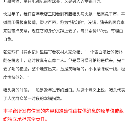
开瓶啤酒，坐在电视机前看球赛，这是男人的幸福时光。
快过年了，我在百年老店三阳看到有腊猪头与火腿一起高悬于市，平
摊而压得极扁极薄，塑封严密，称为“猪笑脸”。没错，猪头的面容本
来就带点笑意，现在它的身价又蹿上去了，每只索价130元，有理由
自负。
张爱玲在《异乡记》里描写看农村人家杀猪：“一个雪白滚壮的猪扑
翻在桶边上，这时候真有点像个人。但是最可憎可怕的是后来，完全
去了毛的猪脸，整个地露出来，竟是笑嘻嘻的，小眼睛眯成一线，极
度愉快似的。”
猪头笑的时候，一般是逢年过节的当口。从这个意义上说，猪头代表
了人民群众某一时段的幸福指数。
本平台所发布信息的内容和准确性由提供消息的原单位或组
织独立承担完全责任。