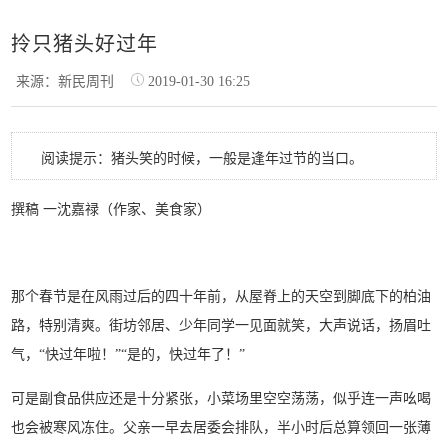
拎只猪头好过年
来源：新民周刊
2019-01-30 16:25
阅读提示：猪头笑的时候，一般是逢年过节的当口。
撰稿 一沈嘉禄（作家、美食家）
那个春节是在风雨过后的四十年前，从屋脊上的天空到脚底下的柏油
路，特别清爽。街坊邻居、少年同学一见面就笑，大声说话，扬眉吐
气，“快过年啦！”“是的，快过年了！”
可是副食品供应还是十分紧张，小菜场里空空荡荡，似乎连一声吆喝
也会被寒风冻住。父亲一早去居委会排队，半小时后总算领回一张薄