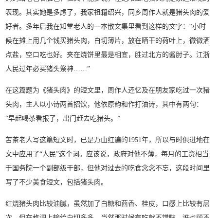
表现。其实她是多虑了，我家祖籍绍兴，同乡周作人就是猪头肉的爱
好者。多年后我在知堂老人的一本散文集里看到这样的文字：“小时
候在摊上用几个钱买猪头肉，白切薄片，放在晒干的荷叶上，微微洒
点盐，空口吃也好。夹在烧饼里最是相宜，胜过北方的酱肘子。江浙
人民过年必买猪头祭神……”
在这篇题为《猪头肉》的短文里，周作人还忆及在朋友家吃过一次猪
头肉，主人以小诗两首招饮，他依原韵和作打油诗，其中有两句：
“早起喝茶看报了，出门赶去吃猪头。”
苦茶老人写这篇短文时，已是万山红遍的1951年，所以与时俱进地在
文中应用了“人民”这个词。应该说，政府对他不薄，每月的工资相当
于国务院一个副部级干部，但他对过去的吃食念念不忘，这段时间里
写了不少美食短文，包括猪头肉。
红烧猪头肉比较油腻，虽然加了白糖和茴香、桂皮，口感上比较有层
次，但在格调上输给白切多多。当然那时候有吃就不错啦，谁也顾不