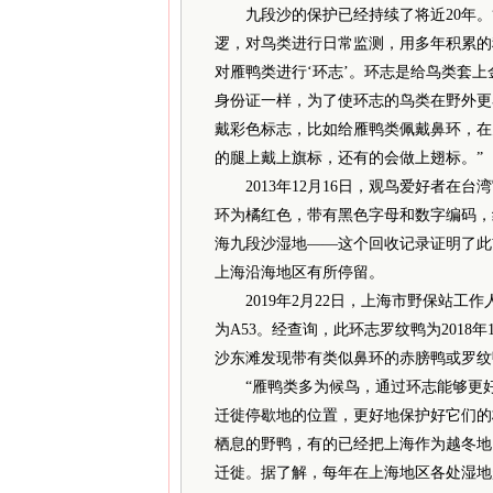
九段沙的保护已经持续了将近20年。
逻，对鸟类进行日常监测，用多年积累的
对雁鸭类进行‘环志’。环志是给鸟类套
身份证一样，为了使环志的鸟类在野外更
戴彩色标志，比如给雁鸭类佩戴鼻环，在
的腿上戴上旗标，还有的会做上翅标。”
2013年12月16日，观鸟爱好者在
环为橘红色，带有黑色字母和数字编码，
海九段沙湿地——这个回收记录证明了此
上海沿海地区有所停留。
2019年2月22日，上海市野保站工
为A53。经查询，此环志罗纹鸭为2018
沙东滩发现带有类似鼻环的赤膀鸭或罗纹
“雁鸭类多为候鸟，通过环志能够更好
迁徙停歇地的位置，更好地保护好它们的
栖息的野鸭，有的已经把上海作为越冬地
迁徙。据了解，每年在上海地区各处湿地