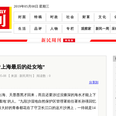
2019年05月08日 星期三
封 面
特 稿
时 政
社 会
财 富
文 化
生 活
品 评
人 物
专 栏
观察家
新民一周
采
“上海最后的处女地”
05-08 【 来源 : 新民周刊 】 阅读数：
0
分享到
出海、天墨墨黑才回来，而且还要涉过没膝深的海水才能上下
着地’的人。”九段沙湿地自然保护区管理署前任署长孙瑛回忆
大好的青春都花在了守卫长江口的这片沙洲上，一待就是14