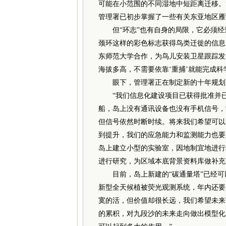
可能在小范围的不同湿地中短距离迁移。
管理署已初步掌握了一些有关东亚地区雁
但“环志”也有自身的局限，它必须经过
颈环这样的彩色标志获得鸟类迁徙的信息
东师范大学合作，为鸟儿安装卫星跟踪发
海拔多高，不需要依靠‘重捕’就能完成科
眼下，管理署正在制定新的十年规划，
“我们信息化建设项目已获得批准并已
船，岛上没有通讯设备也没有手机信号，
但信号依然时断时续。将来我们希望可以
到提升，我们的应急能力和监测能力也要
岛上建立小型的实验室，因地制宜地进行
进行研究，为区域本底背景资料库做补充
目前，岛上新建的“碳通量塔”已经可
新型全天候植被荧光观测系统，年内还要
寞的活，但价值却很长远，我们希望未来
的累积，对九段沙的未来走向做出模型化