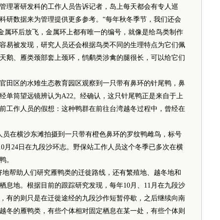
管理署研发科的工作人员告诉记者，岛上每天都会有专人巡
科研数据来为管理提供更多参考。“每年秋冬季节，我们还会
上金属环后放飞，金属环上都有唯一的编号，就像是给鸟类制作
容易被发现，研究人员还会根据鸟类不同的生理特点为它们佩
天鹅、雁类颈部套上颈环，鸻鹬类涉禽的腿很长，可以给它们
台湾官田区的水雉生态教育园区观察到一只带有鼻环的针尾鸭，鼻
经单筒望远镜辨认为A22。经确认，这只针尾鸭正是来自于上
前工作人员的假想：这种鸭群在前往台湾越冬过程中，曾经在
作人员在横沙东滩拍摄到一只带有橙色鼻环的罗纹鸭雌鸟，标号
年10月24日在九段沙环志。野保站工作人员这个冬季已多次在横
鸭。
地帮助人们研究雁鸭类的迁徙路线，还有繁殖地、越冬地和
栖息地。根据目前的跟踪研究发现，每年10月、11月在九段沙
，有的则只是在迁徙途经的九段沙作短暂停歇，之后继续向南
越冬的雁鸭类，有些个体相对固定栖息在某一处，有些个体则