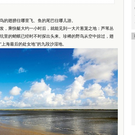
的翅膀往哪里飞、鱼的尾巴往哪儿游。
，乘快艇大约一小时后，就能见到一大片葱茏之地：芦苇丛
坑里的蛸蜞已经时不时探出头来。珍稀的野鸟从空中掠过，翅
“上海最后的处女地”的九段沙湿地。