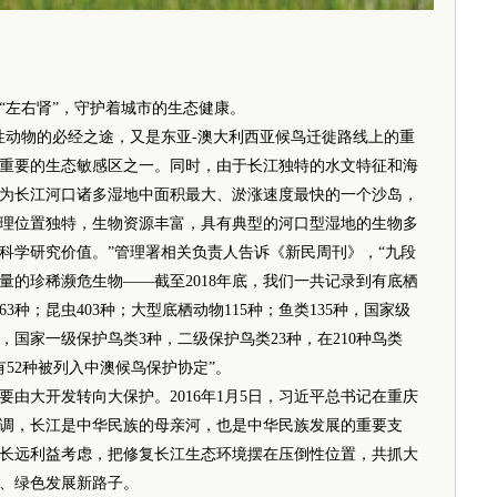
左右肾”，守护着城市的生态健康。
动物的必经之途，又是东亚-澳大利西亚候鸟迁徙路线上的重
重要的生态敏感区之一。同时，由于长江独特的水文特征和海
为长江河口诸多湿地中面积最大、淤涨速度最快的一个沙岛，
理位置独特，生物资源丰富，具有典型的河口型湿地的生物多
科学研究价值。”管理署相关负责人告诉《新民周刊》，“九段
量的珍稀濒危生物——截至2018年底，我们一共记录到有底栖
3种；昆虫403种；大型底栖动物115种；鱼类135种，国家级
，国家一级保护鸟类3种，二级保护鸟类23种，在210种鸟类
有52种被列入中澳候鸟保护协定”。
大开发转向大保护。2016年1月5日，习近平总书记在重庆
调，长江是中华民族的母亲河，也是中华民族发展的重要支
长远利益考虑，把修复长江生态环境摆在压倒性位置，共抓大
、绿色发展新路子。