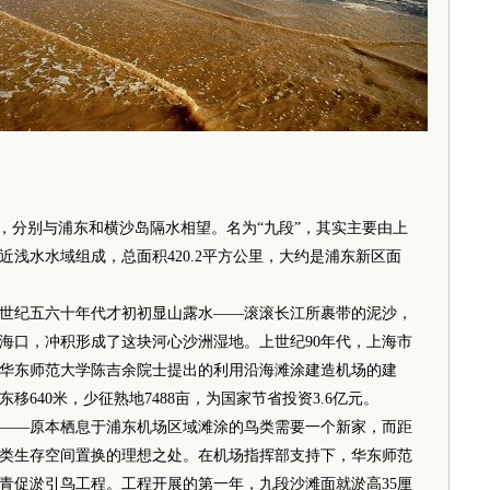
分别与浦东和横沙岛隔水相望。名为“九段”，其实主要由上
浅水水域组成，总面积420.2平方公里，大约是浦东新区面
纪五六十年代才初初显山露水——滚滚长江所裹带的泥沙，
海口，冲积形成了这块河心沙洲湿地。上世纪90年代，上海市
华东师范大学陈吉余院士提出的利用沿海滩涂建造机场的建
640米，少征熟地7488亩，为国家节省投资3.6亿元。
—原本栖息于浦东机场区域滩涂的鸟类需要一个新家，而距
类生存空间置换的理想之处。在机场指挥部支持下，华东师范
青促淤引鸟工程。工程开展的第一年，九段沙滩面就淤高35厘