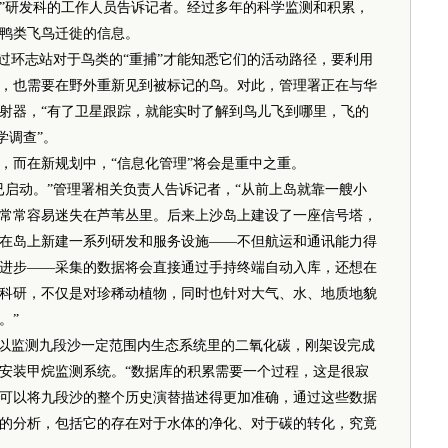
”研发科的工作人员告诉记者。经过多年的科学监测和积累，
鸭类飞鸟迁徙的信息。
环志站对于鸟类的“重捕”才能知悉它们的活动路径，要利用
，也需要在野外重新见到被标记的鸟。对此，管理署正在与华
射器，“有了卫星跟踪，就能实时了解到鸟儿飞到哪里，飞的
学调查”。
而在新规划中，“信息化管理”将会是重中之重。
启动。”管理署相关负责人告诉记者，“从前上岛就靠一艘小
常常容易迷失在芦苇丛里。后来上沙岛上建设了一座信号塔，
在岛上新建一系列研发和服务设施——不但航运和通讯能力得
进步——采集的数据将会直接通过手持终端自动入库，还想在
科研，不仅是对珍稀动植物，同时也针对大气、水、地质地貌
。”
以监测九段沙一定范围内生态系统里的二氧化碳，刚架设完成
安装甲烷监测系统。“数据库的积累需要一个过程，这是很寂
可以将九段沙的整个历史演替描述得更加准确，通过这些数据
的分析，包括它的存在对于水体的净化、对于碳的转化，究竟