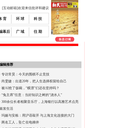
[互动邮箱]欢迎来信批评和建议
体 育
环 球
科 技
编幕后
广 域
往 期
编辑推荐
·
专访常昊：今天的围棋不止竞技
·
尚雯婕：出道20年，把人生选择权留给自己
·
被AI抢了饭碗，“横漂”们还在坚持吗？
·
“兔主席”任意：当好知识之树的“浇水人”
·
300余位长者相聚音乐厅，上海银行以高雅艺术点亮
银发生活
·
玛娅与安栋：用沪语敲开 与上海文化连接的大门
·
两名工人，坠亡在电梯井