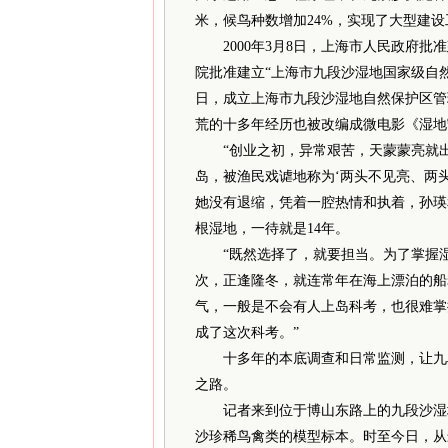
米，候鸟种数增加24%，实现了大型建
2000年3月8日，上海市人民政府批准建
院批准建立“上海市九段沙湿地国家级自然
日，成立上海市九段沙湿地自然保护区管
荒的十多年经历也被改编成微电影《湿地
“创业之初，异常艰苦，天蒙蒙亮就出
岛，被渔民戏谑地称为‘两头不见亮、两头
她没有退缩，凭着一腔热情和执着，孙瑛
根湿地，一待就是14年。
“既然选择了，就要担当。为了掌握湿
次，正逢隆冬，就连常年在海上漂泊的船
气，一般是不会有人上岛科考，也很难掌
成了这次科考。”
十多年的本底调查和日常监测，让九段
之路。
记者来到位于博山东路上的九段沙湿地
沙珍稀鸟禽类的模型标本。时至今日，从