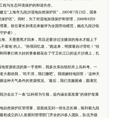
设工程与生态环境保护的和谐共存。
立“上海市九段沙湿地自然保护区”，2005年7月23日，国务
保护区”。同时，为了对湿地加强保护和管理，2000年8月8
理署。前任署长孙瑛后来被评为全国劳动模范，她在九段沙拓
守护者》。
海、天墨墨黑才回来，而且还要涉过没膝深的海水才能上下
不着地’的人。”孙瑛回忆道，“跑这来，明摆着自讨苦吃！”但
和同事们将大好的青春都花在了守卫长江口的这片沙洲上，扎
地资源状况的第一手资料，我多次亲自组织并上岛科考。一
老大都劝我，‘吃不消，我们撤吧’。我很婉转地回答：‘这种天
握这种天气条件的资源情况。’最后，我们克服困难，圆满完
沙走出了一条“以科研为引领，促内涵全面发展”的保护发展
自然保护区管理署，迎面就见到一排生态长廊，陈列着九段
最初成立的3人发展到管理部门齐全的20多人团队，队伍升级