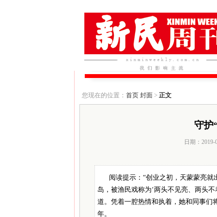
您现在的位置：
首页
封面
>
正文
守护
日期：2019-
阅读提示：“创业之初，天蒙蒙亮就
岛，被渔民戏称为‘两头不见亮、两头不
道。凭着一腔热情和执着，她和同事们将
年。