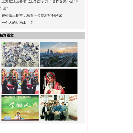
·
上海松江区委书记王华杰专访 ：合作交流不是“单
行道”
·
在松阳三槐堂，站着一位儒雅的翻译家
·
一个人的动画工厂？
精彩图文