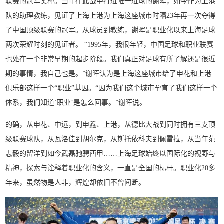
联赛的冠军奖杯。当年在此战中打进唯一进球的谢晖，如今作为上港
队的助理教练，见证了上海上港为上海这座城市时隔23年再一次夺得
了中国顶级联赛的冠军。从球员到教练，谢晖是职业化以来上海足球
两次荣耀时刻的见证者。 “1995年，我很年轻，中国足球和职业联赛
也处在一个非常早期的起步阶段。我们真正对足球有所了解还是很近
期的事情，我自己也是。”谢晖认为是上海这座城市给了申花和上港
俱乐部这样一个“职业”基因。“因为我们这个城市孕育了我们这样一个
体系，我们知道‘职业’是怎么回事。”谢晖说。
的确，从申花、中远，到申鑫、上港，从德比大战到同时拥有三支顶
级联赛球队，从瓦洛佳到胡尔克，从斯托依科夫到佩雷拉，从当年范
志毅的留洋到如今武磊驰骋西甲……上海足球始终以国际化的视野与
精神，探索与诠释着职业化的含义，一直是全国的标杆。职业化20多
年来，虽然物是人非，辉煌却依旧不曾间断。