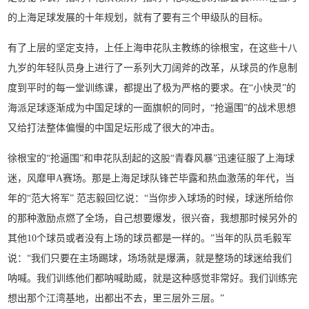
的上海足球发展的十年规划，就有了要有三个甲级队的目标。
有了上层的坚定支持，上任上海申花队主教练的徐根宝，在这些十八
九岁的年轻队员身上进行了一系列大刀阔斧的改革，从球员的作息制
度到平时的每一堂训练课，都提出了极为严格的要求。在“小快灵”的
海派足球逐渐成为中国足球的一面旗帜的同时，“抢逼围”的战术思想
又给打法整体偏慢的中国足坛形成了很大的冲击。
徐根宝的“抢逼围”和申花队刮起的这股“青春风暴”迅速征服了上海球
迷，风靡甲A赛场。那是上海足球队锋芒毕露和热血激荡的年代，当
年的“范大将军” 范志毅回忆说：“当你步入球场的时候，球迷所给你
的那种激励点燃了全场，自己想要爆发，很兴奋，我想那时候另外的
其他10个球员或者没有上场的球员都是一样的。”当年的队员毛毅军
说：“我们只要在主场踢球，场场就是爆满，就是整场的球迷给我们
呐喊。我们训练他们都呐喊助威，就是这种感觉非常好。我们训练完
想出那个江湾基地，出都出不去，里三层外三层。”