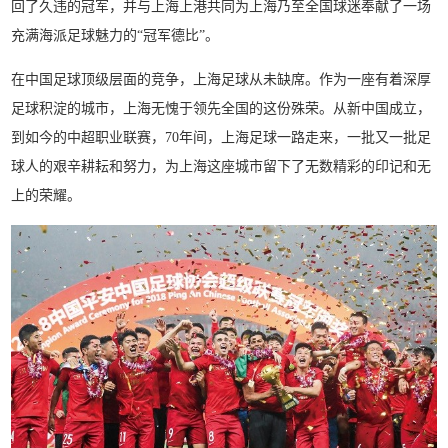
回了久违的冠军，并与上海上港共同为上海乃至全国球迷奉献了一场
充满海派足球魅力的“冠军德比”。
在中国足球顶级层面的竞争，上海足球从未缺席。作为一座有着深厚
足球积淀的城市，上海无愧于领先全国的这份殊荣。从新中国成立，
到如今的中超职业联赛，70年间，上海足球一路走来，一批又一批足
球人的艰辛耕耘和努力，为上海这座城市留下了无数精彩的印记和无
上的荣耀。