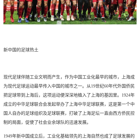
新中国的足球热土
现代足球伴随工业文明而产生，作为中国工业化最早的城市，上海成
为现代足球运动最早传入中国的城市之一。从19世纪60年代外国侨民
把足球带到上海后，这项运动便深深地植入了上海的基因里。1924年
成立的中华足球联合会发起举办了上海中华足球联赛，这是第一个中
国人自办的足球组织及足球联赛，打破了上海足坛一直由西方侨民控
制的局面，促使了社会业余球队的迅速发展。
1949年新中国成立后，工业化基础领先的上海自然也成了足球发展的