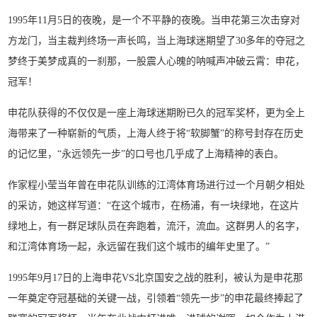
1995年11月5日的夜晚，是一个不平静的夜晚。当申花第三次击穿对
方龙门，当主裁判终场一声长鸣，当上海球迷期望了30多年的夺冠之
梦终于美梦成真的一刹那，一股震人心魄的呐喊声冲破云霄：申花，
冠军！
申花队获得的不仅仅是一座上海球迷期盼已久的冠军奖杯，更为全上
海带来了一种崭新的气质，上海人终于将“软脚蟹”的称号封存在历史
的记忆里，“永远领先一步”的口号也几乎成了上海精神的表白。
作家程小莹当年曾在申花队训练的江湾体育场进行过一个月朝夕相处
的采访，她这样写道：“在这个城市，在杨浦，有一块绿地，在这片
绿地上，有一群足球队员在奔跑着，流汗，流血。这群男人的名字，
和江湾体育场一起，永远留在我们这个城市的编年史里了。”
1995年9月17日的上海申花VS北京国安之战的胜利，被认为是申花那
一年奠定夺冠基础的关键一战，引领着“领先一步”的申花最终捧起了