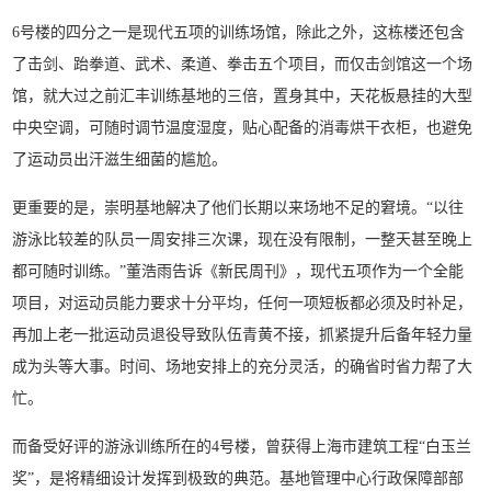
6号楼的四分之一是现代五项的训练场馆，除此之外，这栋楼还包含
了击剑、跆拳道、武术、柔道、拳击五个项目，而仅击剑馆这一个场
馆，就大过之前汇丰训练基地的三倍，置身其中，天花板悬挂的大型
中央空调，可随时调节温度湿度，贴心配备的消毒烘干衣柜，也避免
了运动员出汗滋生细菌的尴尬。
更重要的是，崇明基地解决了他们长期以来场地不足的窘境。“以往
游泳比较差的队员一周安排三次课，现在没有限制，一整天甚至晚上
都可随时训练。”董浩雨告诉《新民周刊》，现代五项作为一个全能
项目，对运动员能力要求十分平均，任何一项短板都必须及时补足，
再加上老一批运动员退役导致队伍青黄不接，抓紧提升后备年轻力量
成为头等大事。时间、场地安排上的充分灵活，的确省时省力帮了大
忙。
而备受好评的游泳训练所在的4号楼，曾获得上海市建筑工程“白玉兰
奖”，是将精细设计发挥到极致的典范。基地管理中心行政保障部部