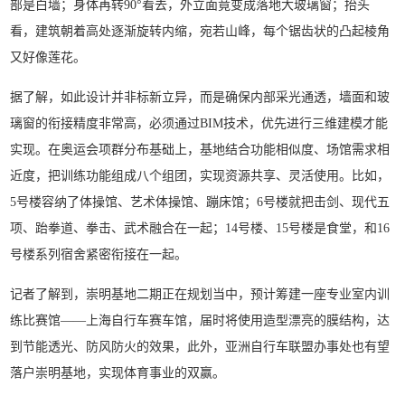
部是白墙；身体再转90°看去，外立面竟变成落地大玻璃窗；抬头
看，建筑朝着高处逐渐旋转内缩，宛若山峰，每个锯齿状的凸起棱角
又好像莲花。
据了解，如此设计并非标新立异，而是确保内部采光通透，墙面和玻
璃窗的衔接精度非常高，必须通过BIM技术，优先进行三维建模才能
实现。在奥运会项群分布基础上，基地结合功能相似度、场馆需求相
近度，把训练功能组成八个组团，实现资源共享、灵活使用。比如，
5号楼容纳了体操馆、艺术体操馆、蹦床馆；6号楼就把击剑、现代五
项、跆拳道、拳击、武术融合在一起；14号楼、15号楼是食堂，和16
号楼系列宿舍紧密衔接在一起。
记者了解到，崇明基地二期正在规划当中，预计筹建一座专业室内训
练比赛馆——上海自行车赛车馆，届时将使用造型漂亮的膜结构，达
到节能透光、防风防火的效果，此外，亚洲自行车联盟办事处也有望
落户崇明基地，实现体育事业的双赢。