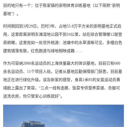
目的地只有一个：位于陈家镇的崇明体育训练基地（以下简称“崇明
基地”）。
时间倒回到3月29日，历时3年、占地55.8万平方米的崇明基地正式启
用，这里距离崇明东滩湿地公园不到10公里，站在综合管理楼12层登
高俯瞰，这里宛如一处世外桃源：池塘中的水草清晰可见、多幢白色
建筑错落有致，红色跑道与绿地相映成趣……
作为可容纳2000名运动员的上海体量最大的体训基地，目前已有600
余名运动员、11个项目入驻。记者从基地后勤保障部门获悉，目前基
地正在进行绿化升级。谈及新家的感受，身高1米85的女篮运动员黄
靖脸上露出了笑容，“三点一线有连廊、饭菜专供营养菜谱、衣服可
送洗衣房，你只管安心训练就好”。