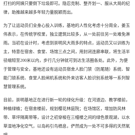
打扫的阿姨只要倒下垃圾即可。隐忍克制、整齐划一、服从大局的纪
律，助推越来越多年轻力量脱颖而出。
为了让运动员们全身心投入训练，基地的人性化考虑十分周全，姜玉
伟表示，在传统学校里，独立建筑比较多，从一处前往另一处难免淋
雨。当初在设计时，考虑到崇明风大雨多的特点，运动员又以训练为
主，特意在宿舍、食堂、场馆三点之间，用封闭连廊串联，将生活半
径缩短至200米以内，步行几分钟就可到达生活圈各处。此外，为便
于管理与安全，基地还设有运动员宿舍人脸门禁（防尾随）系统、智
能门锁系统、食堂人脸闸机系统和外来访客人脸识别系统等一系列智
慧管理系统。
目前，崇明基地正在进行新一轮的绿化升级：在河道边、教学楼前，
种植绿植；在宿舍楼前，规划樱花林庭院；在场馆区，增加防风林
带、草坪隔离带等，设计之初穿梭在三幢楼之间的绿色景观湖，以水
草湿地净化空气，以岛屿引鸟栖息，俨然成为一处不可多得的天然氧
吧。