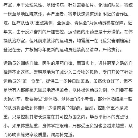
疗室，用于处理急性、基础伤病，针对需要拍片、化验的队员，将统
一送至基地医院就诊，再严重者，将走快速通道送到附近的合作医
院。医疗队伍以“重点集训、全运会、青运会”为运动员梯度保障，近
年来，由于反兴奋剂的严加管控，运动员的用药更是十分谨慎。在体
操队治疗室，但凡前来就诊的运动员，均需统一在《反兴奋剂档案》
登记在册，并根据每年更新的运动员违禁药品清单，严格执行。
运动员的训练自律、医生的用药自律，而事实上，通往冠军之路的自
律远不止这些。崇明基地为了减少入口食物的风险，专门开设了针对
运动员的“第一食堂”，提供二十多种自助菜品，虽然伙食好了，但不
是所有人都能毫无顾忌地选择菜肴，以体操运动员为例，他们要在每
天集训前，都要接受“测体脂、测体重”的小考验，部分体脂结果一般
的队员将会收到体能师“少食肉类”的提醒。当然，控制体重不是减
重，只是控制其增长速度在其可控范围之内，毕竟平衡木的支点很
小，如果体重超重，身体掌控艰难，局部受压负担也会越来越重，从
而影响训练效率及质量。陶鬲补充道。