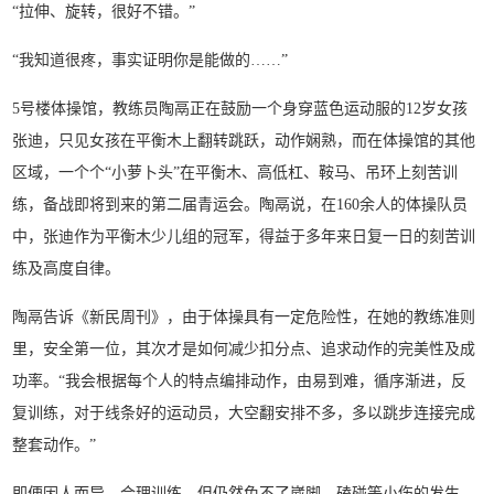
“拉伸、旋转，很好不错。”
“我知道很疼，事实证明你是能做的……”
5号楼体操馆，教练员陶鬲正在鼓励一个身穿蓝色运动服的12岁女孩
张迪，只见女孩在平衡木上翻转跳跃，动作娴熟，而在体操馆的其他
区域，一个个“小萝卜头”在平衡木、高低杠、鞍马、吊环上刻苦训
练，备战即将到来的第二届青运会。陶鬲说，在160余人的体操队员
中，张迪作为平衡木少儿组的冠军，得益于多年来日复一日的刻苦训
练及高度自律。
陶鬲告诉《新民周刊》，由于体操具有一定危险性，在她的教练准则
里，安全第一位，其次才是如何减少扣分点、追求动作的完美性及成
功率。“我会根据每个人的特点编排动作，由易到难，循序渐进，反
复训练，对于线条好的运动员，大空翻安排不多，多以跳步连接完成
整套动作。”
即便因人而异，合理训练，但仍然免不了崴脚、磕碰等小伤的发生。