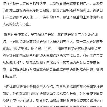
体育科技在世界冠军的打造中，正发挥着越来越重要的作用。从30岁
仍能站上跳板勇夺冠军的吴敏霞，到奥运会帆船冠军徐莉佳，再到自
行车奥运冠军钟天使……一连串的冠军，见证了幕后的上海体育科研
人员的努力与心血。
“就拿钟天使来说，早在2013年开始，我们就开始深度介入她的训
练。平时围绕她运转的科研项目人员达到五六人，有一二人更是随身
紧跟。”郭红生说。据了解，当时，上海体育科学研究所总局重点实
验室针对随国家队备战的钟天使和徐超两名重点队员，科研工作主要
从技战术分析、机能监控和个体化营养干预方面为两名队员提供保
障，着力解决自行车项目重点队员备战过程中遇到的难点问题，提供
科技支撑。
上海体育科研所业务科负责人介绍，在里约奥运前两年的全国锦标赛
期间，他们就采用视频拍摄和运动学指标综合分析，对钟天使不同专
项能力变化进行测评，对原地起动和高速过弯的身体姿态和踏蹬进行