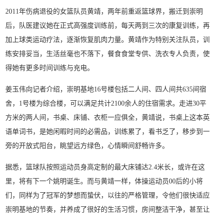
2011年伤病退役的女篮队员黄靖，两年前重返篮球界，搬迁到崇明
后，队医建议她在正式高强度训练前，每天两到三次的康复训练，再
加上球类运动疗法，逐渐恢复肌肉力量。黄靖作为特别关注队员，训
练安排妥当，生活丝毫也不落下，餐食食堂专供、洗衣专人负责，使
得她有更多时间训练与充电。
姜玉伟向记者介绍，崇明基地16号楼包括二人间、四人间共635间宿
舍，1号楼为综合楼，可以满足共计2100余人的住宿需求。走进30平
方米的两人间，书桌、床铺、衣柜一应俱全，黄靖说，书桌上这本英
语单词书，是她闲暇时间的必需品，训练累了，看书乏了，移步到一
旁的开放式阳台，眺望远方绿色，心情瞬间舒畅许多。
据悉，篮球队按照运动员身高定制的最大床铺达2.4米长，或许在这
里，将有下一个姚明诞生。而与黄靖一样，体操运动员00后的小将
们，同样为了冠军的梦想而蛰伏，以往的严格管理，令他们很快适应
崇明基地的节奏，并养成了很好的生活习惯，房间整洁干净，甚至让