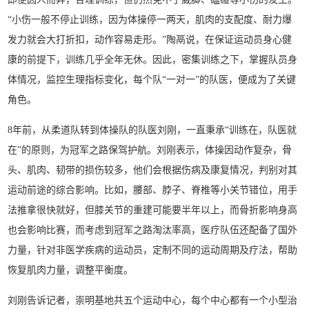
“小伤一般不停止训练，因为体操停一两天，肌肉的支配度、耐力爆
发力就会大打折扣，动作容易走形。”陶鬲说，在保证运动员身心健
康的前提下，训练几乎全年无休。因此，密集训练之下，掌握队员身
体情况，监控生理指标变化，每个队“一对一”的队医，便成为了关键
角色。
8年前，从柔道队转到体操队的队医刘刚，一直秉承“训练在，队医就
在”的原则，为冠军之路保驾护航。刘刚表示，体操因动作复杂，骨
头、肌肉、韧带的损伤较多，他们会根据伤病及康复情况，判别对其
运动前途的综合影响。比如，腰部、脖子、脊椎等小关节错位，用手
法推拿很快就好，但膝关节的重建可能要半年以上，而骨折影响身高
也会影响比赛，而考虑到冠军之路淘汰率高，医疗队伍还配备了国外
力量，针对非医学疾病的运动员，定制不同的运动周期及疗法，帮助
恢复肌肉力量，调整平衡度。
刘刚告诉记者，崇明基地共五个运动中心，每个中心都有一个小型治