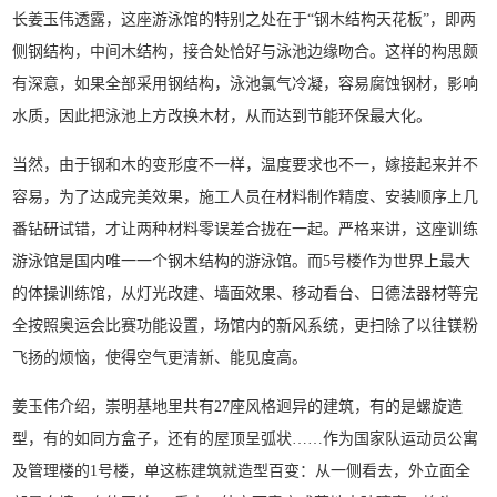
长姜玉伟透露，这座游泳馆的特别之处在于“钢木结构天花板”，即两
侧钢结构，中间木结构，接合处恰好与泳池边缘吻合。这样的构思颇
有深意，如果全部采用钢结构，泳池氯气冷凝，容易腐蚀钢材，影响
水质，因此把泳池上方改换木材，从而达到节能环保最大化。
当然，由于钢和木的变形度不一样，温度要求也不一，嫁接起来并不
容易，为了达成完美效果，施工人员在材料制作精度、安装顺序上几
番钻研试错，才让两种材料零误差合拢在一起。严格来讲，这座训练
游泳馆是国内唯一一个钢木结构的游泳馆。而5号楼作为世界上最大
的体操训练馆，从灯光改建、墙面效果、移动看台、日德法器材等完
全按照奥运会比赛功能设置，场馆内的新风系统，更扫除了以往镁粉
飞扬的烦恼，使得空气更清新、能见度高。
姜玉伟介绍，崇明基地里共有27座风格迥异的建筑，有的是螺旋造
型，有的如同方盒子，还有的屋顶呈弧状……作为国家队运动员公寓
及管理楼的1号楼，单这栋建筑就造型百变：从一侧看去，外立面全