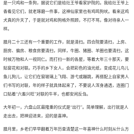
是一只鸡和一条狗，据说它们是给灶王爷看家护院的。我给灶王爷上
香看见它们，就老琢磨一件事，这神仙家里也有鸡鸣狗吠。看来这鸡
犬真的升天了，于是就对鸡和狗格外照顾，不打不骂，像对待亲人一
样。
腊月二十三还有一个重要的工作，就是清扫。四合院要清扫，上房、
厨房、偏房、粮食房要清扫，同样，牛圈、猪圈、羊圈也要清扫，这
时候万物和人一视同仁。而打扫一新的各屋，等着大年三十那天，要
贴窗花和对联。巧手的乡下女人，会把彩色的油光纸，变成花儿鸟儿
鱼儿狗儿，让它们在窗玻璃上飞翔、游弋或蹦跳，再搭配上自家男人
们书写的对联，年的样子就具体起来了，不要说人浑身通透，连圈门
口贴着“六畜兴旺”对联的牛羊，也都安闲反刍。
大年初一，六盘山区最隆重的仪式是“出行”。简单理解，出行就是人
走出去，把神迎进来，迎的是喜神。
腊月里，乡老们早早翻着万年历查清楚这一年喜神什么时刻从什么方