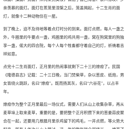
亲羡慕的面灯。面灯在蒸笼里涅槃之后，笼盖揭起，十二生肖的面
灯，就像十二种动物住在一屋。
到了晚上，迫不及待地等着点灯时分的到来。面灯点燃，每人一盏之
外，牛圈里的牛要点一盏，鸡圈里的鸡共用一盏，窝在狗窝里的狗独
享一盏，偌大的四合院，每个人每个牲畜都守着自己的灯，祈祷着吉
祥如意。
点完十二生肖面灯，正月里的热闹事就剩下二十三的燎疳了。民国
《隆德县志》记载：二十三日晚，当门焚柴草，杂以葱皮、纸炮，男
女皆绕火跳跃，名曰“燎疳”。既而扬其灰，名曰“六谷花”，以占丰
年。
燎疳作为整个正月里最后一场仪式，需要人们从山上收集杂草，再从
麦草垛上取来麦草，重要的是，要把整个正月积攒下来的葱姜蒜皮聚
合在一起，还要用几根腊月里杀鸡留下的鸡毛，一并点燃，等火势大