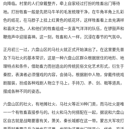
向降临。村里的人们穿戴整齐，牵上自家经过打扮的牲畜出门等待
祂。打扮牲畜一般是先把马牛羊的毛发梳理干净，在牛角羊角上扎彩
色的纸花，在马脖子上挂上红黄色的纸花环，这样牲畜看上去充满祥
和喜庆之色。人和他们的牲畜组成一支喜气洋洋的队伍，在锣鼓声和
鞭炮声中迎接喜神。这一刻，牲畜和人一样，沉浸在春节的气氛中。
正月初三一过，六盘山区的马社火就正式开始演出了。在这里要先普
及下马社火的基本常识，这是一种六盘山区群众根据居住的地形、地
理特点和条件，借助畜力而创造出的传统民俗文化艺术形式，衍生于
秦腔，表演者必须懂戏的内容，会骑马，根据剧中人物，穿戴传统戏
剧服装，扮成各种戏剧人物立于马上，手持刀、矛、剑、戟等道具，
摆成各种不同的姿态。
六盘山区的社火，有地摊社火、马社火等近30种门类，而马社火是唯
一一个有牲畜直接参与的。社火和马为何搭配在一起，据说和六盘山
区自古就是战略要塞有关，萧关、秦长城都在这一带。蒙古大军攻打