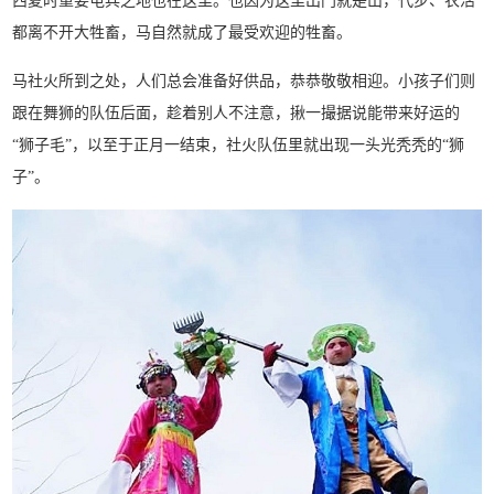
西夏时重要屯兵之地也在这里。也因为这里出门就是山，代步、农活
都离不开大牲畜，马自然就成了最受欢迎的牲畜。
马社火所到之处，人们总会准备好供品，恭恭敬敬相迎。小孩子们则
跟在舞狮的队伍后面，趁着别人不注意，揪一撮据说能带来好运的
“狮子毛”，以至于正月一结束，社火队伍里就出现一头光秃秃的“狮
子”。