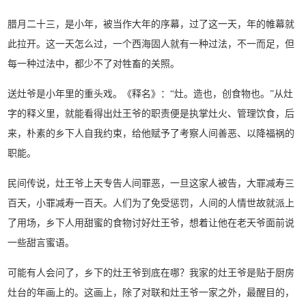
腊月二十三，是小年，被当作大年的序幕，过了这一天，年的帷幕就
此拉开。这一天怎么过，一个西海固人就有一种过法，不一而足，但
每一种过法中，都少不了对牲畜的关照。
送灶爷是小年里的重头戏。《释名》：“灶。造也，创食物也。”从灶
字的释义里，就能看得出灶王爷的职责便是执掌灶火、管理饮食，后
来，朴素的乡下人自我约束，给他赋予了考察人间善恶、以降福祸的
职能。
民间传说，灶王爷上天专告人间罪恶，一旦这家人被告，大罪减寿三
百天，小罪减寿一百天。人们为了免受惩罚，人间的人情世故就派上
了用场，乡下人用甜蜜的食物讨好灶王爷，想着让他在老天爷面前说
一些甜言蜜语。
可能有人会问了，乡下的灶王爷到底在哪？我家的灶王爷是贴于厨房
灶台的年画上的。这画上，除了对联和灶王爷一家之外，最醒目的，