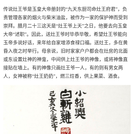
传说灶王爷是玉皇大帝册封的“九天东厨司命灶王府君”，负
责管理各家的烟火与柴米油盐，被作为一家的保护神而受到
崇拜。腊月二十三这天是“灶王爷上天”之日，他要去向玉皇
大帝“述职”。因此，送灶王爷时毕恭毕敬，希望灶王爷能向
玉帝多说好话，来年给自家增添食禄口福。送灶王，多在黄
昏入夜之时举行。母亲说，旧时家家户户都会在灶房的北面
或东设置灶神的神龛，中间供上灶王爷的神像，或将神像直
接贴在墙上。有的神像只画灶王爷一人，有的则有男女两
人，女神被称“灶王奶奶”，燃三炷香，供上果菜、酒食。