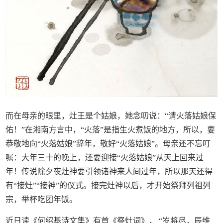
而在母亲的眼里，灶王是个姑娘，她念叨说：“请火落姑娘保
佑！”在湘南方言中，“火落”是指生火煮饭的地方，所以，要
恭敬地向“火落姑娘”辞年，敬好“火落姑娘”。母亲还不忘叮
嘱：大年三十的晚上，还要迎接“火落姑娘”从天上回来过
年！传说除夕夜灶神要引领诸神来人间过年，所以那天还得
有“接灶”“接神”的仪式。接完灶神以后，才开始祭拜列祖列
宗，举杯吃团年饭。
近日读《何绍基诗文集》有首《祭灶词》， “岁将尽，辰维