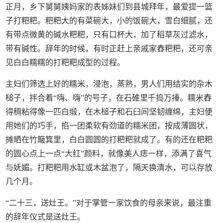
正月，乡下舅舅姨妈家的表姊妹们到县城拜年，最爱提一篮
子打粑粑。粑粑大的有菜碗大，小的饭碗大，雪白细腻，还
有带点微黄的碱水粑粑，只有口杯大，加了稻草灰过滤水，
带有碱性。辞年的时候，有时正赶上亲戚家舂粑粑，还可亲
见白白糯糯的打粑粑成型的过程。
主妇们筛选上好的糯米，浸泡，蒸熟，男人们用结实的杂木
槌子，拌合着“嗨、嗨”的号子，在石碓里千捣万捶。糯米舂
得稠粘得像一匹白缎，在木槌子和石臼间坚韧缠绵，主妇便
用她们的巧手，掐一团柔软有劲道的糯米团，按成薄圆状，
摊晒在竹簸箕里，白白圆圆的打粑粑就成了。有的还在粑粑
的圆心点上一点“大红”颜料，就像美人痣一样，添满了喜气
与妩媚。打粑粑用水缸或木盆泡了，隔天换清水，可以存放
几个月。
“二十三，送灶王。”对于掌管一家饮食的母亲来说，最注重
的辞年仪式是送灶王。