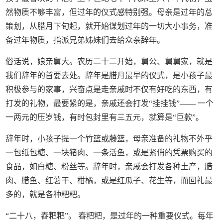
然物质不够丰富，但过年的仪式感特别强。母亲是过年的总
策划，从腊月下旬起，就开始谋划过年的一切大小事务，准
备过年物质，指派兄弟姊妹们去给众亲辞年。
俗话说，娘亲舅大。农历二十二开始，舅公、舅舅家，就是
我们辞年的首要去处。辞年是腊月最早的仪式，是小孩子最
积极参与的家事，兴奋点是走亲戚时不仅有好吃的东西，有
打发的礼物，最要紧的是，亲戚还会打发“挂挂钱”—— 一个
一两元的压岁钱，有时包封里有三五元，就算是“巨款”。
辞年时，小孩子提一个竹篮或藤篮，母亲准备的礼物不外乎
一包纸包糖、一块猪肉、一条活鱼，或是紧俏的凭票购买的
食品，如白糖、粉丝等。辞年时，亲戚会打发各种土产，腊
肉、腊鱼、红薯干、柑橘，或是红瓜子、花生等，而回礼最
多的，就是各种粑粑。
“二十八，舂粑粑”。 舂粑粑，是过年的一种重要仪式。每年