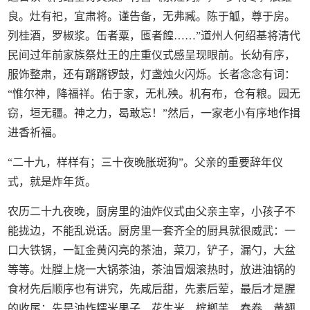
良。灶有祀，宜肃将。谨告备，无弗臧。陈于觚，尊于房。
列桂酒，罗椒浆。缶者粟，匜者餭……”道州人何绍基将清代
民间过年前家族祭灶王的庄重仪式感呈现眼前。长幼有序，
服饰整肃，还有蹡蹡锣鼓，灯盏烛火闪烁。长者念念有词：
“惟尔神，降福祥。佑于家，无札殃。机有布，仓有粮。园无
窃，垣无疆。神之力，曷敢忘！”然后，一家老小有序地作揖
进香祈福。
“二十九，样样有；三十夜晚胀斑狗”。父亲的重要辞年仪
式，就是炸年货。
农历二十九夜晚，厨房里的油炸仪式由父亲主宰，小孩子不
能拢边，不能乱说话。厨房里一套齐全的厨具就很威武：一
口大铁锅，一缸金黄闪亮的茶油，菜刀，铲子，漏勺，大盆
等等。灶膛上烧一大锅茶油，茶油冒烟滚热时，放进油锅的
食材先后顺序也有讲究，先咸后甜，先素后荤，最后才是腥
的收尾：先是油炸糯米果子、花生米、槟榔芋、春卷、黄翘