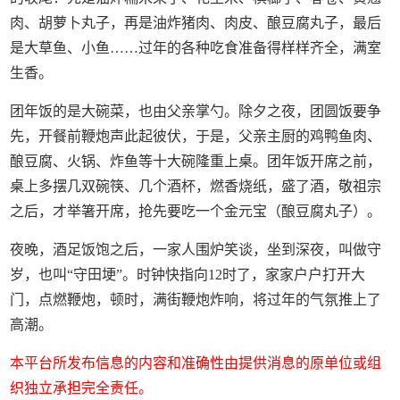
肉、胡萝卜丸子，再是油炸猪肉、肉皮、酿豆腐丸子，最后
是大草鱼、小鱼……过年的各种吃食准备得样样齐全，满室
生香。
团年饭的是大碗菜，也由父亲掌勺。除夕之夜，团圆饭要争
先，开餐前鞭炮声此起彼伏，于是，父亲主厨的鸡鸭鱼肉、
酿豆腐、火锅、炸鱼等十大碗隆重上桌。团年饭开席之前，
桌上多摆几双碗筷、几个酒杯，燃香烧纸，盛了酒，敬祖宗
之后，才举箸开席，抢先要吃一个金元宝（酿豆腐丸子）。
夜晚，酒足饭饱之后，一家人围炉笑谈，坐到深夜，叫做守
岁，也叫“守田埂”。时钟快指向12时了，家家户户打开大
门，点燃鞭炮，顿时，满街鞭炮炸响，将过年的气氛推上了
高潮。
本平台所发布信息的内容和准确性由提供消息的原单位或组
织独立承担完全责任。