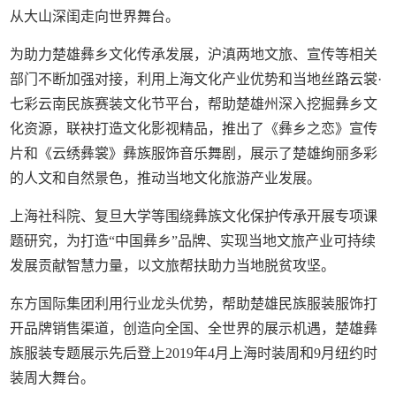
从大山深闺走向世界舞台。
为助力楚雄彝乡文化传承发展，沪滇两地文旅、宣传等相关
部门不断加强对接，利用上海文化产业优势和当地丝路云裳·
七彩云南民族赛装文化节平台，帮助楚雄州深入挖掘彝乡文
化资源，联袂打造文化影视精品，推出了《彝乡之恋》宣传
片和《云绣彝裳》彝族服饰音乐舞剧，展示了楚雄绚丽多彩
的人文和自然景色，推动当地文化旅游产业发展。
上海社科院、复旦大学等围绕彝族文化保护传承开展专项课
题研究，为打造“中国彝乡”品牌、实现当地文旅产业可持续
发展贡献智慧力量，以文旅帮扶助力当地脱贫攻坚。
东方国际集团利用行业龙头优势，帮助楚雄民族服装服饰打
开品牌销售渠道，创造向全国、全世界的展示机遇，楚雄彝
族服装专题展示先后登上2019年4月上海时装周和9月纽约时
装周大舞台。