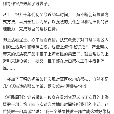
则青稞农户鼓起了钱袋子。
从上世纪九十年代初至今近30年时间，上海不断创新扶贫方
式方法，动员全社会力量，以强烈的责任意识和精细化的管
理能力，完成艰巨的帮扶任务。
脚上沾着泥土、心中揣着真情，扶贫改变了对口帮扶地区人
们的生活条件和精神面貌，也使上海“手留余香”：产业帮扶
带来的优质农产品丰富了上海市民的菜篮子；就业帮扶为上
海引来建设者；一批又一批干部在对口帮扶工作中得到淬
炼……
一杯加了青稞的奶茶如何实现对藏区农户的帮扶，自然不是
几句话描述的那么简单，落实起来“硬骨头”不少。
《新民周刊》记者采访一位身在贵州省遵义市正安县的上海
援黔干部，约了四五次对方才抽出时间接听我们的电话。这
位援黔干部真诚地说：“我一个基层扶贫干部忙成这样好像特