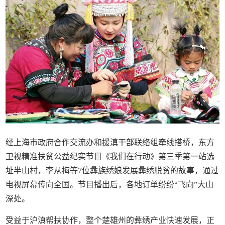
经上海市政府合作交流办和援滇干部联络组牵线搭桥，东方
卫视精准扶贫公益纪实节目《我们在行动》第三季第一站选
址半山村，李从梅等7位彝族绣娘发展彝绣脱贫的故事，通过
电视屏幕传向全国。节目播出后，各地订单纷纷“飞向”大山
深处。
受益于沪滇帮扶协作，整个楚雄州的彝绣产业快速发展，正