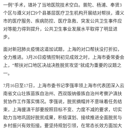
一例”手术，填补了当地医院技术空白。普陀、杨浦、奉贤3
个区与遵义对口9个县基层医疗卫生机构开展结对帮扶，遵义
市的医疗服务、疾病防控、医疗急救、突发公共卫生事件应
对等能力得到提升，公共卫生事业发展水平取得了明显进
步。
面对新冠肺炎疫情这道加试题，上海的对口帮扶没打折扣，
全力推进。3月20日疫情控制初见成效之时，上海市委常委会
上，“帮扶对口地区决战决胜脱贫攻坚”就成为重要的议题之
一。
7月16日至17日，上海市委书记李强率领上海市代表团深入云
南省文山壮族苗族自治州、西双版纳傣族自治州考察沪滇扶
贫协作工作落实情况。李强说，脱贫摘帽并不意味着任务结
束，上海援滇干部要按照目标不变、力度不减的要求，切实
助力当地巩固好脱贫成果，积极谋划、接续推进全面脱贫与
乡村振兴有效衔接。要坚持规划引领，在常态长效方面加大