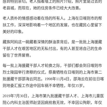
感到特别亲切。老人指着墙上的照片介绍，照片里是过去的
老县城，而现在，她的住房条件已经大大改善。
老人质朴的情感感动着在场的所有人。上海在日喀则市的帮
扶工作，深深地影响着一个地区的发展，也在藏民心里留下
美好的印象。
藏族阿妈这一碗藏着深情的酥油茶背后，是一批批上海援藏
干部人才在艰苦地区的无私付出，有的人甚至将自己的生命
留在了世界屋脊。
每一批上海援藏干部人才轮换之际，干部们都会到日喀则市
烈士陵园举行肃穆的仪式，祭奠牺牲在日喀则的上海市第二
批援藏干部邵海云同志。1998年11月4日，邵海云在前往日喀
则地委汇报工作途中因车祸不幸牺牲，年仅35岁。
2019年7月30日，上海市第九批援藏干部人才、上海市儿童医
院心内科主治医师赵坚因病抢救无效，不幸因公殉职，年仅