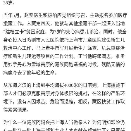
38岁。
当年5月，赵坚医生积极响应党组织号召，主动报名参加医疗
援藏工作。入藏第四天，他就与其他援藏干部一起深入当地
“建档立卡”贫困家庭，为3岁的先心病患儿诊治。同时，他全
身心投入日喀则市人民医院依托上海市儿童医院建设新生儿
救治中心工作，马上着手撰写开展新生儿筛查、危急重症治
疗和新生儿转运等项目的工作计划。正当他踌躇满志，准备
用妙手丹心为雪域高原的藏族同胞造福的时候，残酷无情的
病魔夺去了他年轻的生命。
从东海之滨的上海到平均海拔4000米的日喀则，上海援藏干
部人才们必须克服高原对身体极限的挑战，在这样的严酷环
境下，没有人因艰苦、危险而退缩，相反，藏区扶贫工作取
得累累硕果。
为什么一位藏族阿妈会把上海人当做亲人？为何明知艰险仍
有一批又一批上海干部和专业人才奉献在帮扶地区？是责任