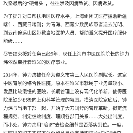
攻坚最后的“硬骨头”，往往涉及因病致贫、因病返贫。
为了提升对口帮扶地区医疗水平，上海组团式医疗援助新疆
喀什、西藏日喀则；为青海、西藏少数民族患者送去光明、
到云南偏远山区带教当地医护人员、帮助遵义提升医疗服务
能级……
尽管结束援黔任务已经5年，现任上海市中医医院院长的钟力
炜依然牵挂着遵义的医疗事业。
2014年，钟力炜被任命为遵义市第三人民医院副院长。这家
中医背景的综合性医院，原本在遵义市就属于业务量较小、
发展比较缓慢的医院，长期管理上没有现代化革新，使得医
院里缺少积极向上和科学管理的氛围。摸清医院家底后，钟
力炜与当地干部一起，开始了大刀阔斧的管理革新。拟定流
程规范、制定绩效制度、理顺各部门关系……大处出制度，
而小处，钟力炜用“暗访”去检查细节是否落实到位。一度，