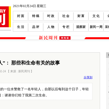
2021年02月24日 星期三
封 面
特 稿
时 政
社 会
财 富
文 化
生 活
品 评
人 物
专 栏
观察家
新民一周
采
人”： 那些和生命有关的故事
02-24 【 来源 : 新民周刊 】
阅读数：
0
分享到
站的一位水警救了一名年轻人，自那以后每到这个日子，年轻
道：谢谢你们给了我第二次生命。