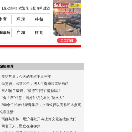
[互动邮箱]欢迎来信批评和建议
体 育
环 球
科 技
编幕后
广 域
往 期
编辑推荐
·
专访常昊：今天的围棋不止竞技
·
尚雯婕：出道20年，把人生选择权留给自己
·
被AI抢了饭碗，“横漂”们还在坚持吗？
·
“兔主席”任意：当好知识之树的“浇水人”
·
300余位长者相聚音乐厅，上海银行以高雅艺术点亮
银发生活
·
玛娅与安栋：用沪语敲开 与上海文化连接的大门
·
两名工人，坠亡在电梯井