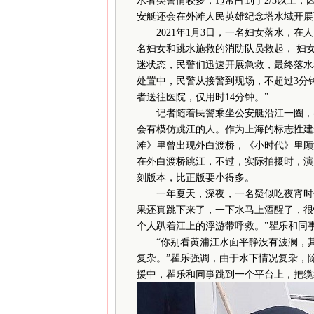
水者类警情较多，通常占到了2/3以上，
安艇还会在外滩人民英雄纪念塔水域开展
2021年1月3日，一名妇女落水，在人
名妇女和跳水施救的消防队员救起， 妇
迷状态，民警们迅速开展急救，最终落水
处置中，民警从接警到现场，不超过3分
者送往医院，仅用时14分钟。”
记者随着民警乘坐公安艇沿江一圈，行
会有模仿跳江的人。作为上海的标志性建
滩》里曾出现外白渡桥，《小时代》里顾
在外白渡桥跳江，不过，实际拍摄时，演
刻版本，比正版要小得多。
一年夏天，深夜，一名疑似吃夜宵时饮
果还真跳下来了，一下水马上酒醒了，很
个人趴着江上的浮游带呼救。”瞿乐和同
“你别看黄浦江水面平静没有波澜，其
复杂。”瞿乐强调，由于水下情况复杂，
援中，瞿乐和同事跳到一个平台上，把缆