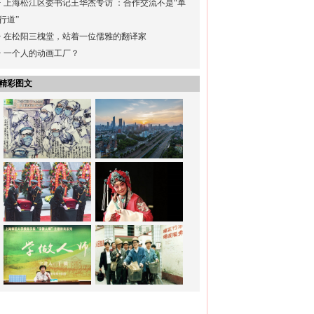
·
上海松江区委书记王华杰专访 ：合作交流不是“单
行道”
·
在松阳三槐堂，站着一位儒雅的翻译家
·
一个人的动画工厂？
精彩图文