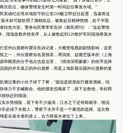
因此处理突发事件的能力显得尤为重要。“除了快速出警外，公
两次驻点，确保警情发生时第一时间赶往事发水域。”
民英雄纪念塔水域驻守的公安216艇立即赶往处置，迅速将这
女落水前可能饮用了酒精饮品，被救起后精神恍惚，处于半昏
者转危为安。警务站民警李军告诉《新民周刊》：“这起警情
钟，现场急救井然有序，从人被救起到120救护车到现场将落水
至外白渡桥时瞿乐告诉记者，大概受电视剧剧情影响，这里
筑之一，外白渡桥知名度很高，周润发、赵雅芝版本的《上海
源和顾里的分手地点也是这里，《情深深雨蒙蒙》的依萍选择
员跳的并非真正的外白渡桥，而是上海影视乐园外白渡桥的复
酒过量的小伙子掉下了桥，“据说是跟朋友打赌发酒疯，结
快体力不支喊救命。他的朋友也喝多了，跳下去救他，幸好两
事很快赶到现场。
实水势很险，底下有不少漩涡，江水之下还有暗礁等，情况
除非必须下水救人，警察下水并不是一个最优的选择。这次救
绳套在落水者的身上，合力将落水者拉了上来。