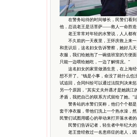
在警务站待的时间够长，民警们看到了
他，总说老王是活菩萨——救人一命胜造
老王常常对年轻的水警说，人人都有过
不久前的一天夜里，王怀庆救上来一名
和意识后，这名妇女告诉警察，她好几天
衣服，我们给她泡了一碗值班室的方便面
只能一边喂给她吃，一边了解情况。”
这名妇女的家里做酒生意，在上海经营
想不开了。“钱是小事，命没了就什么也
试追回，合同纠纷可以通过法院判决来惩
另一个原因，“其实丈夫外遇才是她跳江
矛盾，我把自己的联系方式留给了她。”
警务站的水警们笑称，他们个个都是升
套干净衣服，带他们洗上一个热水澡，然
民警们试图用暖心的举动来打开落水者的
民警们告诉记者，轻生者中年纪大的
老王曾经救过一名患癌症的老人，因为