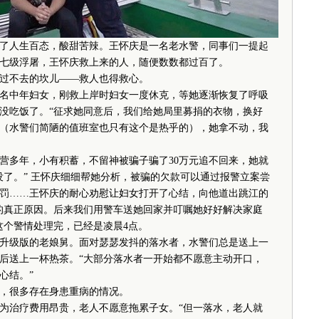
人生百态，酸甜苦辣。王怀庆是一名老水警，同事们一提起
七级浮屠，王怀庆救上来的人，随便数数都过百了。
不去的坎儿——救人也得救心。
中年妇女，刚救上岸时妇女一度休克，等她逐渐恢复了呼吸
没吃饭了。“征求她同意后，我们给她局里募捐的衣物，换好
（水警们简陋的值班室也只有这个是热乎的），她拿不动，我
多年，小有积蓄，不留神被骗子骗了30万元追不回来，她就
没了。” 王怀庆细细帮她分析，被骗的欠款可以通过报警立案尝
罚……王怀庆的耐心劝慰让妇女打开了心结，向他道出跳江的
的真正原因。后来我们用警车送她回家并叮嘱她好好解决家庭
这个警情处理完，已经是凌晨4点。
级版的老娘舅。面对瑟瑟发抖的落水者，水警们总是送上一
后送上一杯热茶。“大部分落水者一开始都不愿意主动开口，
心结。”
，很多存在身患重病的情况。
治疗费用昂贵，老人不愿意拖累子女。“但一落水，老人就