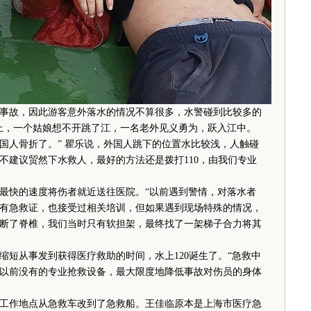
故，因此游客意外落水的情况不算很多，水警碰到比较多的
上，一个姑娘想不开跳了江，一名老外见义勇为，跃入江中。
国人骨折了。” 瞿乐说，外国人跳下的位置水比较浅，人触碰
不建议贸然下水救人，最好的方法还是拨打110，由我们专业
快的速度将伤者就近送往医院。“以前遇到警情，对落水者
有急救证，也接受过相关培训，但如果遇到现场特殊的情况，
断了脊椎，我们当时只有软担架，最终找了一架梯子合力将其
从事发到获得医疗救助的时间，水上120诞生了。“急救中
以前没有的专业抢救设备，最大限度地降低事故对伤员的身体
的工作地点从急救车改到了急救船。王佳临原本是上海市医疗急