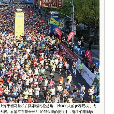
海半程马拉松在陆家嘴鸣枪起跑，以6000人的参赛规模，成
赛。在浦江东岸全长21.0975公里的赛道中，选手们用脚步