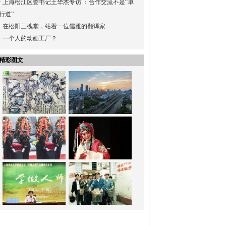
·
上海松江区委书记王华杰专访 ：合作交流不是“单
行道”
·
在松阳三槐堂，站着一位儒雅的翻译家
·
一个人的动画工厂？
精彩图文