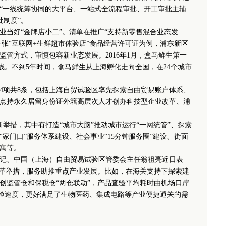
“一线统筹协同的大平台、一站式全流程审批、开工审批主辅
批制度”。
当好“金牌店小二”。清单在推广“支持新零售混合业态发
一张“互联网+生鲜超市体验店”食品经营许可证为例，浦东新区
管方式，审慎包容新业态发展。2016年1月，盒马鲜生第一
线。不到5年时间，盒马鲜生从上海孵化走向全国，在24个城市
项共8条，包括上海自贸试验区率先探索自由贸易账户体系、
点持永久居留身份证外籍高层次人才创办科技型企业改革、浦
举措，其中有打造“城市大脑”推动城市运行“一网统管”、探索
家门口”服务体系建设、社会事业“15分钟服务圈”建设、街面
寓等。
、中国（上海）自由贸易试验区管委会主任翁祖亮近日表
改革举措，服务助推重点产业发展。比如，在海关支持下探索建
创监管仓和保税仓“两仓联动”，产品查验平均耗时由机场口岸
关查验速度，更好满足了生物医药、集成电路等产业便捷通关的需