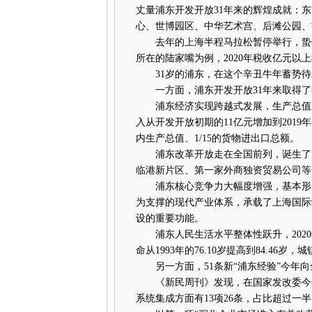
丈量浦东开发开放31年来的辉煌成就：
心、世博园区、中华艺术宫、后滩公园、
去年的上海半程马拉松暂停举行，蛰伏
所在的陆家嘴为例，2020年税收亿元以上
31岁的浦东，在这个辛丑牛年蓄势待
一方面，浦东开发开放31年来取得了
浦东经济实现跨越式发展，生产总值从199
入从开发开放初期的11亿元增加到2019年的
内生产总值、1/15的货物进出口总额。
浦东改革开放走在全国前列，诞生了第
临港新片区、第一家外商独资贸易公司等
浦东核心竞争力大幅度增强，基本形成
为支撑的现代产业体系，承载了上海国际
设的重要功能。
浦东人民生活水平整体性跃升，2020年
命从1993年的76.10岁提高到84.46
另一方面，51条新“浦东经验”今年向
《新民周刊》发现，在国家发改委今年3
系统集成方面有13项26条，占比超过一半