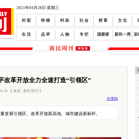
2021年04月28日 星期三
封 面
特 稿
时 政
社 会
财 富
文 化
生 活
品 评
人 物
专 栏
观察家
新民一周
采
平改革开放全力全速打造“引领区”
04-28 【 来源 : 新民周刊 】
阅读数：
0
分享到
质量发展引领区、改革开放新高地、城市建设新标杆。