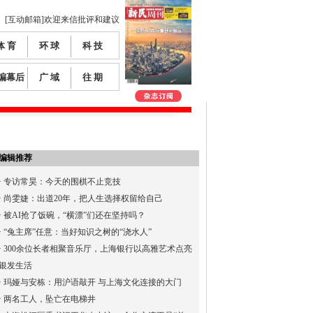
[互动邮箱]欢迎来信批评和建议
体 育
环 球
科 技
编幕后
广 域
往 期
编辑推荐
·
专访常昊：今天的围棋不止竞技
·
尚雯婕：出道20年，把人生选择权留给自己
·
被AI抢了饭碗，“横漂”们还在坚持吗？
·
“兔主席”任意：当好知识之树的“浇水人”
·
300余位长者相聚音乐厅，上海银行以高雅艺术点亮
银发生活
·
玛娅与安栋：用沪语敲开 与上海文化连接的大门
·
两名工人，坠亡在电梯井