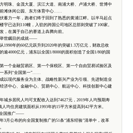
东方明珠、金茂大厦、滨江大道、南浦大桥、卢浦大桥、世博中
前滩休闲公园、东方体育中心……
蓄力一年，跑者们终于回到了熟悉的黄浦江畔。以半马起点
楼宇已达到110幢，入驻的跨国公司地区总部则突破了100家。
发，在属于自己的赛道上犇腾向前。
举世瞩目的成就——
0年的60亿元跃升到2020年的突破1.3万亿元，财政总收
逾4000亿元，浦东以全国1/8000的面积创造了全国1/80的国
一个金融贸易区、第一个保税区、第一个自由贸易试验区及
一系列“全国第一”……
以现代服务业为主体、战略性新兴产业为引领、先进制造业
经济中心、金融中心、贸易中心、航运中心、科技创新中心建
城乡居民人均可支配收入达到74627元，2019年人均预期寿
岁，城镇人均住房建筑面积从1993年的15平方米提高到42平方米。
全国推广——
月公布的向全国复制推广的51条“浦东经验”清单中，改革
。