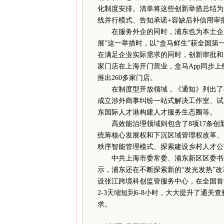
化制度安排。清单将这些创新举措总结为
线并行模式、告知承诺+容缺后补信用审
在服务外企的同时，浦东也为本土企业
展”这一举措时，以“盒马鲜生”获全国第
在满足企业实际需求的同时，创新审批和监
家门店在上海开门营业，盒马App同步上
推出260多家门店。
在制度型开放领域，《通知》列出了4
成立涉外商事纠纷一站式解决工作室、试
东国际人才港构建人才服务生态圈等。
高效能治理领域则包含了8项17条创新
统筹核心发展权和下沉区域管理权改革、“
秩序智能管理模式、探索建设乡村人才公
中共上海市委常委、浦东新区区委书记
示，浦东还在不断探索新的“发光发热”
设张江跨境科创监管服务中心，在全国首
2-3天缩短到6-8小时，大大提升了通
求。