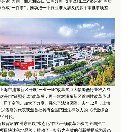
索”为例，浦东新区在“证照分离”改革基础上深化探索“照后
效办成“一件事”，推动把一个行业准入涉及的多个审批事项整
《上海市浦东新区开展“一业一证”改革试点大幅降低行业准入成
这是自“证照分离”改革后，再一次对浦东新区首创性改革予以
步打开了空间、加大了力度、强化了法治保障。去年12月，上海
心J酒店的代表获颁首批具有全国范围法律效力的《行业综合
.0时代。
背后的‘浦东速度’常态化”作为一项改革经验向全国推广。
项目快速落地经验，推动了一批行之有效的创新举措成为常态