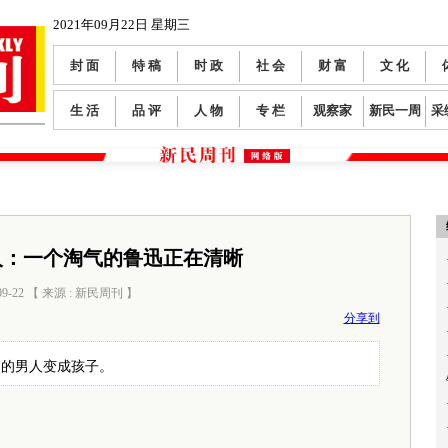
2021年09月22日 星期三
封 面
特 稿
时 政
社 会
财 富
文 化
生 活
品 评
人 物
专 栏
观察家
新民一周
采
人：一个淘气的鲁迅正在清晰
09-22 【 来源 : 新民周刊 】
阅读数：
0
分享到
岁的男人变成孩子。