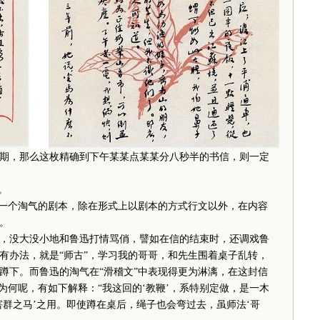
，那么这枚精确到下午某某点某某分八秒半的书信，则一定
。
一个淘气的剧本，除在形式上以剧本的方式行文以外，在内容
。
没大没小地和鲁迅打情骂俏，譬如在信的结束时，还调戏鲁
有办法，就是“师古”，学习我的哥哥，和先生围着桌子乱转，
蹲下。而鲁迅的淘气在“滑稽文”中表现得更为淋漓，在这封信
为何呢，有如下解释：“我这回的‘教鞭’，系特别定做，是一木
害群之马’之用。即使蹲在桌后，绳子也会弯过去，虽师法‘哥