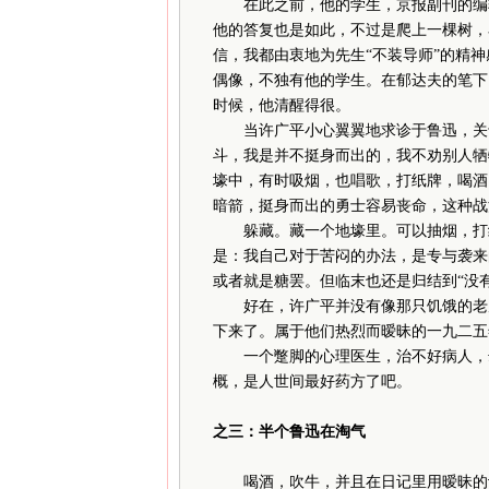
在此之前，他的学生，京报副刊的编辑
他的答复也是如此，不过是爬上一棵树，
信，我都由衷地为先生“不装导师”的精
偶像，不独有他的学生。在郁达夫的笔下
时候，他清醒得很。
当许广平小心翼翼地求诊于鲁迅，关于
斗，我是并不挺身而出的，我不劝别人牺
壕中，有时吸烟，也唱歌，打纸牌，喝酒
暗箭，挺身而出的勇士容易丧命，这种战
躲藏。藏一个地壕里。可以抽烟，打纸
是：我自己对于苦闷的办法，是专与袭来
或者就是糖罢。但临末也还是归结到“没
好在，许广平并没有像那只饥饿的老虎
下来了。属于他们热烈而暧昧的一九二五
一个蹩脚的心理医生，治不好病人，却
概，是人世间最好药方了吧。
之三：半个鲁迅在淘气
喝酒，吹牛，并且在日记里用暧昧的词语