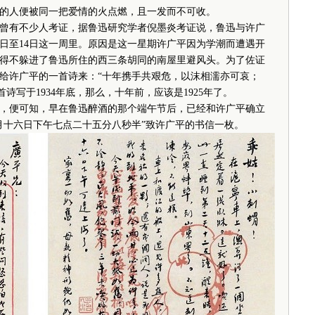
的人便被同一把爱情的火点燃，且一发而不可收。
有不少人考证，据鲁迅研究学者倪墨炎考证说，鲁迅与许广
月8日至14日这一周里。原因是这一星期许广平因为学潮而遭遇开
得不躲进了鲁迅所住的西三条胡同的南屋里避风头。为了佐证
给许广平的一首诗来：“十年携手共艰危，以沫相濡亦可哀；
诗写于1934年底，那么，十年前，应该是1925年了。
便可知，早在鲁迅醉酒的那个端午节后，已经和许广平确立
月十六日下午七点二十五分八秒半”致许广平的书信一枚。