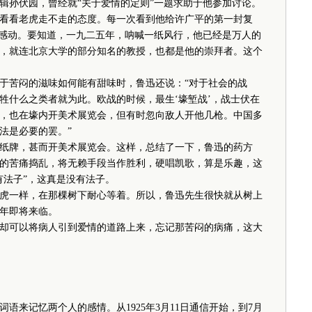
孙伏园，曾经就“关于爱情的定则”一题求助于他参加讨论。
看看老虎走不走的态度。每一次看到他给许广平的第一封复
神感动。要知道，一九二五年，呐喊一纸风行，他已经是万人的
，就连北京大学的部分知名的教授，也都是他的崇拜者。这个
苦闷的滋味如何能有甜味时，鲁迅还说：“对于社会的战
牲什么之类者就为此。欧战的时候，最生‘壕堑战’，战士伏在
，也在壕内开美术展览会，但有时忽向敌人开他几枪。中国多
法是必要的罢。”
牌，甚而开美术展览会。这样，总结了一下，鲁迅的药方
的苦痛捣乱，将无赖手段当作胜利，硬唱凯歌，算是乐趣，这
有法子”，这真是没有法子。
一样，在那棵树下耐心等着。所以，鲁迅先生很快就从树上
年即将来临。
可以将病人引到爱情的道路上来，忘记那苦闷的病痛，这大
来记忆两个人的感情。从1925年3月11日通信开始，到7月