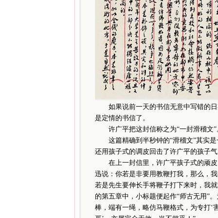
如果说前一天的书信无意中写错的日期
是定情的书信了。
许广平把这封信称之为“一封滑稽文”
这篇精确到半秒钟的“滑稽文”其实是
还用孩子式的调皮回击了许广平的孩子气
在上一封信里，许广平孩子式的顽皮，
迅说：你若是非要用教鞭打我，那么，我
若是先生要伸长手将鞭子打下来时，我就
的第五章中，小标题便起作“师古无用”。
棒，端有一绳，略仿马鞭格式，为专打‘