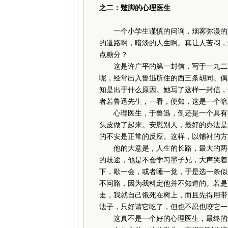
之二：蹩脚的心理医生
一个小学生谨慎的问询，烟雾弥漫的理
的道路啊，暗淡的人生啊。真让人苦闷，
点糖分？
这是许广平的第一封信，写于一九二五
呢，经常出入鲁迅所住的西三条胡同。偶
知是出于什么原因。她写了这样一封信，
者若鲁迅先生，一看，便知，这是一个暗
心理医生，于鲁迅，倒还是一个具有挑
头皮做了起来。安慰别人，最好的办法是
的不安是正常的反应。这样，以铺衬的方
他的大意是，人生的长路，最大的两个
的歧途，他是不会学习墨子兄，大声哭着
下，歇一会，或者睡一觉，于是选一条似
不问路，因为我料定他并不知道的。若是
走，我就自己饿死在树上，而且先得用带
法子，只好请它吃了，但也不忍也咬它一
这真不是一个好的心理医生，最终的