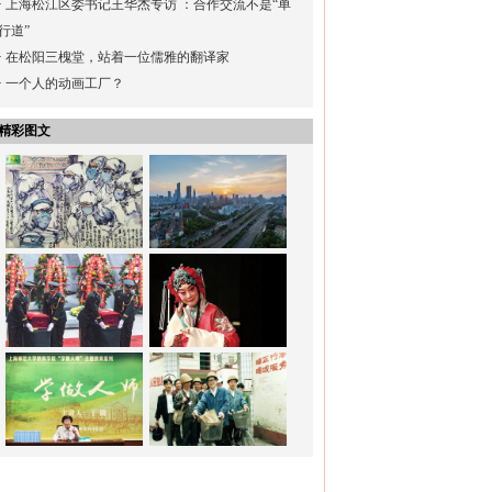
·
上海松江区委书记王华杰专访 ：合作交流不是“单
行道”
·
在松阳三槐堂，站着一位儒雅的翻译家
·
一个人的动画工厂？
精彩图文