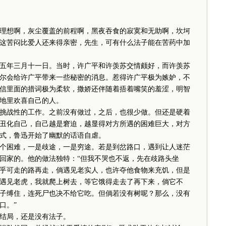
想啊，灰尘覆盖的前程啊，黑夜吞食的寂寞和无助啊，坎坷
这苦闷比爱人还来得亲密，先生，可有什么法子能在苦药中加
年三月十一日。当时，许广平和许羡苏交情颇好，而许羡苏
尔会给许广平带来一些秘密的消息。惹得许广平极为嫉妒，不
信里面的措词极为柔软，撒娇还伴随着捂着嘴笑的羞涩，明智
地里欢喜自己的人。
战性的工作。之前没有做过，之后，也很少做。但还是硬着
丑化自己，自己越是窘迫，越显得对方所遇的困难巨大，对方
式，鲁迅开始了幽默的话语自虐。
困难，一是歧途，一是穷途。若是到岔路口，遇到让人迷茫
回家的。他的做法独特：“但我不哭也不返，先在歧路头坐
乎可走的路再走，倘遇见老实人，也许夺他食物来充饥，但是
遇见老虎，我就爬上树去，等它饿得走去了再下来，倘它不
子缚住，连死尸也决不给它吃。但倘若没有树呢？那么，没有
口。”
结局，还是没有法子。