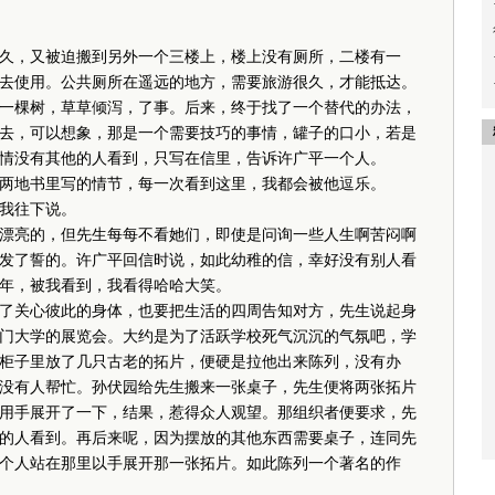
，又被迫搬到另外一个三楼上，楼上没有厕所，二楼有一
去使用。公共厕所在遥远的地方，需要旅游很久，才能抵达。
一棵树，草草倾泻，了事。后来，终于找了一个替代的办法，
去，可以想象，那是一个需要技巧的事情，罐子的口小，若是
情没有其他的人看到，只写在信里，告诉许广平一个人。
地书里写的情节，每一次看到这里，我都会被他逗乐。
我往下说。
亮的，但先生每每不看她们，即使是问询一些人生啊苦闷啊
发了誓的。许广平回信时说，如此幼稚的信，幸好没有别人看
年，被我看到，我看得哈哈大笑。
关心彼此的身体，也要把生活的四周告知对方，先生说起身
门大学的展览会。大约是为了活跃学校死气沉沉的气氛吧，学
柜子里放了几只古老的拓片，便硬是拉他出来陈列，没有办
没有人帮忙。孙伏园给先生搬来一张桌子，先生便将两张拓片
用手展开了一下，结果，惹得众人观望。那组织者便要求，先
的人看到。再后来呢，因为摆放的其他东西需要桌子，连同先
个人站在那里以手展开那一张拓片。如此陈列一个著名的作