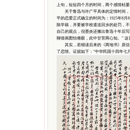
上旬，短短四个月的时间，两个感情枯萎
关于鲁迅与许广平具体的定情时间，曾
平的恋爱正式确立的时间为：1925年8
除学籍，并要被学校遣送回乡的处罚，不
自己的观点，倪墨炎还搬出鲁迅十年后写
聊借画图怡倦眼，此中甘苦两心知。” 这首
其实，若细读后来的《两地书》原信，
了恋情。证据如下：“中华民国十四年七