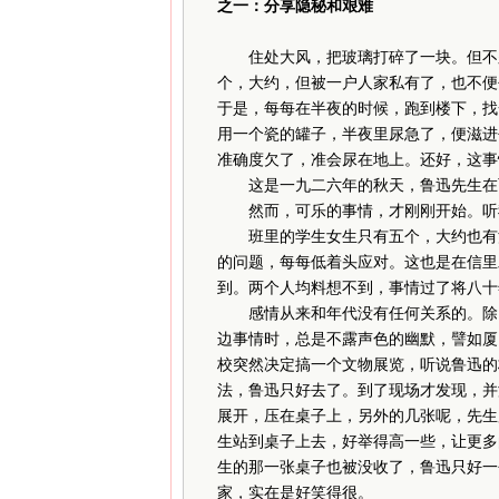
之一：分享隐秘和艰难
住处大风，把玻璃打碎了一块。但不久
个，大约，但被一户人家私有了，也不便
于是，每每在半夜的时候，跑到楼下，找
用一个瓷的罐子，半夜里尿急了，便滋进
准确度欠了，准会尿在地上。还好，这事
这是一九二六年的秋天，鲁迅先生在两
然而，可乐的事情，才刚刚开始。听
班里的学生女生只有五个，大约也有漂
的问题，每每低着头应对。这也是在信里
到。两个人均料想不到，事情过了将八十
感情从来和年代没有任何关系的。除了
边事情时，总是不露声色的幽默，譬如厦
校突然决定搞一个文物展览，听说鲁迅的
法，鲁迅只好去了。到了现场才发现，并
展开，压在桌子上，另外的几张呢，先生
生站到桌子上去，好举得高一些，让更多
生的那一张桌子也被没收了，鲁迅只好一
家，实在是好笑得很。