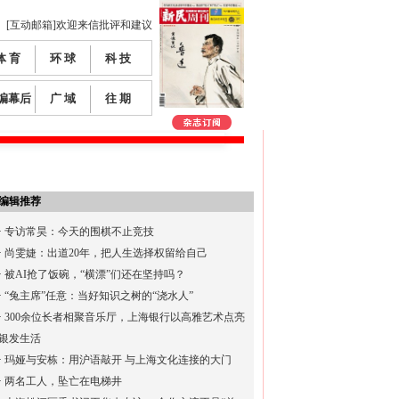
[互动邮箱]欢迎来信批评和建议
体 育
环 球
科 技
编幕后
广 域
往 期
编辑推荐
·
专访常昊：今天的围棋不止竞技
·
尚雯婕：出道20年，把人生选择权留给自己
·
被AI抢了饭碗，“横漂”们还在坚持吗？
·
“兔主席”任意：当好知识之树的“浇水人”
·
300余位长者相聚音乐厅，上海银行以高雅艺术点亮
银发生活
·
玛娅与安栋：用沪语敲开 与上海文化连接的大门
·
两名工人，坠亡在电梯井