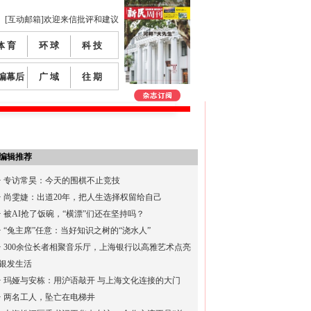
[互动邮箱]欢迎来信批评和建议
体 育
环 球
科 技
编幕后
广 域
往 期
编辑推荐
·
专访常昊：今天的围棋不止竞技
·
尚雯婕：出道20年，把人生选择权留给自己
·
被AI抢了饭碗，“横漂”们还在坚持吗？
·
“兔主席”任意：当好知识之树的“浇水人”
·
300余位长者相聚音乐厅，上海银行以高雅艺术点亮
银发生活
·
玛娅与安栋：用沪语敲开 与上海文化连接的大门
·
两名工人，坠亡在电梯井