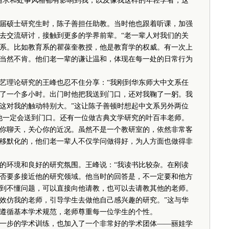
追求和处事风格都有影响到我，以及像我这样的年轻学者，这
硕士研究生时，陈子善担任助教。当时他也跟着听课，加强
去交流研讨，接触到更多的学界前辈。“老一辈人对我们的关
系。比如教育系的瞿葆奎教授，他是教育学的权威。有一次上
当然不肯。他们老一辈的谦让温和，体现在每一处的日常行为
理论研究的王峰也忍不住分享：“我刚到华东师大中文系任
了一个多小时。出门时他把我送到门口，还对我鞠了一躬。我
这对我的触动特别大。”这让陈子善顿时想起中文系另外两位
他一定会送到门口。还有一位做古典文学研究的叶百丰老师。
你聊天，关心你的近况。虽然不是一个教研室的，依然非常客
移默化的，他们老一辈人不仅学问做得好，为人方面也做得非
环境和良好的研究氛围。王峰说：“我读书比较杂。在刚读
否要多接近他的研究领域。他当时的回答是，不一定要和他方
到不懂问题，可以直接向他请教，也可以去请教其他的老师。
效仿我的老师，引导学生去做他自己感兴趣的研究。”这与华
遵循基本学术规范，老师尊重每一位学生的个性。
步的学术训练，也加入了一个非常好的学术团体——丽娃学