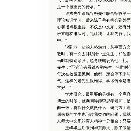
气，影响深远。“他们的人格魅力、学术
是一个很重要的传承。”
许杰先生跟钱谷融先生联合招收第一届
理论知识学习。后来陈子善有机会到外面
心和指点很重要。不仅是中文系，还有外
班乘电梯排队时，礼让我，让我先行，我
中。”
说到老一辈的人格魅力，从事西方文艺
教时，有一次去拜访徐中玉先生，和他聊
当时就特别紧张，也弯腰鞠躬给他回礼。
先生：“不管谁去看钱谷融先生，告辞时
每次在校园里见到，他都一定会停下来与
气。这样的老先生很难得。学术传承是潜
常好。”
学术研究，最重要的是拥有一个宽容的
博士的时候，就询问导师李思孝老师，是
向一致，喜欢什么就做什么。研究方面遇
后来我的学生也问过我类似的问题，我就
东师大中文系的育人精神十分相合：只要
王峰毕业后来到华东师大，除了做进一