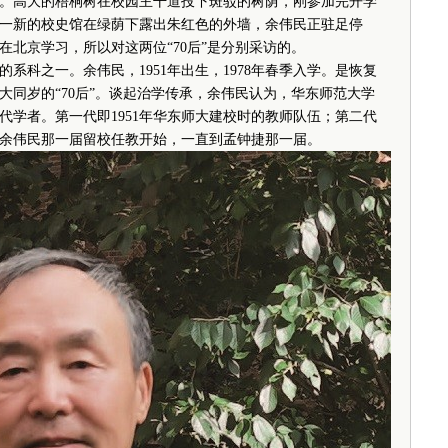
高大的梧桐树在校园主干道投下斑驳的树荫，刚参加完开学
一新的校史馆在绿荫下露出朱红色的外墙，余伟民正驻足停
北京学习，所以对这两位“70后”是分别采访的。
科之一。余伟民，1951年出生，1978年春季入学。是恢复
大同岁的“70后”。谈起治学传承，余伟民认为，华东师范大学
代学者。第一代即1951年华东师大建校时的教师队伍；第二代
余伟民那一届留校任教开始，一直到孟钟捷那一届。