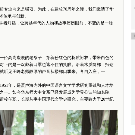
哲专业向来是强项。为此，在建校70周年之际，我们邀请了华
学术传承与创新。
年学者对话，让跨越年代的人物和故事历历眼前，不变的是一脉
位高高瘦瘦的老爷子，穿着粉红色的棉质衬衣，带米白色的
对上的是一双戴着口罩也遮不住的笑眼。沿着木质阶梯，抵达
就听见王峰老师醇厚的声音从楼梯口飘来。各自入座，一
51年，是蜚声海内外的中国语言文学学术研究重镇和人才培
之一。如今华东师大中文系已经发展成为学界公认的知名院
6年留校任职，长期从事中国现代文学史研究，主要致力于20世纪