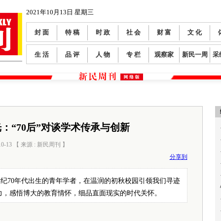
2021年10月13日 星期三
封 面
特 稿
时 政
社 会
财 富
文 化
生 活
品 评
人 物
专 栏
观察家
新民一周
采
：“70后”对谈学术传承与创新
10-13 【 来源 : 新民周刊 】
阅读数：
0
分享到
世纪70年代出生的青年学者，在温润的初秋校园引领我们寻迹
力，感悟博大的教育情怀，细品直面现实的时代关怀。