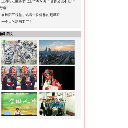
·
上海松江区委书记王华杰专访 ：合作交流不是“单
行道”
·
在松阳三槐堂，站着一位儒雅的翻译家
·
一个人的动画工厂？
精彩图文