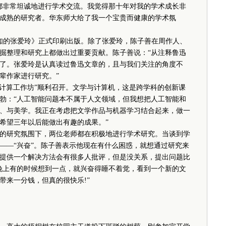
都非常坦诚地进行学术交流。我觉得那十年对我的学术成长非
成熟的研究者。华东师大给了我一个宝贵而健康的学术氛
知的张爱玲》正式印刷出版。除了张爱玲，陈子善在周作人、
掘整理和研究上都做出过重要贡献。陈子善说：“从注释鲁迅
了。张爱玲是认真读过鲁迅文章的，且与我们关注的角度不
辈作家进行研究。”
学计算工作坊”顺利召开。文学与计算机，这是跨学科的创新课
勃：“人工智能问题本不属于人文领域，但我想把人工智能和
、与美学。我正在考虑把文学作品与机器学习结合起来，做一
希望三年以后能做出有趣的成果。”
研究氛围下，两位老师都在积极地进行学术研究。当谈到学
——“兴奋”。陈子善表示他现在有什么困惑，就想通过研究来
提供一个解决方法会有很多人批评，但是没关系，提出问题比
晚上有的时候想到一点，就兴奋得睡不着觉，看到一个新的文
带来一分钱，但真的很快乐!”