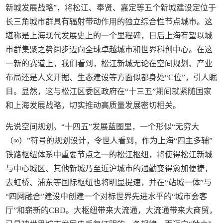
新城发展战略”，将松江、奉贤、嘉定等五个新城建设定位于
长三角城市群具有辐射带动作用的独立综合性节点城市。这
堪称是上海现代发展史上的一个里程碑，日后上海有望以城
市群集聚之势阔步迈向全球卓越城市和世界科创中心。在这
一新的赛道上，我们看到，松江新城无论在空间规划、产业
布局还是人文开掘、生态建设等方面似都身处“C位”，引人瞩
目。显然，这与松江区委区政府在“十三五”期间就紧随国家
和上海发展战略，切实推动高质量发展密切相关。
先说空间规划。“十四五”发展蓝图里，一个形似“无穷大
（∞）”符号的规划设计，令世人看到，作为上海“四主多辅”
铁路枢纽体系中重要节点之一的松江枢纽，将使得松江新城
与中心城区、其他新城乃至近沪城市的通勤变得愈加便捷，
去虹桥、浦东等国际枢纽也将明显提速，并在“站城一体”与
“四网融合”建设中创建一个对标世界先进水平的“城市会客
厅”和崭新的CBD。大枢纽带来大流通，大流通带来大商贸，