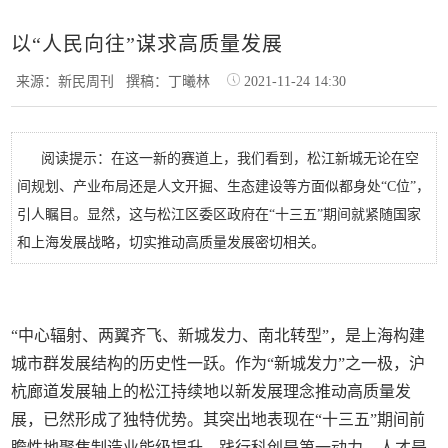
以“人民向往”谋求高质量发展
来源：新民周刊
撰稿：丁曦林
2021-11-24 14:30
阅读提示：在这一新的赛道上，我们看到，松江新城无论在空
间规划、产业布局还是人文开掘、生态建设等方面似都身处“C位”，
引人瞩目。显然，这与松江区委区政府在“十三五”期间就紧随国家
和上海发展战略，切实推动高质量发展密切相关。
“中心辐射、两翼齐飞、新城发力、南北转型”，是上海构建
城市群发展结构的历史性一跃。作为“新城发力”之一极，沪
杭廊道发展轴上的松江持续地以新发展理念推动高质量发
展，已然形成了独特优势。其突出地表现在“十三五”期间前
瞻性地聚焦制造业能级提升，践行科创是第一动力，人才是