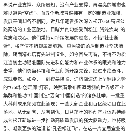
再说产业支撑。众所周知，没有产业支撑，再漂亮的城市也
难以避免“空虚”。而五个新城普遍拥有一定的制造业规模，
发展基础却各不相同。近几年笔者多次深入松江G60高速公
路两边的工业区腹地，目睹并真切感受到松江“腾笼换鸟”的
意志和决心。他们秉持可持续发展的理念，不惜“壮士断
臂”，将产值不错却属高能耗、重污染的落后制造业坚决清
除，转而精心培育先进制造业。如今回头再看，不得不为松
江当初主动瞄准国际先进科创能力和产业体系的眼光和魄力
击掌，他们勇当科技和产业创新开路先锋，经过卓绝奋斗，
成就斐然。如今，一到夜幕降临，沪杭廊道边上呈翱翔之势
的“G60科创走廊”灯影，映照着散布廊道两侧的世界级产业
集群和推动“中国制造”迈向“中国创造”的诸多壮举。一批重
大科创成果频频在此涌现；一些头部企业和百亿级项目在此
落地。从无到有，从有到优，日益茁壮的科创产业体系持续
成为松江新城进一步推动高质量发展的强大驱动力，也将吸
引、凝聚更多的建设者“孔雀松江飞”，在这一片宜居宜业的