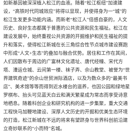
如新基因被深深植入松江的血液。随着“松江枢纽”加速建
设，“高铁时代同城效应”将得以显现，并使得身为一“城”的
松江生发更多功能内涵。而新老“松江人”倍感自豪的，人文
历史、良好生态都属于普惠的公共资源和民生福祉。松江在
建设发展中，始终重视公共资源的开掘维护和民生福祉的提
升和落实，使得松江新城在长三角综合性节点城市建设赛跑
中形成“人文+生态”的叠加与融合优势。居住和工作在其间，
人们因散布于周边的广富林文化遗址、唐代经幢、宋代方
塔、漕运仓城、云间第一楼、袜子弄、佘山教堂、被誉为“世
界建筑奇迹”的佘山世贸洲际酒店，以及为数众多的“最美书
店”、美术馆等等而得到近水楼台的滋养，也因公园和绿地星
罗棋布、抬头可见蓝天白云和满天繁星成为常态而享受诗意
地栖息。随着科创企业和研究机构的进一步集聚，重大交通
工程快马加鞭地建设、深厚人文历史的开掘和优美生态环境
的打造，松江新城在不远的将来有望跻身与世界科创前沿建
立奇妙联系的“小而特”名城。