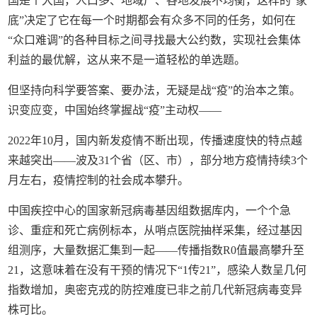
国是个大国，人口多、地域广、各地发展不均衡，这样的“家
底”决定了它在每一个时期都会有众多不同的任务，如何在
“众口难调”的各种目标之间寻找最大公约数，实现社会集体
利益的最优解，这从来不是一道轻松的单选题。
但坚持向科学要答案、要办法，无疑是战“疫”的治本之策。
识变应变，中国始终掌握战“疫”主动权——
2022年10月，国内新发疫情不断出现，传播速度快的特点越
来越突出——波及31个省（区、市），部分地方疫情持续3个
月左右，疫情控制的社会成本攀升。
中国疾控中心的国家新冠病毒基因组数据库内，一个个急
诊、重症和死亡病例标本，从哨点医院抽样采集，经过基因
组测序，大量数据汇集到一起——传播指数R0值最高攀升至
21，这意味着在没有干预的情况下“1传21”，感染人数呈几何
指数增加，奥密克戎的防控难度已非之前几代新冠病毒变异
株可比。