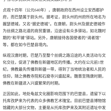
贞观十四年（公元640年），唐朝政府在西州设立安西都护
府，而巴楚属于尉头州。据考证，尉头州的州府所在地名为
握瑟德城，又名“据史德城”。在唐朝，尉头州及据史德城作
为丝绸之路北道的商贸重镇，沿途设有众多驿站，如北魏时
期的“和平铺”驿站。另外，唐朝接待各国使者的“谒者馆”
等，都在如今巴楚县境内。
纵观汉唐时期，巴楚乃至整个丝绸之路沿途的人类活动与文
化交往，促进了佛教在新疆地区的传播。大约在公元前1世
纪，佛教最先传播到新疆一带，得到了当地统治者和人民的
信仰，随之佛教寺院和石窟寺兴盛起来。魏晋至隋唐时期，
佛教在新疆进入兴盛繁荣的时期。
正因如此，地处龟兹文化圈影响范围下的巴楚县，遗留下以
托库孜萨来为代表的众多佛教艺术瑰宝。目前巴楚县博物馆
馆藏的大部分文物，主要是从托库孜萨来及其附近遗址中发