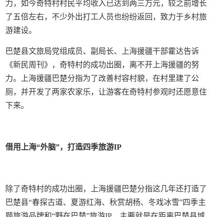
力，如今奇特村村民平均收入已达到两三万元，较之前增长
了五倍左右，不少外出打工人员也纷纷返回，致力于乡村旅
游建设。
巴楚县文旅局党组成员、副局长、上海援疆干部霍达告诉
《新民周刊》，奇特村的成功出圈，离不开上海援疆的努
力。上海援疆巴楚分指为了改善村容村貌，在村里建了公
厕，并开发了两家农家乐，让游客在奇特村参观时还愿意住
下来。
借用上海“外脑”，打造四季旅游IP
除了奇特村的成功出圈，上海援疆巴楚分指这几年还打造了
巴楚县“春探古道、夏游红海、秋赏胡杨、冬戏冰雪”四季主
题旅游品牌和“野在巴楚”旅游IP，主要就是在距离巴楚县城