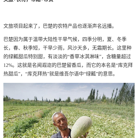
文旅项目起来了，巴楚的农特产品也逐渐声名远播。
巴楚因为属于温带大陆性干旱气候，四季分明，夏、冬季
长，春、秋季短，干旱少雨，风沙天多，无霜期长。这里种
的绿瓤甜瓜特别甜，有淡淡的“香草冰淇淋味”，含糖量超过
12%。这就是名闻遐迩的巴楚留香瓜，而它的本名是“库克拜
热甜瓜”，“库克拜热”就是维吾尔语中“绿瓤”的意思。