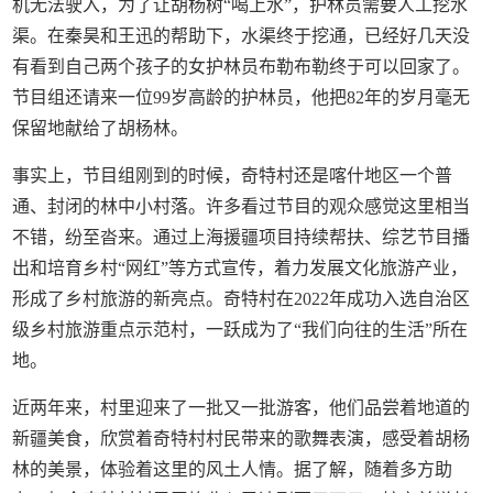
机无法驶入，为了让胡杨树“喝上水”，护林员需要人工挖水
渠。在秦昊和王迅的帮助下，水渠终于挖通，已经好几天没
有看到自己两个孩子的女护林员布勒布勒终于可以回家了。
节目组还请来一位99岁高龄的护林员，他把82年的岁月毫无
保留地献给了胡杨林。
事实上，节目组刚到的时候，奇特村还是喀什地区一个普
通、封闭的林中小村落。许多看过节目的观众感觉这里相当
不错，纷至沓来。通过上海援疆项目持续帮扶、综艺节目播
出和培育乡村“网红”等方式宣传，着力发展文化旅游产业，
形成了乡村旅游的新亮点。奇特村在2022年成功入选自治区
级乡村旅游重点示范村，一跃成为了“我们向往的生活”所在
地。
近两年来，村里迎来了一批又一批游客，他们品尝着地道的
新疆美食，欣赏着奇特村村民带来的歌舞表演，感受着胡杨
林的美景，体验着这里的风土人情。据了解，随着多方助