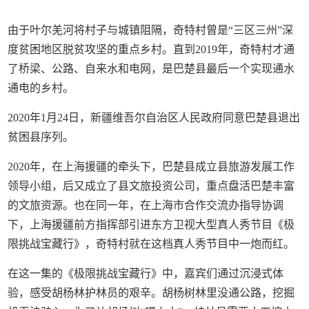
由于叶尔羌河将村子与城镇阻隔，奇特村曾是“三区三州”深
度贫困地区脱贫攻坚的重点乡村。直到2019年，奇特村才通
了桥梁、公路、自来水和电网，是巴楚县最后一个实现通水
通电的乡村。
2020年1月24日，新疆维吾尔自治区人民政府同意巴楚县退出
贫困县序列。
2020年，在上海援疆的牵头下，巴楚县成立县旅游发展工作
领导小组，后又成立了县文旅投资公司，重点盘活巴楚丰富
的文旅资源。也在同一年，在上海市合作交流办指导协调
下，上海援疆前方指挥部引进东方卫视大型真人秀节目《极
限挑战宝藏行》，奇特村就在这档真人秀节目中一炮而红。
在这一集的《极限挑战宝藏行》中，嘉宾们通过沉浸式体
验，感受胡杨林护林员的艰辛。胡杨树林里没通公路，挖掘