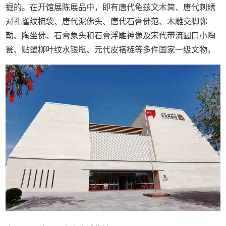
掘的。在开馆展陈展品中，即有唐代龟兹文木简、唐代刺绣
对孔雀纹梳袋、唐代泥佛头、唐代石膏佛范、木雕交脚弥
勒、陶坐佛、石膏象头和石膏浮雕神像及宋代带流圆口小陶
瓮、贴塑柳叶纹水银瓶、元代皮褡裢等多件国家一级文物。