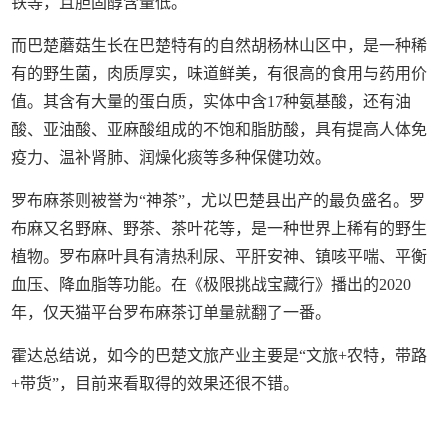
铁等，且胆固醇含量低。
而巴楚蘑菇生长在巴楚特有的自然胡杨林山区中，是一种稀
有的野生菌，肉质厚实，味道鲜美，有很高的食用与药用价
值。其含有大量的蛋白质，实体中含17种氨基酸，还有油
酸、亚油酸、亚麻酸组成的不饱和脂肪酸，具有提高人体免
疫力、温补肾肺、润燥化痰等多种保健功效。
罗布麻茶则被誉为“神茶”，尤以巴楚县出产的最负盛名。罗
布麻又名野麻、野茶、茶叶花等，是一种世界上稀有的野生
植物。罗布麻叶具有清热利尿、平肝安神、镇咳平喘、平衡
血压、降血脂等功能。在《极限挑战宝藏行》播出的2020
年，仅天猫平台罗布麻茶订单量就翻了一番。
霍达总结说，如今的巴楚文旅产业主要是“文旅+农特，带路
+带货”，目前来看取得的效果还很不错。