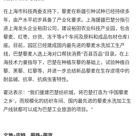
在上海市科技两委支持下，藜麦在新疆引种试种已经持续多
年，亩产水平初步具备了产业化要求。上海援疆巴楚分指引
进上海龙头企业裕田公司，建设裕田农业科技产业园，包含
藜麦、红枣、炒货、冻干等4个车间及原料和成品包材仓库1
座。目前，园区已经建成国内最先进的藜麦水洗加工生产
线，巴楚藜麦入选上海对口帮扶消费“百县百品”目录。在上
海技术力量指导下，巴楚在种植灰藜的基础上，试验种植白
藜、黑藜、红藜等，并进一步总结新品藜麦在生存逆境中的
耐盐碱、抗旱、抗病虫害特性。
霍达表示：“我们援建巴楚纺织城，将巴楚打造为‘中国藜麦
之乡’，而规模化的纺织车间、国内最先进的藜麦水洗加工生
产线就都可以成为巴楚工业旅游的项目。”
文旅+农特，带路+带货