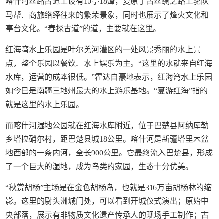
喀什河丝路古道上设有10亭18烽，复原了古丝绸之路上驼队
马帮、商旅络绎往来的繁荣景象，同时也展示了烽火文化和
亭台文化。“春探古道”的道，主要就在这里。
红海湾水上乐园是叶尔羌河灌区的一处风景秀丽的水上景
点，整个乐园以餐饮、水上娱乐为主。“这里的水就来自红海
水库，运营的成本很低。”霍达自豪地表示，红海湾水上乐园
如今已是南疆三地州最大的水上游乐基地。“夏游红海”指的
就是这里的水上乐园。
而喀什河湿地公园就在红海水库附近，位于巴楚县阿纳库勒
乡塔拉硝尔村，距巴楚县城18公里。喀什河是新疆塔里木盆
地西部的一条内河，全长900公里。它最终流入巴楚县，形成
了一个巨大的湿地，成为鸟类的家园，生态十分优美。
“秋赏胡杨”主场是在金色胡杨岛，也就是316万亩胡杨林的缩
影。这里的尉头洲城门处，可以看到开城仪式演出；原始中
央部落，展示有非物质文化遗产传承人的现场手工制作；古