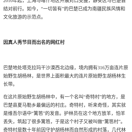
2010年起，上海与喀什地区开展对口支援，静安区与巴楚县
结对前行。如今，“一切皆有”的巴楚已成为南疆民族风情和
文化旅游的示范点。
因真人秀节目而出名的网红村
巴楚地处塔克拉玛干沙漠西北边缘，境内拥有316万亩连片原
始野生胡杨林，是世界上面积最大的连片原始野生胡杨林生
长带。
在这片原始野生胡杨林中，有一个名叫“奇特村”的地方，是
巴楚县夏马勒乡最偏远的村庄。奇特村，听来奇怪，其实就
是维吾尔语中“篱笆”的发音。护林员在这个地方放羊，怕羊
丢失，筑起了很多篱笆，于是这个村子又被叫做“篱笆村”。
奇特村是数十年前因守护胡杨林而自然形成的村落，几代林