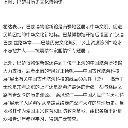
上图：巴楚县历史文化博物馆。
霍达表示，巴楚博物馆新馆是南疆地区展示中华文明、促进
民族团结的中华文化新地标。巴楚博物馆开馆后设置了“汉唐
巴楚 丝路华章——巴楚历史文化陈列”“乡土资源陈列”“吃水
不忘挖井人——抗震精神家国情怀专题展”。
此外，巴楚博物馆新馆还得到了位于上海的中国航海博物馆
大力支持。后者出借的“风好正扬帆——中国古代航海科技
展”展出有关中国古代航海科技的藏品60余件（套），揭示了
无论是东海之滨的上海还是离海洋最远的新疆，都与丝绸之
路有着深厚的历史渊源。“乘风越海——中国人民海军历程特
展”展示了人民海军从筚路蓝缕走向深海大洋的辉煌历史。当
地将其作为爱国主义教育和国防教育基地，组织各族干部群
众和青少年参观学习，得到广泛赞誉。