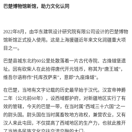
巴楚博物馆新馆，助力文化认同
2022年8月，由华东建筑设计研究院有限公司设计的巴楚博物
馆新馆正式投入使用。这是上海援疆近年来文化润疆重大项
目之一。
巴楚县城东北约60公里处散落着一片古代寺院、古烽燧堡遗
址。因有砍柴人在此拾得唐代开元钱币，称其为“唐王城”，
维吾尔语称作“托库孜萨来”，意即“九座烽燧”。
在巴楚，当地有文字记载的历史最早始于汉代。汉宣帝神爵
二年（公元前60年），设西域都护府，对新疆地区实行了有
效的管辖，今天的巴楚一带，在当时属“西域三十六国”之一
的尉头国。尉头国在当时属畜牧地方政权，兼营农业，又有
汉人来此屯田，不仅提高了西域地区的生产力，也就此推开
了当地多民族文化交往交流交融的大门。