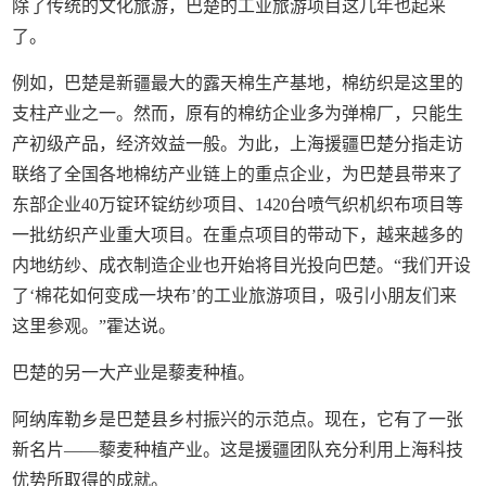
除了传统的文化旅游，巴楚的工业旅游项目这几年也起来
了。
例如，巴楚是新疆最大的露天棉生产基地，棉纺织是这里的
支柱产业之一。然而，原有的棉纺企业多为弹棉厂，只能生
产初级产品，经济效益一般。为此，上海援疆巴楚分指走访
联络了全国各地棉纺产业链上的重点企业，为巴楚县带来了
东部企业40万锭环锭纺纱项目、1420台喷气织机织布项目等
一批纺织产业重大项目。在重点项目的带动下，越来越多的
内地纺纱、成衣制造企业也开始将目光投向巴楚。“我们开设
了‘棉花如何变成一块布’的工业旅游项目，吸引小朋友们来
这里参观。”霍达说。
巴楚的另一大产业是藜麦种植。
阿纳库勒乡是巴楚县乡村振兴的示范点。现在，它有了一张
新名片——藜麦种植产业。这是援疆团队充分利用上海科技
优势所取得的成就。