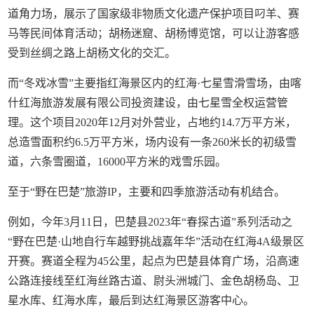
道角力场，展示了国家级非物质文化遗产保护项目叼羊、赛
马等民间体育活动；胡杨迷窟、胡杨博览馆，可以让游客感
受到丝绸之路上胡杨文化的交汇。
而“冬戏冰雪”主要指红海景区内的红海·七星雪滑雪场，由喀
什红海旅游发展有限公司投资建设，由七星雪全权运营管
理。这个项目2020年12月对外营业，占地约14.7万平方米，
总造雪面积约6.5万平方米，场内设有一条260米长的初级雪
道，六条雪圈道，16000平方米的戏雪乐园。
至于“野在巴楚”旅游IP，主要和四季旅游活动有机结合。
例如，今年3月11日，巴楚县2023年“春探古道”系列活动之
“野在巴楚·山地自行车越野挑战嘉年华”活动在红海4A级景区
开赛。赛道全程为45公里，起点为巴楚县体育广场，沿高速
公路连接线至红海丝路古道、尉头洲城门、金色胡杨岛、卫
星水库、红海水库，最后到达红海景区游客中心。