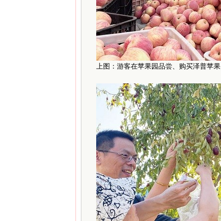
上图：游客在苹果园品尝、购买泽普苹果