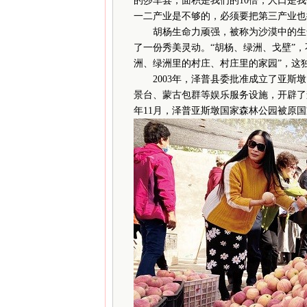
的莎车县，面积是我们的10倍，人口是
一二产业是不够的，必须要把第三产业也
胡杨生命力顽强，被称为沙漠中的生命
了一份秀美灵动。“胡杨、绿洲、戈壁”
洲、绿洲里的村庄、村庄里的家园”，这
2003年，泽普县委批准成立了亚斯墩
景台、蒙古包群等娱乐服务设施，开辟了
年11月，泽普亚斯墩国家森林公园被原