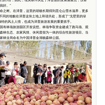
我们的5倍，因此，现实条件决定了泽普县的发展侧重点，仅靠
搞好。”
之树。在泽普，这里的胡杨长期得到昆仑山雪水滋养，更多
，不同的地貌在泽普这块土地上和谐共处，形成了“戈壁里的绿
独特的风土人情，也成为泽普旅游发展的重要抓手。
国有林场旅游园区开发设想。林场争取资金建成了跑马场、观
森林生态、农家风情、休闲度假为一体的综合性旅游项目。当
国家林业局命名为中国泽普金湖杨森林公园。