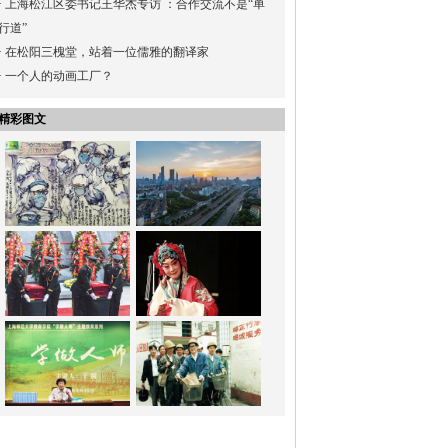
·
上海松江区委书记王华杰专访 ：合作交流不是“单
行道”
·
在松阳三槐堂，站着一位儒雅的翻译家
·
一个人的动画工厂？
精彩图文