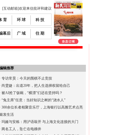
[互动邮箱]欢迎来信批评和建议
体 育
环 球
科 技
编幕后
广 域
往 期
编辑推荐
·
专访常昊：今天的围棋不止竞技
·
尚雯婕：出道20年，把人生选择权留给自己
·
被AI抢了饭碗，“横漂”们还在坚持吗？
·
“兔主席”任意：当好知识之树的“浇水人”
·
300余位长者相聚音乐厅，上海银行以高雅艺术点亮
银发生活
·
玛娅与安栋：用沪语敲开 与上海文化连接的大门
·
两名工人，坠亡在电梯井