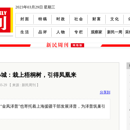
2023年03月29日 星期三
封 面
特 稿
时 政
社 会
财 富
文 化
生 活
品 评
人 物
专 栏
观察家
新民一周
采
小城：栽上梧桐树，引得凤凰来
03-29 【 来源 : 新民周刊 】
阅读数：
0
分享到
“金凤泽普”也寄托着上海援疆干部发展泽普，为泽普筑巢引