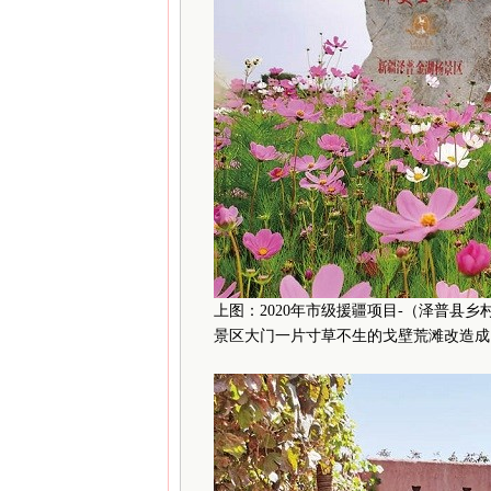
上图：2020年市级援疆项目-（泽普县
景区大门一片寸草不生的戈壁荒滩改造成