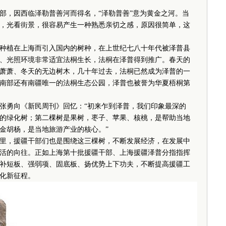
，因西临泽勒普善河而得名，“泽勒普善”意为黄金之河。当
，光看街景，很容易产生一种熟悉亲切之感，原因很简单，这
植在上海而引入国内的树种，在上世纪七八十年代被泽普县
、光照环境非常适宜法桐生长，法桐在泽普得到推广。春天的
萧萧、冬天的无边树木，几十年过去，法桐已然成为泽普的一
南部还有南疆唯一的法桐生态公园，泽普也被誉为华夏梧桐第
勇向《新民周刊》回忆：“初来乍到泽普，我们印象最深的
的绿化树；第二棵树是果树，枣子、苹果、核桃，是帮助当地
金胡杨，是当地旅游产业的核心。”
里，援疆干部们也是围绕这三棵树，不断发展经济，在发展中
活的向往。正如上海第十批援疆干部、上海援疆泽普分指指挥
补短板、强弱项、固底板、扬优势上下功夫，不断提高援疆工
化新征程。