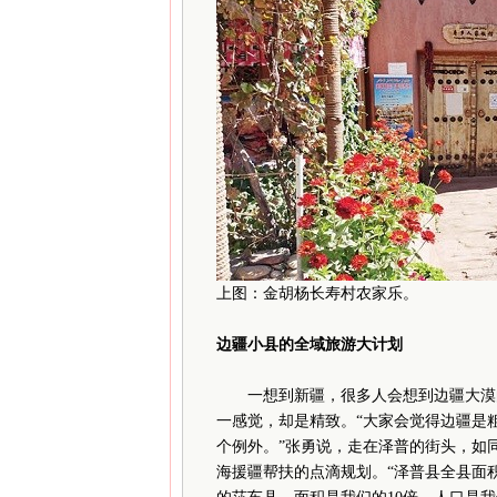
上图：金胡杨长寿村农家乐。
边疆小县的全域旅游大计划
一想到新疆，很多人会想到边疆大漠的
一感觉，却是精致。“大家会觉得边疆是
个例外。”张勇说，走在泽普的街头，如
海援疆帮扶的点滴规划。“泽普县全县面