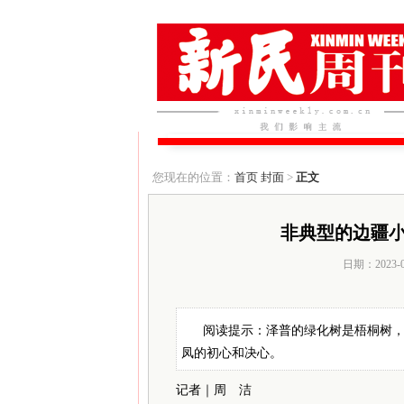
您现在的位置：
首页
封面
>
正文
非典型的边疆
日期：2023-
阅读提示：泽普的绿化树是梧桐树，
凤的初心和决心。
记者｜周 洁