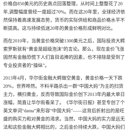
价格自850美元的历史高点回落整理，从时间上整整花了20
年,调整幅度曾经一度超过70%。而在这20年里，全球经济依
然保持着高速发展态势，货币的实际供给和商品价格水平不
断提高。这与持续低迷20年的黄金价格形成鲜明对比。
而在2010年，当黄金价格突破1300美元之后，国际投资大鳄
索罗斯就有“黄金是超级泡沫”的言论。那么，现在金价飞涨
固然有金融恐慌下人们盲目追捧的因素，也不排除是受到了
专业投资者的“操纵”。
2013年4月，华尔街金融大鳄做空黄金，黄金价格一天下跌
20%，世界哗然。不料半路杀出一群“中国大妈”为主的扫货
主力，横扫黄金，反而导致国际金价创下2013年内最大单日
涨幅，简直让华尔街看呆了。《华尔街日报》甚至专创了个
英文单词“dama”来形容“中国大妈”——这背后折射出的是旺
盛的购买力和对黄金的渴求。当然，中国大妈的实力是远无
法和这些金融大鳄相比的，之后金价持续大跌，中国大妈们