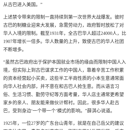
从古巴进入美国。”
上述禁令带来的限制一直持续到第一次世界大战爆发。彼时
古巴的制糖业迎来大发展，急需劳动力，政府暂时放松了对
华人入境的限制。截至1931年，全古巴华人超过24000人，比
1907年增长一倍多。华人数量的上升，致使古巴的华人社团
不断增多。
“虽然古巴政府出于保护本国就业市场的缘由而限制中国人入
境，但实际上到古巴谋求工作的中国人，靠着辛苦工作积累
的资本经营起小买卖，这些半工半商性质的小本生意通常面
向华人社会内部，并不意在和古巴人抢生意。而从语言习
俗、生活习惯、勤劳守纪等方面考量，华人店主通常更希望
家乡的亲人、朋友能来做伙计帮衬。因此，很多华人赴古
巴，受到身边‘一个带一个’模式的影响。”薛淇心说道。
1925年，一位27岁的广东台山青年，就是在自己岳父的建议