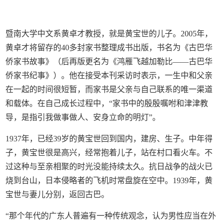
暨南大学中文系黄卓才教授，就是黄宝世的儿子。2005年，
黄卓才将留存的40多封家书整理成书出版，书名为《古巴华
侨家书故事》（后再版更名为《鸿雁飞越加勒比——古巴华
侨家书纪事》）。他在接受本刊采访时表示，一生中和父亲
在一起的时间很短暂，而家书是父亲与自己联系的唯一渠道
和载体。在自己成长过程中，“家书中的殷殷嘱咐和津津教
导，是指引我做事做人、安身立命的明灯”。
1937年，已经39岁的黄宝世回到国内，建房、生子。中年得
子，黄宝世很是高兴，经常抱着儿子，站在村口看火车。不
过这种与至亲相聚的时光没能持续太久。抗日战争的战火已
烧到台山，日本侵略者的飞机时常盘旋在空中。1939年，黄
宝世与妻儿分别，返回古巴。
“那个年代的广东人普遍有一种传统观念，认为男性应当在外