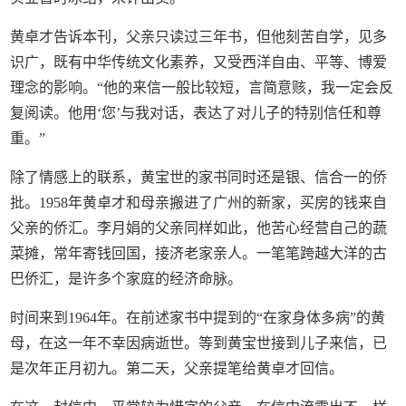
黄卓才告诉本刊，父亲只读过三年书，但他刻苦自学，见多
识广，既有中华传统文化素养，又受西洋自由、平等、博爱
理念的影响。“他的来信一般比较短，言简意赅，我一定会反
复阅读。他用‘您’与我对话，表达了对儿子的特别信任和尊
重。”
除了情感上的联系，黄宝世的家书同时还是银、信合一的侨
批。1958年黄卓才和母亲搬进了广州的新家，买房的钱来自
父亲的侨汇。李月娟的父亲同样如此，他苦心经营自己的蔬
菜摊，常年寄钱回国，接济老家亲人。一笔笔跨越大洋的古
巴侨汇，是许多个家庭的经济命脉。
时间来到1964年。在前述家书中提到的“在家身体多病”的黄
母，在这一年不幸因病逝世。等到黄宝世接到儿子来信，已
是次年正月初九。第二天，父亲提笔给黄卓才回信。