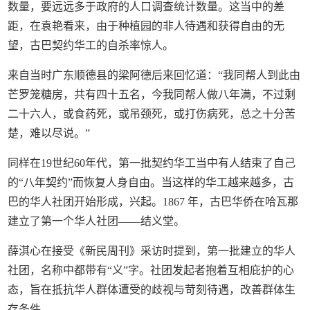
数量，要远远多于政府的人口调查统计数量。这当中的差
距，在袁艳看来，由于种植园的非人待遇和获得自由的无
望，古巴契约华工的自杀率惊人。
来自当时广东顺德县的梁阿德后来回忆道：“我同帮人到此由
芒罗笼糖房，共有四十五名，今我同帮人做八年满，不过剩
二十六人，或食药死，或吊颈死，或打伤病死，总之十分苦
楚，难以尽说。”
同样在19世纪60年代，第一批契约华工当中有人结束了自己
的“八年契约”而恢复人身自由。当这样的华工越来越多，古
巴的华人社团开始形成，兴起。1867 年，古巴华侨在哈瓦那
建立了第一个华人社团——结义堂。
薛淇心在接受《新民周刊》采访时提到，第一批建立的华人
社团，名称中都带有“义”字。社团发起者抱着互相庇护的心
态，旨在抵抗华人群体遭受的歧视与苛刻待遇，改善群体生
存条件。