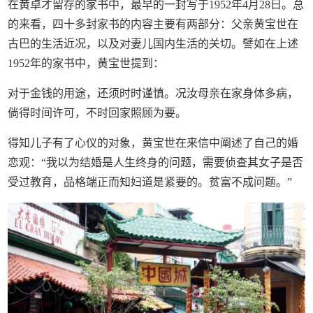
在黄卓才留存的家书中，最早的一封写于1952年4月28日。总
的来看，四十多封家书的内容主要有两部分：父亲黄宝世在
古巴的生活近况，以及对妻儿国内生活的关切。譬如在上述
1952年的家书中，黄宝世提到：
对于金钱的用途，还须时时谨慎。况汝母亲在家身体多病，
倘得时间许可，不时回家照顾为要。
得知儿子有了心仪的对象，黄宝世在来信中阐述了自己的婚
恋观：“我以为结婚是人生终身的问题，需要侦查其女子是否
受过教育，品格端正而知妇道是紧要的。贫富不成问题。”