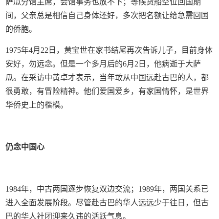
萨瓜分馆主席，会馆事务也放不下；等候货船空位回国期
间，父亲总是相信自己身体还好，多次把名额让给急需回国
的侨胞。
1975年4月22日，黄宝世在家书结尾再次告诉儿子，目前身体
安好，勿远念。但是一个多月后的6月2日，他病逝于大萨
瓜。在采访中黄卓才表示，当年敢从中国远赴古巴的人，都
很勇敢，有冒险精神。他们爱国爱乡，有家国情怀，是世界
华侨史上的楷模。
仍念中国心
1984年，中古两国逐步恢复双边交流；1989年，两国关系已
进入全面发展阶段。尽管赴古巴的华人远远少于往日，但古
巴的华人社团迎来久违的活跃气息。