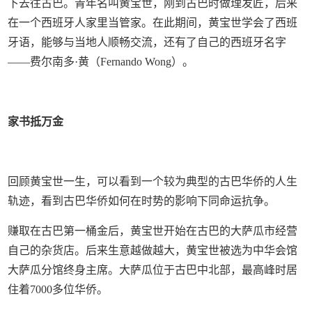
下去往古巴。青年名叫黄宝世，刚到古巴时做理发匠，后来
在一个西班牙人家里当管家。在此期间，黄宝世学会了西班
牙语，能够与当地人顺畅交流，还有了自己的西班牙名字
——费尔南多·黄（Fernando Wong）。
家书抵万金
回顾黄宝世一生，可以看到一个较为典型的古巴华侨的人生
轨迹，看到古巴华侨如何在时势的影响下同命运抗争。
赚取在古巴第一桶金后，黄宝世开始在古巴的大萨瓜市经营
自己的杂货店。后来生意越做越大，黄宝世被选为中华会馆
大萨瓜分馆终身主席。大萨瓜位于古巴中北部，最高峰时居
住着7000多位华侨。