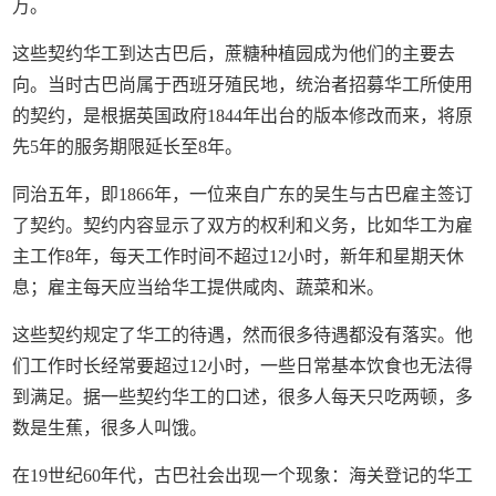
万。
这些契约华工到达古巴后，蔗糖种植园成为他们的主要去
向。当时古巴尚属于西班牙殖民地，统治者招募华工所使用
的契约，是根据英国政府1844年出台的版本修改而来，将原
先5年的服务期限延长至8年。
同治五年，即1866年，一位来自广东的吴生与古巴雇主签订
了契约。契约内容显示了双方的权利和义务，比如华工为雇
主工作8年，每天工作时间不超过12小时，新年和星期天休
息；雇主每天应当给华工提供咸肉、蔬菜和米。
这些契约规定了华工的待遇，然而很多待遇都没有落实。他
们工作时长经常要超过12小时，一些日常基本饮食也无法得
到满足。据一些契约华工的口述，很多人每天只吃两顿，多
数是生蕉，很多人叫饿。
在19世纪60年代，古巴社会出现一个现象：海关登记的华工