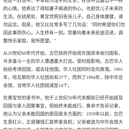
在这一封信中，平常较为惜字的父亲，在信中流露出不一样
的心情。他表达了得知妻子病逝的伤心，也担忧儿子未来的
生活。在结尾处，黄宝世照旧告诉儿子，自己身体康健，请
勿远念。但是，他又比往常多写了几句话：“同时希望你们勿
因此事而伤心。人生终有一别。您要向着未来前途迈进，调
整快乐家庭，是所愿望。”
从20世纪60年代开始，古巴政府开始将外国资本收归国有，
许多奋斗一生的华人遭遇重大打击。受时局影响，古巴华人
纷纷考虑回国，或去往他国。华人社团同时走向衰落。1961
年，哈瓦那的华人社团尚有37个，而到了1984年，除中华总
会馆，当地华人社团锐减至14个。
在黄宝世的家书中，他于上世纪50年代末期就已经开始提及
回国与家人团聚事宜，但始终未能成行。黄卓才告诉记者，
他认为父亲未能回国的原因是多方面的：1959年以前，古巴
生意红火，正是赚钱汇款养家良机；父亲被选为中华会馆大