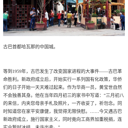
古巴首都哈瓦那的中国城。
等到1959年，古巴发生了改变国家进程的大事件——古巴革
命胜利。新政府成立后，开始实行一系列国有化政策，华侨
们的日子开始一天天难过起来。作为华商一员，黄宝世自然
不会独善其身。他在当年四月初三的家书中写道：“三月初八
的来信，内夹您母亲手札及照片，一齐收妥了，祈勿念。同
时知道您在家平安康健，我觉得无限快慰。……今又遇古巴
新政府成立，施行国家主义，同时竟向工商界加重税捐，连
实业暂时冰结，未许出卖。”